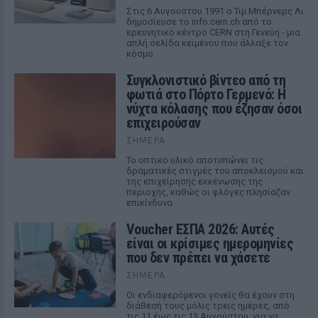
Στις 6 Αυγούστου 1991 ο Τιμ Μπέρνερς Λι
δημοσίευσε το info.cern.ch από το
ερευνητικό κέντρο CERN στη Γενεύη - μια
απλή σελίδα κειμένου που άλλαξε τον
κόσμο.
Συγκλονιστικό βίντεο από τη
φωτιά στο Πόρτο Γερμενό: Η
νύχτα κόλασης που έζησαν όσοι
επιχειρούσαν
ΣΉΜΕΡΑ
Το οπτικό υλικό αποτυπώνει τις
δραματικές στιγμές του αποκλεισμού και
της επιχείρησης εκκένωσης της
περιοχής, καθώς οι φλόγες πλησίαζαν
επικίνδυνα
Voucher ΕΣΠΑ 2026: Αυτές
είναι οι κρίσιμες ημερομηνίες
που δεν πρέπει να χάσετε
ΣΉΜΕΡΑ
Οι ενδιαφερόμενοι γονείς θα έχουν στη
διάθεσή τους μόλις τρεις ημέρες, από
τις 11 έως τις 13 Αυγούστου, για να