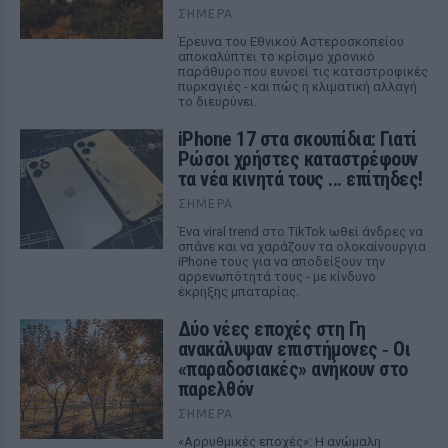
ΣΉΜΕΡΑ
Έρευνα του Εθνικού Αστεροσκοπείου
αποκαλύπτει το κρίσιμο χρονικό
παράθυρο που ευνοεί τις καταστροφικές
πυρκαγιές - και πώς η κλιματική αλλαγή
το διευρύνει.
iPhone 17 στα σκουπίδια: Γιατί
Ρώσοι χρήστες καταστρέφουν
τα νέα κινητά τους ... επίτηδες!
ΣΉΜΕΡΑ
Ένα viral trend στο TikTok ωθεί άνδρες να
σπάνε και να χαράζουν τα ολοκαίνουργια
iPhone τους για να αποδείξουν την
αρρενωπότητά τους - με κίνδυνο
έκρηξης μπαταρίας.
Δύο νέες εποχές στη Γη
ανακάλυψαν επιστήμονες ‑ Oι
«παραδοσιακές» ανήκουν στο
παρελθόν
ΣΉΜΕΡΑ
«Αρρυθμικές εποχές»: Η ανώμαλη