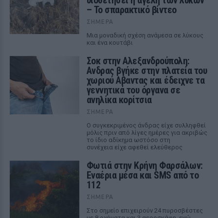
υιοθετήσει η αγέλη των λύκων
– Το σπαρακτικό βίντεο
ΣΉΜΕΡΑ
Μια μοναδική σχέση ανάμεσα σε λύκους
και ένα κουτάβι
Σοκ στην Αλεξανδρούπολη:
Ανδρας βγήκε στην πλατεία του
χωριού Αβαντας και έδειχνε τα
γεννητικά του όργανα σε
ανηλίκα κορίτσια
ΣΉΜΕΡΑ
Ο συγκεκριμένος άνδρας είχε συλληφθεί
μόλις πριν από λίγες ημέρες για ακριβώς
το ίδιο αδίκημα ωστόσο στη
συνέχεια είχε αφεθεί ελεύθερος
Φωτιά στην Κρήνη Φαρσάλων:
Εναέρια μέσα και SMS από το
112
ΣΉΜΕΡΑ
Στο σημείο επιχειρούν 24 πυροσβέστες
με 8 οχήματα και 3 αεροσκάφη, ενώ