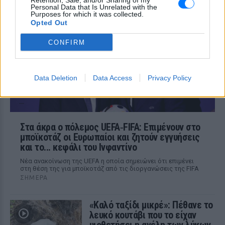
Retention, Sale, and/or Sharing of my
ΣΉΜΕΡΑ
Personal Data that Is Unrelated with the
Purposes for which it was collected.
Όσα είπε ο πρόεδρος της Θέουτα
Opted Out
απευθυνόμενος στο Ευρωπαϊκό
Κοινοβούλιο
CONFIRM
Data Deletion
Data Access
Privacy Policy
Στα άκρα ο πόλεμος UEFA‑FIFA: Επιμένουν στο
μποϊκοτάζ οι Ευρωπαίοι και ζητούν εγγυήσεις
και το... κεφάλι του Ινφαντίνο
Νέα ανακοίνωση της UEFA η οποία σημειώνει ότι επιμένει
στη θέση της για μποϊκοτάζ από τις διοργανώσεις της FIFA
ΣΉΜΕΡΑ
«Καλό ταξίδι μικρέ»: Πέθανε το
λευκό κουτάβι που το είχαν