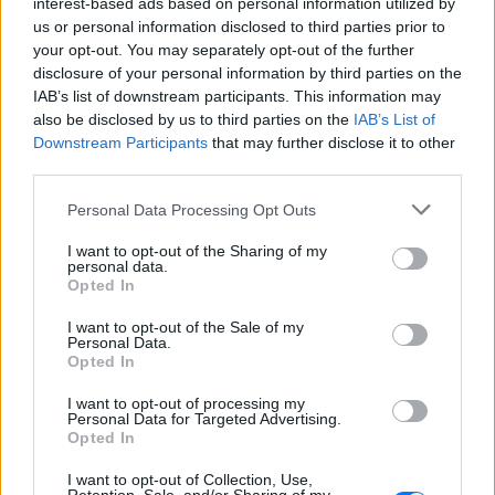
Ο εκλεκτός του Τραμπ: Το
interest-based ads based on personal information utilized by
κρυφό σχέδιο διαδοχής στην
us or personal information disclosed to third parties prior to
ηγεσία του MAGA
your opt-out. You may separately opt-out of the further
disclosure of your personal information by third parties on the
ΣΉΜΕΡΑ
IAB’s list of downstream participants. This information may
Ο Ντόναλντ Τραμπ φέρεται να έδωσε
also be disclosed by us to third parties on the
IAB’s List of
ιδιωτικά το πιο ξεκάθαρο μέχρι σήμερα
σήμα υπέρ του αντιπροέδρου ως
Downstream Participants
that may further disclose it to other
διαδόχου του στο Ρεπουμπλικανικό
third parties.
Κόμμα, ενώ παράλληλα διατηρεί ανοιχτή
την εξίσωση με τον Μάρκο Ρούμπιο.
Personal Data Processing Opt Outs
Συμφωνία εξαγοράς για την
EasyJet ‑ Στην αμερικανική
I want to opt-out of the Sharing of my
personal data.
Appolo για 6,65 δισ. ευρώ
Opted In
ΣΉΜΕΡΑ
I want to opt-out of the Sale of my
Μετά την απόσυρση από τη διαδικασία
Personal Data.
ανταγωνίστριας αμερικανικής
Opted In
επενδυτικής εταιρίας
Θέουτα: «Οι κάτοικοι είναι
I want to opt-out of processing my
Personal Data for Targeted Advertising.
ανήμποροι και γεμάτοι αγωνία»
Opted In
‑ 5.000 μετανάστες παραμένουν
στην περιοχή
I want to opt-out of Collection, Use,