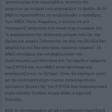
τροπολογίας στο νομοσχέδιο, το οποίο θα
ψηφιστεί με ονομαστική ψηφοφορία το βράδυ. Αυτό
βέβαια προυποθέτει να αναδιπλωθεί ο πρόεδρος
των ΑΝΕΛ Πάνος Καμμένος, ο οποίος σε μία
"περήφανη" ανάρτηση στο tweet είχε αναφέρει ότι
“η φορολόγηση της ελληνικής μπύρας που ζει την
Θράκη και μικρές ζυθοποιίες σε όλη την Ελλάδα δεν
ψηφίζεται και δεν αποτελεί προαπαιτούμενο”. Οι
ΑΝΕΛ επισήμως δεν επιβεβαιώνουν την
αναδίπλωση, ωστόσο λένε ότι "τα αρμόδια τμήματα
του ΣΥΡΙΖΑ και των ΑΝΕΛ είναι σε επαφή και
επεξεργάζονται το ζήτημα". Είναι δε περίεργο γιατί
με την απόσυρση είχαν νιώσει ανακούφιση και
ορισμένοι βουλευτές του ΣΥΡΙΖΑ που παρασκηνιακά
είχαν επίσης ζητήσει να μην έλθει η σχετική
διάταξη.
Από το συγκεκριμένο μέτρο η κυβέρνηση προσδοκά