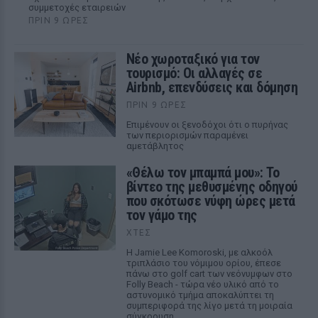
συμμετοχές εταιρειών
ΠΡΙΝ 9 ΏΡΕΣ
Νέο χωροταξικό για τον
τουρισμό: Οι αλλαγές σε
Airbnb, επενδύσεις και δόμηση
ΠΡΙΝ 9 ΏΡΕΣ
Επιμένουν οι ξενοδόχοι ότι ο πυρήνας
των περιορισμών παραμένει
αμετάβλητος
«Θέλω τον μπαμπά μου»: Το
βίντεο της μεθυσμένης οδηγού
που σκότωσε νύφη ώρες μετά
τον γάμο της
ΧΤΕΣ
Η Jamie Lee Komoroski, με αλκοόλ
τριπλάσιο του νόμιμου ορίου, έπεσε
πάνω στο golf cart των νεόνυμφων στο
Folly Beach - τώρα νέο υλικό από το
αστυνομικό τμήμα αποκαλύπτει τη
συμπεριφορά της λίγο μετά τη μοιραία
σύγκρουση