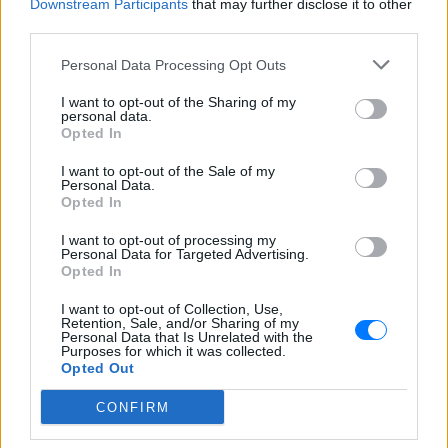
Downstream Participants
that may further disclose it to other
ΔΕΙΤΕ ΕΠΙΣΗΣ
third parties.
Personal Data Processing Opt Outs
ΣΤΗΝ ΙΔΙΑ ΚΑΤΗΓΟΡΙΑ
I want to opt-out of the Sharing of my
personal data.
Φωτιά στα Αχλάδια Σητείας: Σε
Opted In
πλήρη εξέλιξη η πυρκαγιά στην
Κρήτη
I want to opt-out of the Sale of my
Personal Data.
ΠΡΙΝ 9 ΏΡΕΣ
Opted In
Μεγάλη επιχείρηση κατάσβεσης
εκτυλίσσεται από τα βαθιά της νύχτας
I want to opt-out of processing my
της Παρασκευής 7/8 στη Σητεία
Personal Data for Targeted Advertising.
Λασιθίου, όπου ξέσπασε πυρκαγιά στην
Opted In
τοποθεσία Αχλάδια.
I want to opt-out of Collection, Use,
Νέα Αγχίαλος: Ηλικιωμένος
Retention, Sale, and/or Sharing of my
αυνανιζόταν κοιτάζοντας
Personal Data that Is Unrelated with the
13χρονη από το παράθυρό του
Purposes for which it was collected.
Opted Out
ΠΡΙΝ 9 ΏΡΕΣ
Μάθετε για τη σύλληψη 66χρονου που
CONFIRM
αυνανιζόταν στη Νέα Αγχίαλο. Δείτε τις
λεπτομέρειες και την απόφαση του