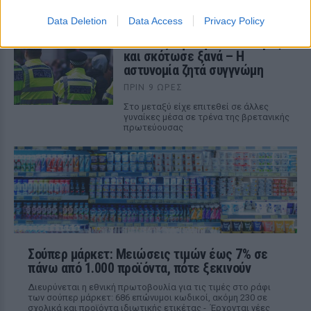
δικαστηρίου. Διαβάστε τώρα!
Data Deletion
Data Access
Privacy Policy
Συνελήφθη για φόνο στο
Λονδίνο, αφέθηκε ελεύθερος
και σκότωσε ξανά – Η
αστυνομία ζητά συγγνώμη
ΠΡΙΝ 9 ΏΡΕΣ
Στο μεταξύ είχε επιτεθεί σε άλλες
γυναίκες μέσα σε τρένα της βρετανικής
πρωτεύουσας
Σούπερ μάρκετ: Μειώσεις τιμών έως 7% σε
πάνω από 1.000 προϊόντα, πότε ξεκινούν
Διευρύνεται η εθνική πρωτοβουλία για τις τιμές στο ράφι
των σούπερ μάρκετ: 686 επώνυμοι κωδικοί, ακόμη 230 σε
σχολικά και προϊόντα ιδιωτικής ετικέτας - Έρχονται νέες