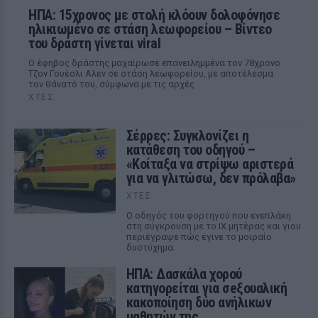
ΗΠΑ: 15χρονος με στολή κλόουν δολοφόνησε
ηλικιωμένο σε στάση λεωφορείου – Βίντεο
του δράστη γίνεται viral
Ο έφηβος δράστης μαχαίρωσε επανειλημμένα τον 78χρονο
Τζον Γουέσλι Αλεν σε στάση λεωφορείου, με αποτέλεσμα
τον θάνατό του, σύμφωνα με τις αρχές
ΧΤΕΣ
Σέρρες: Συγκλονίζει η
κατάθεση του οδηγού –
«Κοίταξα να στρίψω αριστερά
για να γλιτώσω, δεν πρόλαβα»
ΧΤΕΣ
Ο οδηγός του φορτηγού που ενεπλάκη
στη σύγκρουση με το ΙΧ μητέρας και γιου
περιέγραψε πώς έγινε το μοιραίο
δυστύχημα.
ΗΠΑ: Δασκάλα χορού
κατηγορείται για σeξουαλική
κακοποίηση δύο ανήλικων
μαθητών της