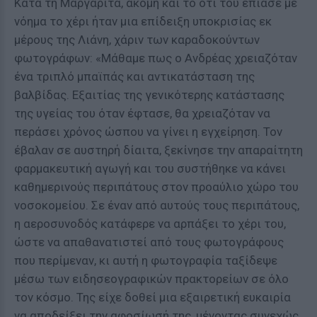
Κατά τη Μαργαρίτα, ακόμη και το ότι του έπιασε με
νόημα το χέρι ήταν μια επίδειξη υποκρισίας εκ
μέρους της Λιάνη, χάριν των καραδοκούντων
φωτογράφων: «Μάθαμε πως ο Ανδρέας χρειαζόταν
ένα τριπλό μπαϊπάς και αντικατάσταση της
βαλβίδας. Εξαιτίας της γενικότερης κατάστασης
της υγείας του όταν έφτασε, θα χρειαζόταν να
περάσει χρόνος ώσπου να γίνει η εγχείρηση. Τον
έβαλαν σε αυστηρή δίαιτα, ξεκίνησε την απαραίτητη
φαρμακευτική αγωγή και του συστήθηκε να κάνει
καθημερινούς περιπάτους στον προαύλιο χώρο του
νοσοκομείου. Σε έναν από αυτούς τους περιπάτους,
η αεροσυνοδός κατάφερε να αρπάξει το χέρι του,
ώστε να απαθανατιστεί από τους φωτογράφους
που περίμεναν, κι αυτή η φωτογραφία ταξίδεψε
μέσω των ειδησεογραφικών πρακτορείων σε όλο
τον κόσμο. Της είχε δοθεί μια εξαιρετική ευκαιρία
να αποδείξει την αφοσίωσή της, μένοντας συνεχώς