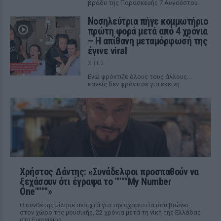
βράδυ της Παρασκευής 7 Αυγούστου.
Νοσηλεύτρια πήγε κομμωτήριο
πρώτη φορά μετά από 4 χρόνια
– Η απίθανη μεταμόρφωσή της
έγινε viral
ΧΤΕΣ
Ενώ φρόντιζε όλους τους άλλους...
κανείς δεν φρόντισε για εκείνη
Χρήστος Δάντης: «Συνάδελφοι προσπαθούν να
ξεχάσουν ότι έγραψα το """"My Number
One""""»
Ο συνθέτης μίλησε ανοιχτά για την αχαριστία που βιώνει
στον χώρο της μουσικής, 22 χρόνια μετά τη νίκη της Ελλάδας
στη Eurovision.