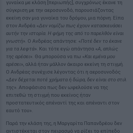
γυναίκα με κλάση [περιωπής], συγχρόνως έκανε τη
σύγκριση με την αεροσυνοδό, παρουσιάζοντας
εκείνη σαν μια γυναίκα του δρόμου, μια πόpvη. Είπα
στον Ανδρέα «
Δεν νομίζω πως έχουν κατασκευάσει
αυτήν την ιστορία. Η φήμη της από το παρελθόν είναι
γνωστή
». Ο Ανδρέας απάντησε: «
Ποτέ δεν το έκανε
για τα λεφτά
». Και τότε εγώ απάντησα «
Α, απλώς
της αρέσει
». Θα μπορούσα να πω «
Και εμένα μου
αρέσει
», αλλά ήταν μάλλον άκαιρο εκείνη τη στιγμή.
Ο Ανδρέας συνέχισε λέγοντας ότι η αεροσυνοδός
«
Δεν δέχεται ποτέ χρήματα ή δώρα, δεν είναι στο στιλ
της
». Αποφάσισα πως δεν ωφελούσε να της
επιτεθώ τη στιγμή που εκείνος ήταν
προστατευτικός απέναντί της και απέναντι στον
εαυτό του».
Παρά την κλάση της, η Μαργαρίτα Παπανδρέου δεν
αντιστέκεται στον πειρασμό να ρίξει το επίπεδο