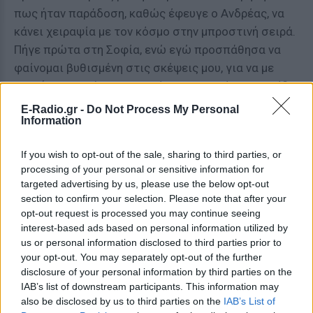
πως ήταν παράδοση, καθώς έφευγε ο Ανδρέας, να
κάνει χειραψία με τον κόσμο στην μπροστινή σειρά.
Πήγε πρώτα στη Σοφία, ενώ εγώ προσπάθησα να
φαίνομαι βυθισμένη στις σκέψεις μου, για να με
αγνοήσει. Τον άκουσα να λέει «Μαργαρίτα» και είδα
ένα προτεταμένο χέρι. Του έδωσα το δικό μου. Το
E-Radio.gr -
Do Not Process My Personal
Information
πήρε και το έσφιξε τρεις φορές. Δεν υπήρξε
ανανέωση της σχέσης μας, αν και έμαθα πως ο
If you wish to opt-out of the sale, sharing to third parties, or
Ανδρέας είχε μετανιώσει για τον χωρισμό μας, αλλά
processing of your personal or sensitive information for
αυτή η παλιά χειραψία αγάπης έσβησε επιτέλους
targeted advertising by us, please use the below opt-out
τον επίμονο πόνο της καρδιάς μου».
section to confirm your selection. Please note that after your
opt-out request is processed you may continue seeing
[ΠΗΓΗ]
interest-based ads based on personal information utilized by
us or personal information disclosed to third parties prior to
your opt-out. You may separately opt-out of the further
disclosure of your personal information by third parties on the
ΔΙΑΦΗΜΙΣΗ
IAB’s list of downstream participants. This information may
also be disclosed by us to third parties on the
IAB’s List of