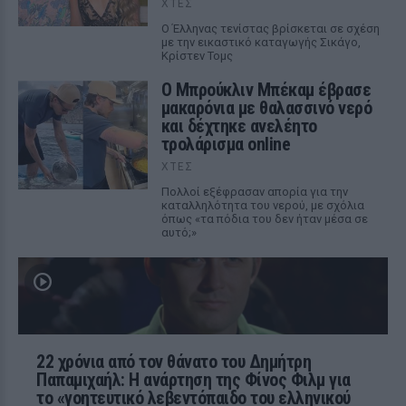
ΧΤΕΣ
Ο Έλληνας τενίστας βρίσκεται σε σχέση
με την εικαστικό καταγωγής Σικάγο,
Κρίστεν Τομς
Ο Μπρούκλιν Μπέκαμ έβρασε
μακαρόνια με θαλασσινό νερό
και δέχτηκε ανελέητο
τρολάρισμα online
ΧΤΕΣ
Πολλοί εξέφρασαν απορία για την
καταλληλότητα του νερού, με σχόλια
όπως «τα πόδια του δεν ήταν μέσα σε
αυτό;»
22 χρόνια από τον θάνατο του Δημήτρη
Παπαμιχαήλ: Η ανάρτηση της Φίνος Φιλμ για
το «γοητευτικό λεβεντόπαιδο του ελληνικού