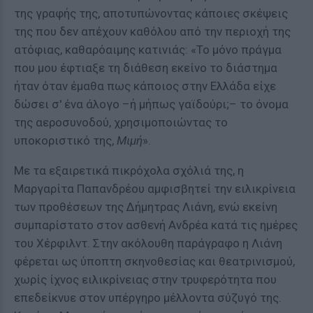
της γραφής της, αποτυπώνοντας κάποιες σκέψεις
της που δεν απέχουν καθόλου από την περιοχή της
ατόφιας, καθαρόαιμης κατινιάς: «Το μόνο πράγμα
που μου έφτιαξε τη διάθεση εκείνο το διάστημα
ήταν όταν έμαθα πως κάποιος στην Ελλάδα είχε
δώσει σ' ένα άλογο –ή μήπως γαϊδούρι;– το όνομα
της αεροσυνοδού, χρησιμοποιώντας το
υποκοριστικό της,
Μιμή
».
Με τα εξαιρετικά πικρόχολα σχόλιά της, η
Μαργαρίτα Παπανδρέου αμφισβητεί την ειλικρίνεια
των προθέσεων της Δήμητρας Λιάνη, ενώ εκείνη
συμπαρίστατο στον ασθενή Ανδρέα κατά τις ημέρες
του Χέρφιλντ. Στην ακόλουθη παράγραφο η Λιάνη
φέρεται ως ύποπτη σκηνοθεσίας και θεατρινισμού,
χωρίς ίχνος ειλικρίνειας στην τρυφερότητα που
επεδείκνυε στον υπέργηρο μέλλοντα σύζυγό της.