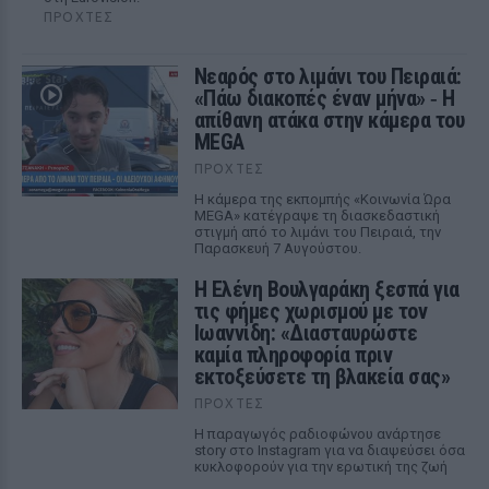
ΠΡΟΧΤΈΣ
Νεαρός στο λιμάνι του Πειραιά:
«Πάω διακοπές έναν μήνα» ‑ Η
απίθανη ατάκα στην κάμερα του
MEGA
ΠΡΟΧΤΈΣ
Η κάμερα της εκπομπής «Κοινωνία Ώρα
MEGA» κατέγραψε τη διασκεδαστική
στιγμή από το λιμάνι του Πειραιά, την
Παρασκευή 7 Αυγούστου.
Η Ελένη Βουλγαράκη ξεσπά για
τις φήμες χωρισμού με τον
Ιωαννίδη: «Διασταυρώστε
καμία πληροφορία πριν
εκτοξεύσετε τη βλακεία σας»
ΠΡΟΧΤΈΣ
Η παραγωγός ραδιοφώνου ανάρτησε
story στο Instagram για να διαψεύσει όσα
κυκλοφορούν για την ερωτική της ζωή