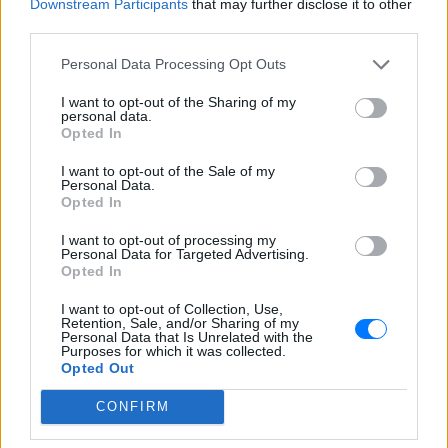
Downstream Participants
that may further disclose it to other
third parties.
Personal Data Processing Opt Outs
I want to opt-out of the Sharing of my
personal data.
Opted In
I want to opt-out of the Sale of my
Personal Data.
Opted In
I want to opt-out of processing my
Personal Data for Targeted Advertising.
Opted In
I want to opt-out of Collection, Use,
Retention, Sale, and/or Sharing of my
Personal Data that Is Unrelated with the
Purposes for which it was collected.
Opted Out
Ακολουθήστε το E-Radio.gr στο
Google News
CONFIRM
και μάθετε πρώτοι
τα πιο hot νέα
.