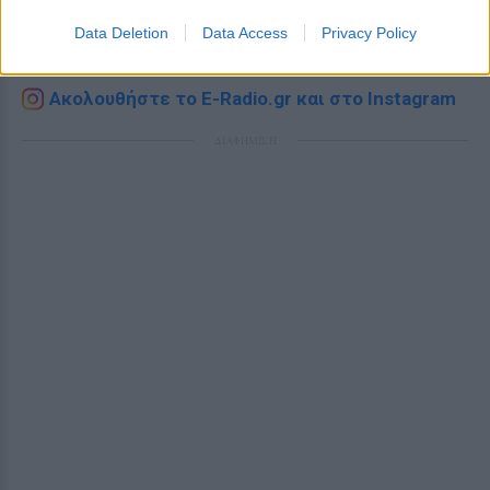
Εσύ μπήκες στο E-Daily.gr; Τα νέα της ημέρας
Data Deletion
Data Access
Privacy Policy
και ότι σου κάνει κλικ!
Ακολουθήστε το E-Radio.gr και στο Instagram
ΔΙΑΦΗΜΙΣΗ