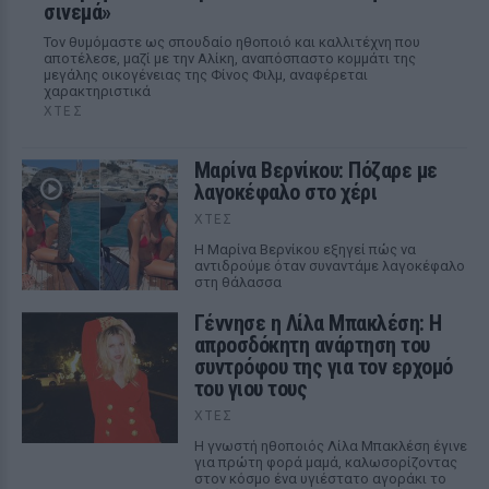
σινεμά»
Τον θυμόμαστε ως σπουδαίο ηθοποιό και καλλιτέχνη που
αποτέλεσε, μαζί με την Αλίκη, αναπόσπαστο κομμάτι της
μεγάλης οικογένειας της Φίνος Φιλμ, αναφέρεται
χαρακτηριστικά
ΧΤΕΣ
Μαρίνα Βερνίκου: Πόζαρε με
λαγοκέφαλο στο χέρι
ΧΤΕΣ
Η Μαρίνα Βερνίκου εξηγεί πώς να
αντιδρούμε όταν συναντάμε λαγοκέφαλο
στη θάλασσα
Γέννησε η Λίλα Μπακλέση: Η
απροσδόκητη ανάρτηση του
συντρόφου της για τον ερχομό
του γιου τους
ΧΤΕΣ
Η γνωστή ηθοποιός Λίλα Μπακλέση έγινε
για πρώτη φορά μαμά, καλωσορίζοντας
στον κόσμο ένα υγιέστατο αγοράκι το