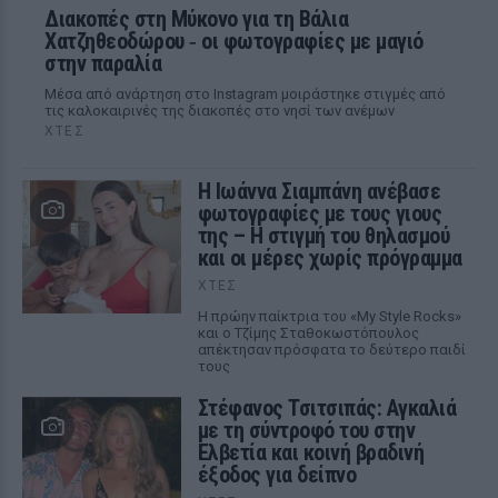
Διακοπές στη Μύκονο για τη Βάλια
Χατζηθεοδώρου ‑ οι φωτογραφίες με μαγιό
στην παραλία
Μέσα από ανάρτηση στο Instagram μοιράστηκε στιγμές από
τις καλοκαιρινές της διακοπές στο νησί των ανέμων
ΧΤΕΣ
H Ιωάννα Σιαμπάνη ανέβασε
φωτογραφίες με τους γιους
της – Η στιγμή του θηλασμού
και οι μέρες χωρίς πρόγραμμα
ΧΤΕΣ
Η πρώην παίκτρια του «My Style Rocks»
και ο Τζίμης Σταθοκωστόπουλος
απέκτησαν πρόσφατα το δεύτερο παιδί
τους
Στέφανος Τσιτσιπάς: Αγκαλιά
με τη σύντροφό του στην
Ελβετία και κοινή βραδινή
έξοδος για δείπνο