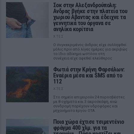
Σοκ στην Αλεξανδρούπολη:
Ανδρας βγήκε στην πλατεία του
χωριού Αβαντας και έδειχνε τα
γεννητικά του όργανα σε
ανηλίκα κορίτσια
ΧΤΕΣ
Ο συγκεκριμένος άνδρας είχε συλληφθεί
μόλις πριν από λίγες ημέρες για ακριβώς
το ίδιο αδίκημα ωστόσο στη
συνέχεια είχε αφεθεί ελεύθερος
Φωτιά στην Κρήνη Φαρσάλων:
Εναέρια μέσα και SMS από το
112
ΧΤΕΣ
Στο σημείο επιχειρούν 24 πυροσβέστες
με 8 οχήματα και 3 αεροσκάφη, ενώ
συνδρομή παρέχουν υδροφόρες και
μηχανήματα έργου ΟΤΑ.
Ποια χώρα έχτισε τσιμεντένιο
φράγμα 400 χλμ. για τα
τσουνάμι ‑ Πόσο κοστίζει και