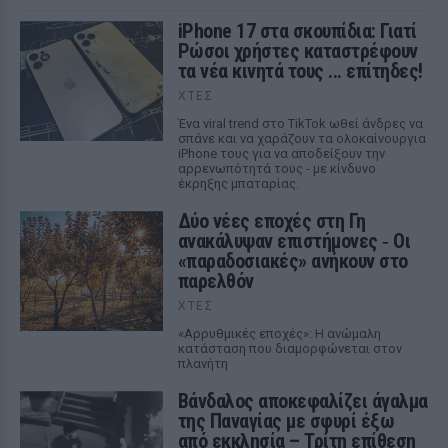
iPhone 17 στα σκουπίδια: Γιατί
Ρώσοι χρήστες καταστρέφουν
τα νέα κινητά τους ... επίτηδες!
ΧΤΕΣ
Ένα viral trend στο TikTok ωθεί άνδρες να
σπάνε και να χαράζουν τα ολοκαίνουργια
iPhone τους για να αποδείξουν την
αρρενωπότητά τους - με κίνδυνο
έκρηξης μπαταρίας.
Δύο νέες εποχές στη Γη
ανακάλυψαν επιστήμονες ‑ Oι
«παραδοσιακές» ανήκουν στο
παρελθόν
ΧΤΕΣ
«Αρρυθμικές εποχές»: Η ανώμαλη
κατάσταση που διαμορφώνεται στον
πλανήτη
Βάνδαλος αποκεφαλίζει άγαλμα
της Παναγίας με σφυρί έξω
από εκκλησία – Τρίτη επίθεση