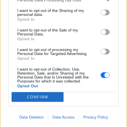
εστιατόρια, παμπ και θέατρα
στη Βρετανία τα απαγορεύουν
I want to opt-out of the Sharing of my
personal data.
ΧΤΕΣ
Opted In
Από τον εστιάτορα Τζέρεμι Κινγκ ως την
αλυσίδα Wetherspoons και τον όμιλο ATG
I want to opt-out of the Sale of my
Theatres, ολοένα περισσότεροι χώροι
Personal Data.
εστίασης και ψυχαγωγίας κλείνουν την
Opted In
πόρτα στα Ray-Ban Meta glasses.
I want to opt-out of processing my
Personal Data for Targeted Advertising.
Opted In
I want to opt-out of Collection, Use,
Retention, Sale, and/or Sharing of my
Personal Data that Is Unrelated with the
Purposes for which it was collected.
Opted Out
Ο εκλεκτός του Τραμπ: Το κρυφό σχέδιο
CONFIRM
διαδοχής στην ηγεσία του MAGA
Ο Ντόναλντ Τραμπ φέρεται να έδωσε ιδιωτικά το πιο
ξεκάθαρο μέχρι σήμερα σήμα υπέρ του αντιπροέδρου ως
διαδόχου του στο Ρεπουμπλικανικό Κόμμα, ενώ παράλληλα
Data Deletion
Data Access
Privacy Policy
διατηρεί ανοιχτή την εξίσωση με τον Μάρκο Ρούμπιο.
ΧΤΕΣ