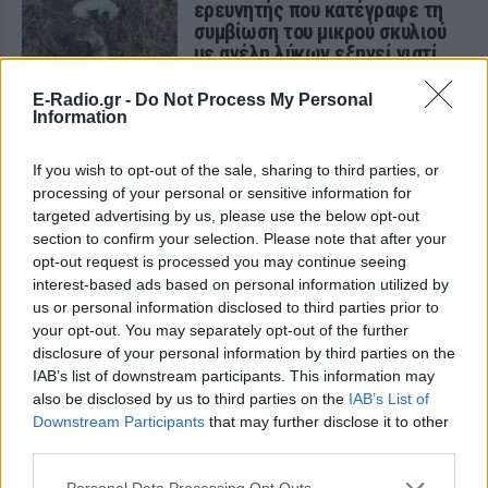
ερευνητής που κατέγραφε τη
συμβίωση του μικρού σκυλιού
με αγέλη λύκων εξηγεί γιατί
δεν επενέβη
E-Radio.gr -
Do Not Process My Personal
ΧΤΕΣ
Information
«Κρατάμε την επιστημονική απόσταση,
δεν είναι δυνατόν να πάω να επέμβω,
ούτε γίνεται να στείλω κάποιον
If you wish to opt-out of the sale, sharing to third parties, or
κτηνίατρο σε ένα μέρος όπου υπάρχει
processing of your personal or sensitive information for
αγέλη με λύκους, είναι επικίνδυνο» λέει
στο protothema.gr ο διδάκτορας
targeted advertising by us, please use the below opt-out
ζωολογίας του ΑΠΘ, Θεόδωρος Κομηνός
section to confirm your selection. Please note that after your
- Έχουν πεθάνει και έξι λυκόπουλα
opt-out request is processed you may continue seeing
Για πάντα στη Ρεάλ Μαδρίτης ο
interest-based ads based on personal information utilized by
Βινίσιους: Υπογράφει νέο
us or personal information disclosed to third parties prior to
εξαετές συμβόλαιο ο
your opt-out. You may separately opt-out of the further
Βραζιλιάνος
disclosure of your personal information by third parties on the
IAB’s list of downstream participants. This information may
ΧΤΕΣ
also be disclosed by us to third parties on the
IAB’s List of
Σύμφωνα με τον Φαμπρίτσιο Ρομάνο ο
Downstream Participants
that may further disclose it to other
Βραζιλιάνος είναι έτοιμος να αποδεχτεί
την πρόταση της Ρεάλ
third parties.
Meta έξυπνα γυαλιά: Γιατί
Personal Data Processing Opt Outs