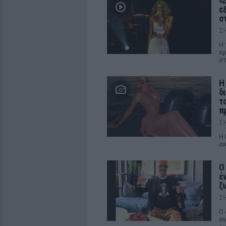
«
ε
σ
Σ
Η 
εμ
στ
Η
δ
τ
π
Σ
Η 
ακ
Ο
έ
ζ
Σ
Ο 
συ