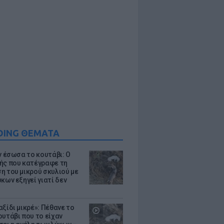
DING ΘΕΜΑΤΑ
ν έσωσα το κουτάβι: Ο
ής που κατέγραφε τη
η του μικρού σκυλιού με
κων εξηγεί γιατί δεν
ξίδι μικρέ»: Πέθανε το
ουτάβι που το είχαν