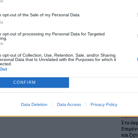
In
o opt-out of the Sale of my Personal Data.
In
to opt-out of processing my Personal Data for Targeted
ing.
In
ΕΙΔΗΣΕΙ
gr στο
Google News
και μάθετε πρώτοι
τα
Θέουτα:
o opt-out of Collection, Use, Retention, Sale, and/or Sharing
γεμάτο
ersonal Data that Is Unrelated with the Purposes for which it
lected.
παραμέ
Out
; Τα νέα της ημέρας και ότι σου κάνει κλικ!
CONFIRM
r και στο Instagram
ΔΙΑΦΗΜΙΣΗ
Data Deletion
Data Access
Privacy Policy
ΕΙΔΗΣΕΙ
Στα άκ
Επιμέν
και ζητ