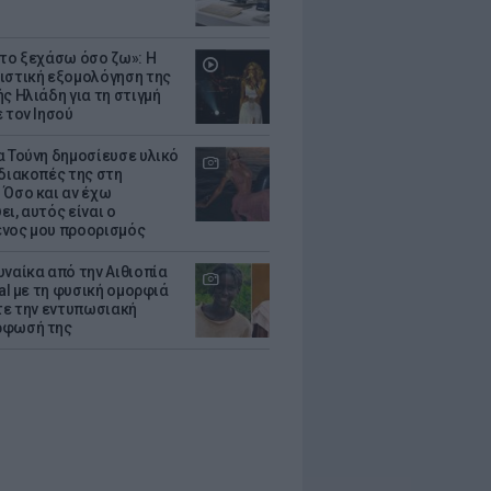
 το ξεχάσω όσο ζω»: Η
ιστική εξομολόγηση της
ς Ηλιάδη για τη στιγμή
 τον Ιησού
α Τούνη δημοσίευσε υλικό
 διακοπές της στη
 Όσο και αν έχω
ι, αυτός είναι ο
νος μου προορισμός
υναίκα από την Αιθιοπία
ral με τη φυσική ομορφιά
ίτε την εντυπωσιακή
ρφωσή της