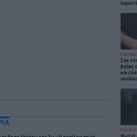
Ινφαντ
ΕΙΔΗΣΕΙ
Σοκ στ
βγήκε 
και έδε
ανηλίκα
ΡΙΑ
ΕΙΔΗΣΕΙ
Φωτιά 