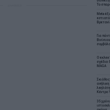
υιοθετή
Το σπαρ
ΔΙΑΦΗΜΙΣΗ
Meta έξυ
εστιατό
Βρετανί
Για πάν
Βινίσιο
συμβόλα
Ο εκλεκ
σχέδιο 
MAGA
Σκιάθος:
ανήλικη 
λεηλάτη
Κέντρο 
35 χρόν
ιστοσελ
ακόμα