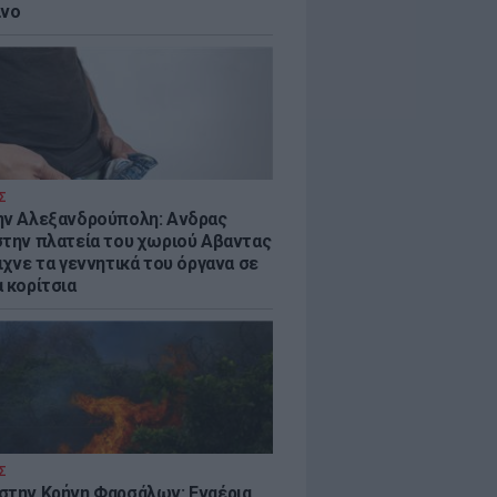
ίνο
Σ
ην Αλεξανδρούπολη: Ανδρας
στην πλατεία του χωριού Αβαντας
ιχνε τα γεννητικά του όργανα σε
 κορίτσια
Σ
στην Κρήνη Φαρσάλων: Εναέρια