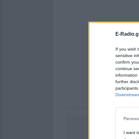
E-Radio.g
If you wish 
sensitive in
confirm you
continue se
information 
further disc
participants
Downstream 
Persona
I want t