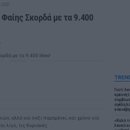
LOID
Φαίης Σκορδά με τα 9.400 
ο
ΔΙΑΦΗΜΙΣΗ
TREN
Γιατί δε
ερευνητ
συμβίωσ
αγέλη λύ
επενέβη
ιών, αλλά και σeξι παραμένει, και χρόνο για
«Καλό τα
αι λίγο, τις Κυριακές.
λευκό κ