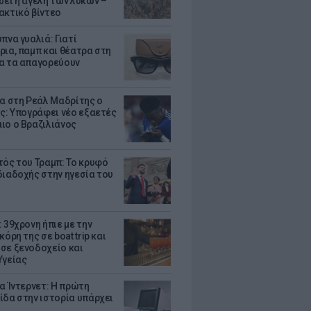
σει η αγέλη των λύκων –
ακτικό βίντεο
πνα γυαλιά: Γιατί
ρια, παμπ και θέατρα στη
α τα απαγορεύουν
τα στη Ρεάλ Μαδρίτης ο
υς: Υπογράφει νέο εξαετές
ιο ο Βραζιλιάνος
τός του Τραμπ: Το κρυφό
διαδοχής στην ηγεσία του
 39χρονη ήπιε με την
κόρη της σε boat trip και
σε ξενοδοχείο και
Υγείας
ια Ίντερνετ: Η πρώτη
ίδα στην ιστορία υπάρχει