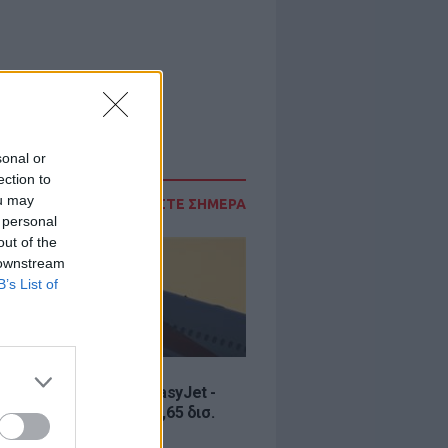
sonal or
ection to
ou may
ΔΙΑΒΑΣΤΕ ΣΗΜΕΡΑ
 personal
out of the
 downstream
B’s List of
Σ
ία εξαγοράς για την EasyJet -
ερικανική Appolo για 6,65 δισ.