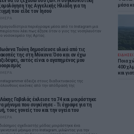
Δεν θα το ξεχάσω όσο ζω»: Η συγκλονιστική
μέσα κ
ξομολόγηση της Αγγελικής Ηλιάδη για τη
τιγμή που είδε τον Ιησού
ΉΜΕΡΑ
τραγουδίστρια περιέγραψε μέσα από το Instagram μια
πειρία που λέει πως έζησε όταν ο γιος της νοσηλευόταν
ο νοσοκομείο της Αρτας.
 Ιωάννα Τούνη δημοσίευσε υλικό από τις
ιακοπές της στη Μύκονο: Όσο και αν έχω
ΕΙΔΗΣΕΙ
αξιδέψει, αυτός είναι ο αγαπημένος μου
Ποια χ
ροορισμός
400 χλμ
και για
ΉΜΕΡΑ
Instagrammer έδειξε στους διαδικτυακούς της
όλουθους εικόνες από την απόδρασή της
 Λάκης Γαβαλάς έκλεισε τα 74 και μοιράστηκε
να μήνυμα που συγκίνησε ‑ Τι έγραψε για τη
ωή, τους γονείς του και την υγεία του
ΉΜΕΡΑ
διάσημος σχεδιαστής μόδας μοιράστηκε ένα
γκινητικό μήνυμα στο Instagram, μιλώντας για την