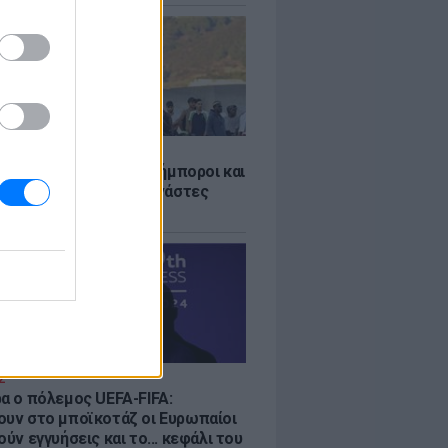
Σ
 «Οι κάτοικοι είναι ανήμποροι και
ι αγωνία» - 5.000 μετανάστες
νουν στην περιοχή
Σ
ρα ο πόλεμος UEFA-FIFA:
ουν στο μποϊκοτάζ οι Ευρωπαίοι
ούν εγγυήσεις και το... κεφάλι του