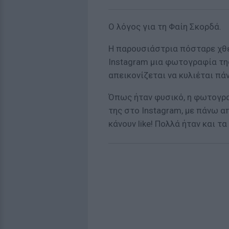
Ο λόγος για τη Φαίη Σκορδά.
Η παρουσιάστρια πόσταρε χθ
Ιnstagram μια φωτογραφία της
απεικονίζεται να κυλιέται πά
Όπως ήταν φυσικό, η φωτογρα
της στο Instagram, με πάνω α
κάνουν like! Πολλά ήταν και τ