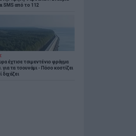
αι SMS από το 112
Σ
ώρα έχτισε τσιμεντένιο φράγμα
. για τα τσουνάμι - Πόσο κοστίζει
τί διχάζει