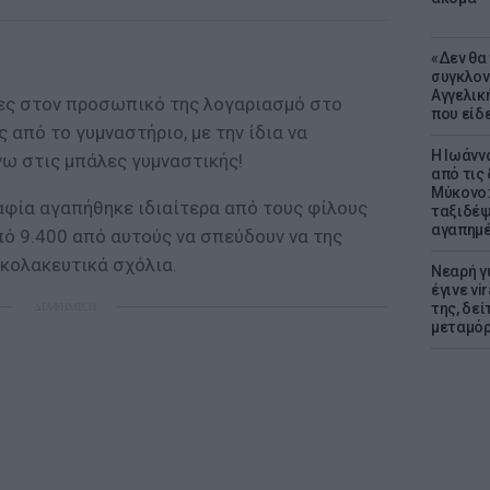
«Δεν θα
συγκλον
Αγγελική
ες στον προσωπικό της λογαριασμό στο
που είδε
 από το γυμναστήριο, με την ίδια να
Η Ιωάνν
νω στις μπάλες γυμναστικής!
από τις
Μύκονο:
φία αγαπήθηκε ιδιαίτερα από τους φίλους
ταξιδέψε
αγαπημέ
πό 9.400 από αυτούς να σπεύδουν να της
α κολακευτικά σχόλια.
Νεαρή γ
έγινε vi
ΔΙΑΦΗΜΙΣΗ
της, δε
μεταμό