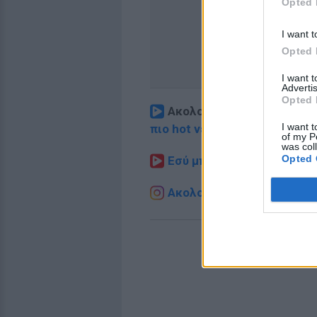
Opted 
I want t
Opted 
I want 
Advertis
Opted 
Ακολουθήστε το E-Radio.
I want t
πιο hot νέα
.
of my P
was col
Opted 
Εσύ μπήκες στο E-Daily.gr
Ακολουθήστε το E-Radio.g