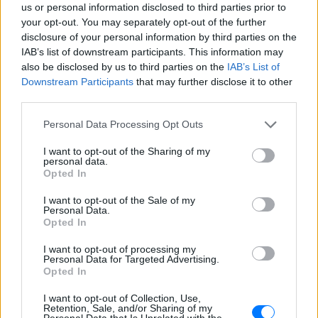
us or personal information disclosed to third parties prior to
Ακολουθήστε το E-Radio.gr στο
Google News
your opt-out. You may separately opt-out of the further
και μάθετε πρώτοι
τα πιο hot νέα
.
disclosure of your personal information by third parties on the
IAB’s list of downstream participants. This information may
Εσύ μπήκες στο E-Daily.gr; Τα νέα της ημέρας
also be disclosed by us to third parties on the
IAB’s List of
και ότι σου κάνει κλικ!
Downstream Participants
that may further disclose it to other
third parties.
Ακολουθήστε το E-Radio.gr και στο Instagram
Personal Data Processing Opt Outs
ΔΙΑΦΗΜΙΣΗ
I want to opt-out of the Sharing of my
personal data.
Opted In
I want to opt-out of the Sale of my
Personal Data.
Opted In
I want to opt-out of processing my
Personal Data for Targeted Advertising.
Opted In
I want to opt-out of Collection, Use,
Retention, Sale, and/or Sharing of my
Personal Data that Is Unrelated with the