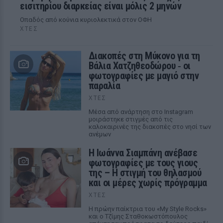
εισιτηρίου διαρκείας είναι μόλις 2 μηνών
Οπαδός από κούνια κυριολεκτικά στον ΟΦΗ
ΧΤΕΣ
Διακοπές στη Μύκονο για τη
Βάλια Χατζηθεοδώρου ‑ οι
φωτογραφίες με μαγιό στην
παραλία
ΧΤΕΣ
Μέσα από ανάρτηση στο Instagram
μοιράστηκε στιγμές από τις
καλοκαιρινές της διακοπές στο νησί των
ανέμων
H Ιωάννα Σιαμπάνη ανέβασε
φωτογραφίες με τους γιους
της – Η στιγμή του θηλασμού
και οι μέρες χωρίς πρόγραμμα
ΧΤΕΣ
Η πρώην παίκτρια του «My Style Rocks»
και ο Τζίμης Σταθοκωστόπουλος