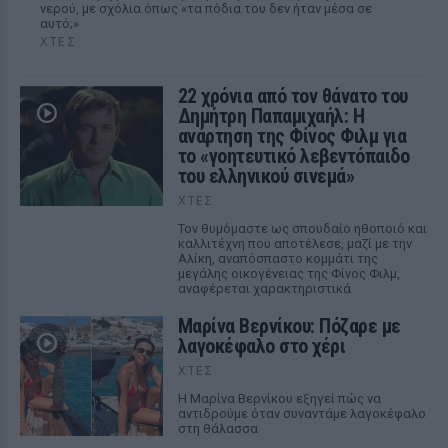
νερού, με σχόλια όπως «τα πόδια του δεν ήταν μέσα σε
αυτό;»
ΧΤΕΣ
22 χρόνια από τον θάνατο του
Δημήτρη Παπαμιχαήλ: Η
ανάρτηση της Φίνος Φιλμ για
το «γοητευτικό λεβεντόπαιδο
του ελληνικού σινεμά»
ΧΤΕΣ
Τον θυμόμαστε ως σπουδαίο ηθοποιό και
καλλιτέχνη που αποτέλεσε, μαζί με την
Αλίκη, αναπόσπαστο κομμάτι της
μεγάλης οικογένειας της Φίνος Φιλμ,
αναφέρεται χαρακτηριστικά
Μαρίνα Βερνίκου: Πόζαρε με
λαγοκέφαλο στο χέρι
ΧΤΕΣ
Η Μαρίνα Βερνίκου εξηγεί πώς να
αντιδρούμε όταν συναντάμε λαγοκέφαλο
στη θάλασσα