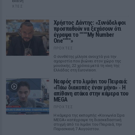
εκείνη
ΧΤΕΣ
Χρήστος Δάντης: «Συνάδελφοι
προσπαθούν να ξεχάσουν ότι
έγραψα το """"My Number
One""""»
ΠΡΟΧΤΈΣ
Ο συνθέτης μίλησε ανοιχτά για την
αχαριστία που βιώνει στον χώρο της
μουσικής, 22 χρόνια μετά τη νίκη της
Ελλάδας στη Eurovision.
Νεαρός στο λιμάνι του Πειραιά:
«Πάω διακοπές έναν μήνα» ‑ Η
απίθανη ατάκα στην κάμερα του
MEGA
ΠΡΟΧΤΈΣ
Η κάμερα της εκπομπής «Κοινωνία Ώρα
MEGA» κατέγραψε τη διασκεδαστική
στιγμή από το λιμάνι του Πειραιά, την
Παρασκευή 7 Αυγούστου.