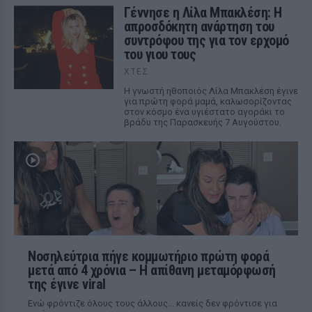
Γέννησε η Λίλα Μπακλέση: Η
απροσδόκητη ανάρτηση του
συντρόφου της για τον ερχομό
του γιου τους
ΧΤΕΣ
Η γνωστή ηθοποιός Λίλα Μπακλέση έγινε
για πρώτη φορά μαμά, καλωσορίζοντας
στον κόσμο ένα υγιέστατο αγοράκι το
βράδυ της Παρασκευής 7 Αυγούστου.
Νοσηλεύτρια πήγε κομμωτήριο πρώτη φορά
μετά από 4 χρόνια – Η απίθανη μεταμόρφωσή
της έγινε viral
Ενώ φρόντιζε όλους τους άλλους... κανείς δεν φρόντισε για