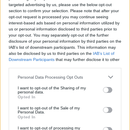
targeted advertising by us, please use the below opt-out
section to confirm your selection. Please note that after your
opt-out request is processed you may continue seeing
interest-based ads based on personal information utilized by
ΔΕΙΤΕ ΕΠΙΣΗΣ
us or personal information disclosed to third parties prior to
your opt-out. You may separately opt-out of the further
ΣΤΗΝ ΙΔΙΑ ΚΑΤΗΓΟΡΙΑ
disclosure of your personal information by third parties on the
IAB’s list of downstream participants. This information may
also be disclosed by us to third parties on the
Η Γαρυφαλλιά Καληφώνη στην
IAB’s List of
Πάρο με μαύρο μπικίνι ‑ δείτε
Downstream Participants
that may further disclose it to other
τις πόζες της
third parties.
ΠΡΙΝ 10 ΏΡΕΣ
Personal Data Processing Opt Outs
Το μοντέλο μοιράστηκε φωτογραφίες
από τις καλοκαιρινές της διακοπές στο
I want to opt-out of the Sharing of my
νησί των Κυκλάδων
personal data.
Opted In
Ιωάννα Τούνη: «Έβγαλα όλο το
βράδυ στο νοσοκομείο με ορούς
I want to opt-out of the Sale of my
και αντιβιώσεις»
Personal Data.
Opted In
ΠΡΙΝ 10 ΏΡΕΣ
I want to opt-out of processing my
Η επιχειρηματίας έπαθε τροφική