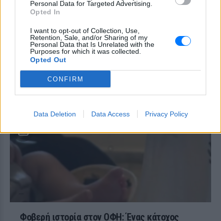
Personal Data for Targeted Advertising.
δηλητηρίαση και μοιράστηκε με τους
followers της στο Instagram τις δύσκολες
Opted In
ώρες που πέρασε.
I want to opt-out of Collection, Use,
Ατύχημα για τον Ιβάν Σβιτάιλο
Retention, Sale, and/or Sharing of my
Personal Data that Is Unrelated with the
στην Κέρκυρα: «Θα σηκωθώ πιο
Purposes for which it was collected.
δυνατός»
Opted Out
ΧΤΕΣ
CONFIRM
Ο ηθοποιός και χορευτής μοιράστηκε
στο Instagram μια φωτογραφία από
πρόσφατη εξέτασή του, με ένα μήνυμα
θάρρους
Data Deletion
Data Access
Privacy Policy
Φοβερή ιστορία στον ΟΦΗ: Ένας κάτοχος