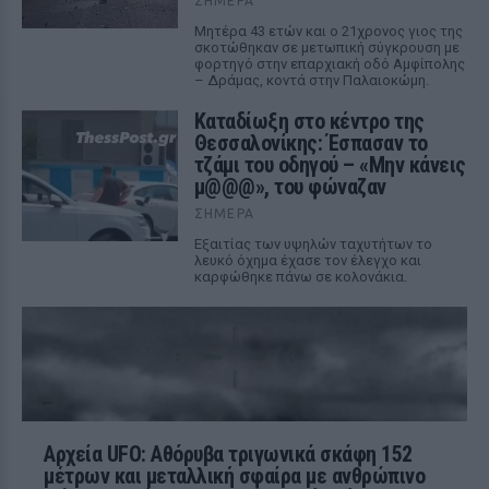
ΣΉΜΕΡΑ
Μητέρα 43 ετών και ο 21χρονος γιος της
σκοτώθηκαν σε μετωπική σύγκρουση με
φορτηγό στην επαρχιακή οδό Αμφίπολης
– Δράμας, κοντά στην Παλαιοκώμη.
Καταδίωξη στο κέντρο της
Θεσσαλονίκης: Έσπασαν το
τζάμι του οδηγού – «Μην κάνεις
μ@@@», του φώναζαν
ΣΉΜΕΡΑ
Εξαιτίας των υψηλών ταχυτήτων το
λευκό όχημα έχασε τον έλεγχο και
καρφώθηκε πάνω σε κολονάκια.
Αρχεία UFO: Αθόρυβα τριγωνικά σκάφη 152
μέτρων και μεταλλική σφαίρα με ανθρώπινο