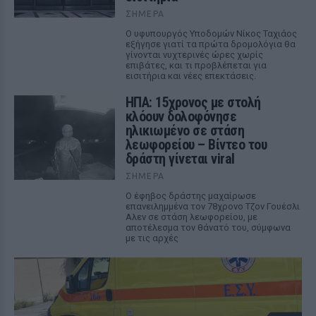
ΣΉΜΕΡΑ
Ο υφυπουργός Υποδομών Νίκος Ταχιάος
εξήγησε γιατί τα πρώτα δρομολόγια θα
γίνονται νυχτερινές ώρες χωρίς
επιβάτες, και τι προβλέπεται για
εισιτήρια και νέες επεκτάσεις.
ΗΠΑ: 15χρονος με στολή
κλόουν δολοφόνησε
ηλικιωμένο σε στάση
λεωφορείου – Βίντεο του
δράστη γίνεται viral
ΣΉΜΕΡΑ
Ο έφηβος δράστης μαχαίρωσε
επανειλημμένα τον 78χρονο Τζον Γουέσλι
Αλεν σε στάση λεωφορείου, με
αποτέλεσμα τον θάνατό του, σύμφωνα
με τις αρχές