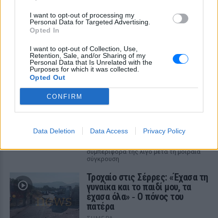
ΔΕΙΤΕ ΕΠΙΣΗΣ
I want to opt-out of processing my
Personal Data for Targeted Advertising.
Opted In
ΣΤΗΝ ΙΔΙΑ ΚΑΤΗΓΟΡΙΑ
I want to opt-out of Collection, Use,
Retention, Sale, and/or Sharing of my
«Θέλω τον μπαμπά μου»: Το
Personal Data that Is Unrelated with the
βίντεο της μεθυσμένης οδηγού
Purposes for which it was collected.
Opted Out
που σκότωσε νύφη ώρες μετά
τον γάμο της
CONFIRM
ΣΉΜΕΡΑ
Η Jamie Lee Komoroski, με αλκοόλ
τριπλάσιο του νόμιμου ορίου, έπεσε
πάνω στο golf cart των νεόνυμφων στο
Data Deletion
Data Access
Privacy Policy
Folly Beach - τώρα νέο υλικό από το
αστυνομικό τμήμα αποκαλύπτει τη
συμπεριφορά της λίγο μετά τη μοιραία
σύγκρουση
Τροχαίο στις Σέρρες: «Έχασα τη
γυναίκα και το παιδί μου, τα
έχασα όλα» ‑ Ο πόνος του
πατέρα