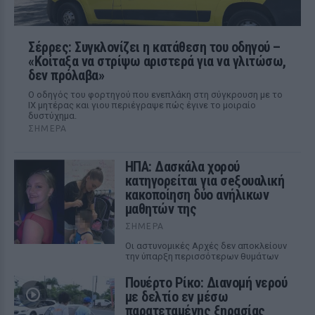
Σέρρες: Συγκλονίζει η κατάθεση του οδηγού –
«Κοίταξα να στρίψω αριστερά για να γλιτώσω,
δεν πρόλαβα»
Ο οδηγός του φορτηγού που ενεπλάκη στη σύγκρουση με το
ΙΧ μητέρας και γιου περιέγραψε πώς έγινε το μοιραίο
δυστύχημα.
ΣΉΜΕΡΑ
ΗΠΑ: Δασκάλα χορού
κατηγορείται για σeξουαλική
κακοποίηση δύο ανήλικων
μαθητών της
ΣΉΜΕΡΑ
Οι αστυνομικές Αρχές δεν αποκλείουν
την ύπαρξη περισσότερων θυμάτων
Πουέρτο Ρίκο: Διανομή νερού
με δελτίο εν μέσω
παρατεταμένης ξηρασίας