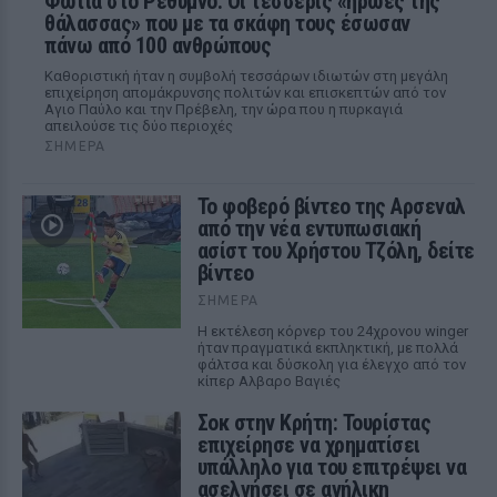
Φωτιά στο Ρέθυμνο: Οι τέσσερις «ήρωες της
θάλασσας» που με τα σκάφη τους έσωσαν
πάνω από 100 ανθρώπους
Καθοριστική ήταν η συμβολή τεσσάρων ιδιωτών στη μεγάλη
επιχείρηση απομάκρυνσης πολιτών και επισκεπτών από τον
Αγιο Παύλο και την Πρέβελη, την ώρα που η πυρκαγιά
απειλούσε τις δύο περιοχές
ΣΉΜΕΡΑ
Το φοβερό βίντεο της Αρσεναλ
από την νέα εντυπωσιακή
ασίστ του Χρήστου Τζόλη, δείτε
βίντεο
ΣΉΜΕΡΑ
Η εκτέλεση κόρνερ του 24χρονου winger
ήταν πραγματικά εκπληκτική, με πολλά
φάλτσα και δύσκολη για έλεγχο από τον
κίπερ Αλβαρο Βαγιές
Σοκ στην Κρήτη: Τουρίστας
επιχείρησε να χρηματίσει
υπάλληλο για του επιτρέψει να
ασελγήσει σε ανήλικη