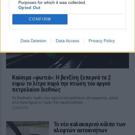
Ο ιδιοκτήτης του beach bar και οι γονείς
Purposes for which it was collected.
του μικρού προσήχθησαν από τις αρχές -
Opted Out
σύμφωνα με πληροφορίες, κανείς δεν
βρισκόταν κοντά στο παιδί εκείνη την
CONFIRM
ώρα
Data Deletion
Data Access
Privacy Policy
Καύσιμα «φωτιά»: Η βενζίνη ξεπερνά τα 2
ευρώ το λίτρο παρά την πτώση του αργού
πετρελαίου διεθνώς
Οι διεθνείς τιμές του αργού πετρελαίου υποχωρούν, αλλά
στα πρατήρια οι τιμές δεν ακολουθούν
ΣΉΜΕΡΑ
Το νέο καλοκαιρινό κόλπο των
κλεφτών αυτοκινήτων