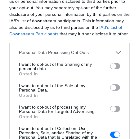
us or personal information disclosed to third parties prior to
ΣΉΜΕΡΑ
your opt-out. You may separately opt-out of the further
Βίντεο που φέρεται να δείχνει βίαιη
disclosure of your personal information by third parties on the
μεταφορά άνδρα για στρατιωτική
επιστράτευση στην Ουκρανία
IAB’s list of downstream participants. This information may
επαναφέρει τη συζήτηση για το λεγόμενο
also be disclosed by us to third parties on the
IAB’s List of
«busification».
Downstream Participants
that may further disclose it to other
Ουκρανία: Βίντεο σοκ με
third parties.
19χρονο να οδηγείται με τη βία
για επιστράτευση ‑ Τι είναι το
Personal Data Processing Opt Outs
«busification»
I want to opt-out of the Sharing of my
ΣΉΜΕΡΑ
personal data.
Opted In
Βίντεο που φέρεται να δείχνει βίαιη
μεταφορά άνδρα για στρατιωτική
επιστράτευση στην Ουκρανία
I want to opt-out of the Sale of my
επαναφέρει τη συζήτηση για το λεγόμενο
Personal Data.
«busification».
Opted In
Πάρο: 4χρονος έχασε τη ζωή
I want to opt-out of processing my
του σε πισίνα beach bar –
Personal Data for Targeted Advertising.
Opted In
Βούτηξε ο μπάρμαν για να τον
ανασύρει
I want to opt-out of Collection, Use,
ΣΉΜΕΡΑ
Retention, Sale, and/or Sharing of my
Personal Data that Is Unrelated with the