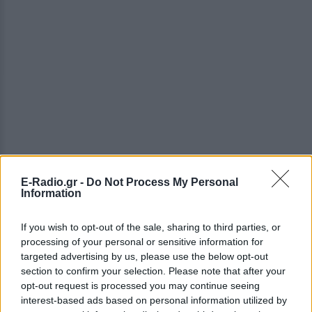
E-Radio.gr -
Do Not Process My Personal
ΔΕΙΤΕ ΕΠΙΣΗΣ
Information
ΣΤΗΝ ΙΔΙΑ ΚΑΤΗΓΟΡΙΑ
If you wish to opt-out of the sale, sharing to third parties, or
processing of your personal or sensitive information for
Ουκρανία: Βίντεο σοκ με
targeted advertising by us, please use the below opt-out
19χρονο να οδηγείται με τη βία
section to confirm your selection. Please note that after your
για επιστράτευση ‑ Τι είναι το
opt-out request is processed you may continue seeing
«busification»
interest-based ads based on personal information utilized by