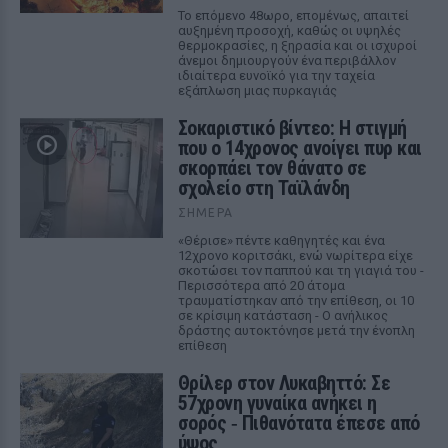
Το επόμενο 48ωρο, επομένως, απαιτεί
αυξημένη προσοχή, καθώς οι υψηλές
θερμοκρασίες, η ξηρασία και οι ισχυροί
άνεμοι δημιουργούν ένα περιβάλλον
ιδιαίτερα ευνοϊκό για την ταχεία
εξάπλωση μιας πυρκαγιάς
Σοκαριστικό βίντεο: Η στιγμή
που ο 14χρονος ανοίγει πυρ και
σκορπάει τον θάνατο σε
σχολείο στη Ταϊλάνδη
ΣΉΜΕΡΑ
«Θέρισε» πέντε καθηγητές και ένα
12χρονο κοριτσάκι, ενώ νωρίτερα είχε
σκοτώσει τον παππού και τη γιαγιά του -
Περισσότερα από 20 άτομα
τραυματίστηκαν από την επίθεση, οι 10
σε κρίσιμη κατάσταση - Ο ανήλικος
δράστης αυτοκτόνησε μετά την ένοπλη
επίθεση
Θρίλερ στον Λυκαβηττό: Σε
57χρονη γυναίκα ανήκει η
σορός ‑ Πιθανότατα έπεσε από
ύψος