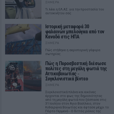
ΣΉΜΕΡΑ
Tι λέει η ΕΛ.ΑΣ. για την προστασία του
αυτοκινήτου σας
Ιστορική μεταφορά 30
φαλαινών μπελούγκα από τον
Καναδά στις ΗΠΑ
ΣΉΜΕΡΑ
Πώς στήθηκε η αεροπορική γέφυρα
σωτηρίας
Πώς η Πυροσβεστική διέσωσε
πολίτες στη μεγάλη φωτιά της
Αττικοβοιωτίας ‑
Συγκλονιστικά βίντεο
ΣΉΜΕΡΑ
Συγκλονιστικά πλάνα και εικόνες
έρχονται στο φως της δημοσιότητας
από τη μεγάλη φωτιά που ξέσπασε στις
31 Ιουλίου στον Αγιο Βασίλειο, στον
Κιθαιρώνα Βοιωτίας και έφτασε μέχρι το
Πόρτο Γερμενό - Ο διττός ρόλος της