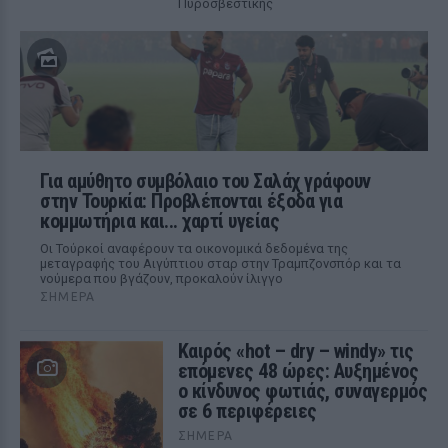
Πυροσβεστικής
Για αμύθητο συμβόλαιο του Σαλάχ γράφουν
στην Τουρκία: Προβλέπονται έξοδα για
κομμωτήρια και... χαρτί υγείας
Οι Τούρκοί αναφέρουν τα οικονομικά δεδομένα της
μεταγραφής του Αιγύπτιου σταρ στην Τραμπζονσπόρ και τα
νούμερα που βγάζουν, προκαλούν ίλιγγο
ΣΉΜΕΡΑ
Καιρός «hot – dry – windy» τις
επόμενες 48 ώρες: Αυξημένος
ο κίνδυνος φωτιάς, συναγερμός
σε 6 περιφέρειες
ΣΉΜΕΡΑ