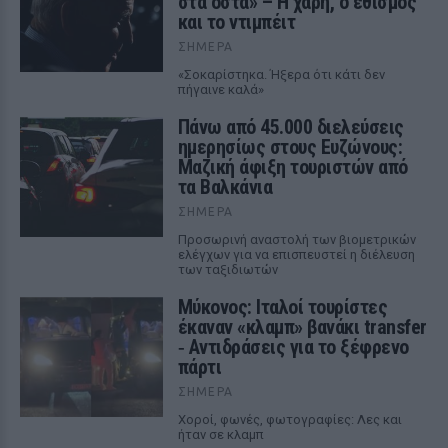
στα οστά» – Η χάρη, ο εθισμός
και το ντιμπέιτ
ΣΉΜΕΡΑ
«Σοκαρίστηκα. Ήξερα ότι κάτι δεν
πήγαινε καλά»
Πάνω από 45.000 διελεύσεις
ημερησίως στους Ευζώνους:
Μαζική άφιξη τουριστών από
τα Βαλκάνια
ΣΉΜΕΡΑ
Προσωρινή αναστολή των βιομετρικών
ελέγχων για να επισπευστεί η διέλευση
των ταξιδιωτών
Μύκονος: Ιταλοί τουρίστες
έκαναν «κλαμπ» βανάκι transfer
‑ Αντιδράσεις για το ξέφρενο
πάρτι
ΣΉΜΕΡΑ
Χοροί, φωνές, φωτογραφίες: Λες και
ήταν σε κλαμπ