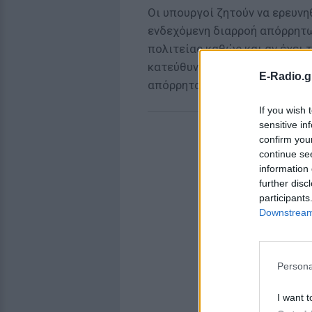
Οι υπουργοί ζητούν να ερευνη
ενδεχόμενη διαρροή απόρρητ
πολιτείας καθώς και αν έχει 
κατεύθυνση δηλαδή, να ερευν
E-Radio.g
απόρρητα έγγραφα και εκείνω
If you wish 
sensitive in
confirm you
continue se
information 
further disc
participants
Downstream 
Persona
I want t