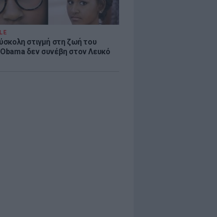
LE
δύσκολη στιγμή στη ζωή του
 Obama δεν συνέβη στον Λευκό