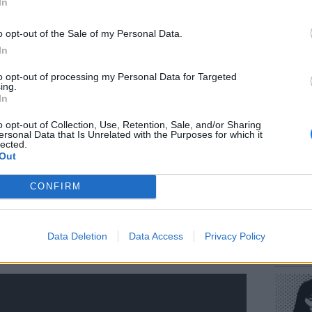
In
o opt-out of the Sale of my Personal Data.
In
to opt-out of processing my Personal Data for Targeted
ΕΥ ΖΗΝ
ing.
Πώς να
In
στους 
o opt-out of Collection, Use, Retention, Sale, and/or Sharing
υο υπουργοί δεν μίλησαν με την εισαγγελέα
ersonal Data that Is Unrelated with the Purposes for which it
lected.
γγελιών Πανούση καθώς διέπονται από το
Out
υνας.
CONFIRM
φορά στον πρώην υπουργό αποτελεί,
οσωπική απόφαση του Αλέξη Τσίπρα, ώστε
POP CU
για όσους «μοιράζουν απόρρητα έγγραφα,
Data Deletion
Data Access
Privacy Policy
Η κωμω
νεοπλο
λλάδια».