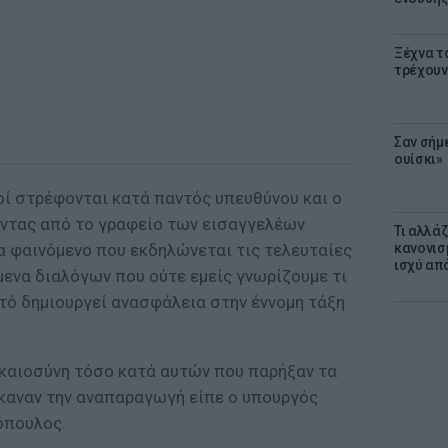
Ξέχνα τ
τρέχουν
Σαν σήμ
ουίσκι»
οί στρέφονται κατά παντός υπευθύνου και ο
ντας από το γραφείο των εισαγγελέων
Τι αλλά
α φαινόμενο που εκδηλώνεται τις τελευταίες
κανονισ
ισχύ απ
μενα διαλόγων που ούτε εμείς γνωρίζουμε τι
αυτό δημιουργεί ανασφάλεια στην έννομη τάξη
ικαιοσύνη τόσο κατά αυτών που παρήξαν τα
καναν την αναπαραγωγή είπε ο υπουργός
όπουλος.