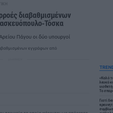
ΤΙΚΗ
αρροές διαβαθμισμένων 
ρασκευόπουλο‑Τόσκα
 Αρείου Πάγου οι δύο υπουργοί
ΔΙΑΦΗΜΙΣΗ
TREN
«Καλό τα
λευκό κ
υιοθετή
Το σπαρ
Γιατί δε
ερευνητ
συμβίωσ