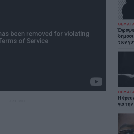
ΘΕΜΑΤ
Έγραψε 
δημοσι
των γυ
ΘΕΜΑΤ
Η έρευ
ΔΙΑΦΗΜΙΣΗ
για τη