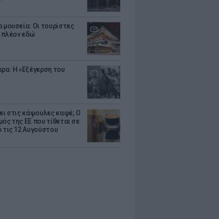
α μουσεία: Οι τουρίστες
 πλέον εδώ
ερα: Η «Εξέγερση του
ζει στις κάψουλες καφέ; Ο
μός της ΕΕ που τίθεται σε
ό τις 12 Αυγούστου