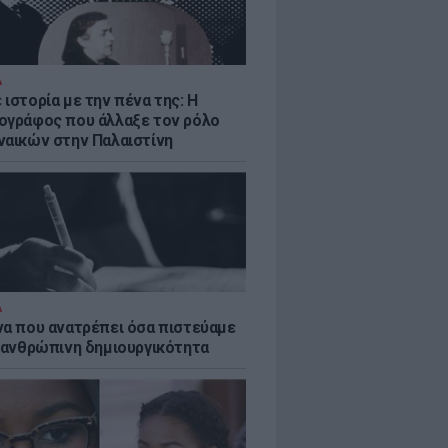
Α
ιστορία με την πένα της: Η
ογράφος που άλλαξε τον ρόλο
ναικών στην Παλαιστίνη
Α
να που ανατρέπει όσα πιστεύαμε
ν ανθρώπινη δημιουργικότητα