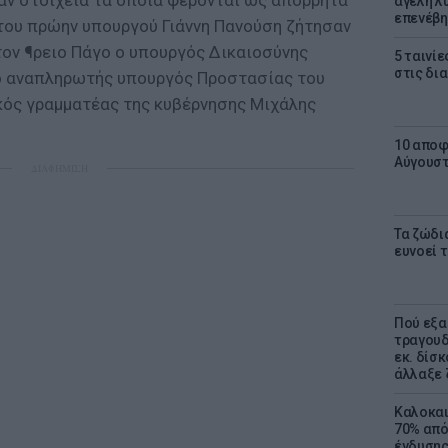
αν στοιχεία τα οποία φέρονται ως απόρρητα
αγέλη λύ
επενέβη
 του πρώην υπουργού Γιάννη Πανούση ζήτησαν
ον ¶ρειο Πάγο ο υπουργός Δικαιοσύνης
5 ταινίε
στις δι
ο αναπληρωτής υπουργός Προστασίας του
ικός γραμματέας της κυβέρνησης Μιχάλης
10 αποφ
Αύγουσ
ΔΙΑΦΗΜΙΣΗ
Τα ζώδια
ευνοεί 
Πού εξα
τραγουδ
εκ. δίσ
άλλαξε 
Καλοκαι
70% από
ένδυσης