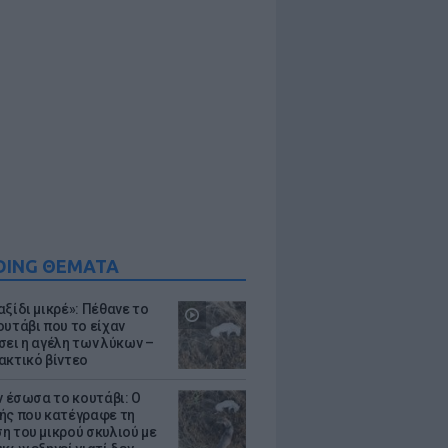
DING ΘΕΜΑΤΑ
ξίδι μικρέ»: Πέθανε το
ουτάβι που το είχαν
σει η αγέλη των λύκων –
ακτικό βίντεο
ν έσωσα το κουτάβι: Ο
ής που κατέγραφε τη
η του μικρού σκυλιού με