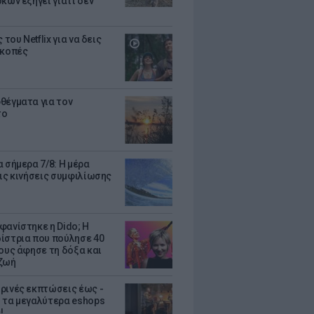
κων εξηγεί γιατί δεν
ς του Netflix για να δεις
ακοπές
θέγματα για τον
το
 σήμερα 7/8: Η μέρα
τις κινήσεις συμφιλίωσης
φανίστηκε η Dido; Η
ίστρια που πούλησε 40
κους άφησε τη δόξα και
ζωή
ρινές εκπτώσεις έως -
 τα μεγαλύτερα eshops
!