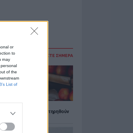
sonal or
ection to
ΔΙΑΒΑΣΤΕ ΣΗΜΕΡΑ
ou may
 personal
out of the
 downstream
B’s List of
τα που μπορουν να διατηρηθούν
ψυγείου το καλοκαίρι