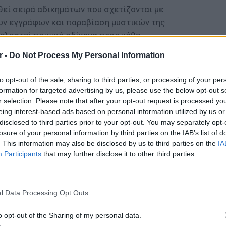
θεί σειρά αδικημάτων που σχετίζονται με
ων εγγράφων και παραβίαση μυστικών της
τελεστεί ποινικό αδίκημα προς κάθε
ηθούν οι ευθύνες και εκείνων που προωθούν
r -
Do Not Process My Personal Information
ν που τα δημοσιεύουν.
to opt-out of the sale, sharing to third parties, or processing of your per
ΔΙΑΦΗΜΙΣΗ
formation for targeted advertising by us, please use the below opt-out s
r selection. Please note that after your opt-out request is processed y
eing interest-based ads based on personal information utilized by us or
disclosed to third parties prior to your opt-out. You may separately opt-
losure of your personal information by third parties on the IAB’s list of
. This information may also be disclosed by us to third parties on the
IA
Participants
that may further disclose it to other third parties.
ΕΥ ΖΗΝ
6 φρού
l Data Processing Opt Outs
εκτός 
o opt-out of the Sharing of my personal data.