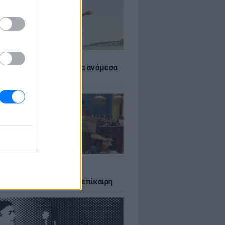
 αποφύγεις το σύγκαμα ανάμεσα
μηρούς
LTURE
δία που σατίρισε τον
υτισμό και παραμένει επίκαιρη