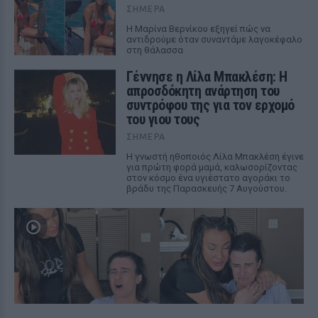
ΣΉΜΕΡΑ
Η Μαρίνα Βερνίκου εξηγεί πώς να
αντιδρούμε όταν συναντάμε λαγοκέφαλο
στη θάλασσα
Γέννησε η Λίλα Μπακλέση: Η
απροσδόκητη ανάρτηση του
συντρόφου της για τον ερχομό
του γιου τους
ΣΉΜΕΡΑ
Η γνωστή ηθοποιός Λίλα Μπακλέση έγινε
για πρώτη φορά μαμά, καλωσορίζοντας
στον κόσμο ένα υγιέστατο αγοράκι το
βράδυ της Παρασκευής 7 Αυγούστου.