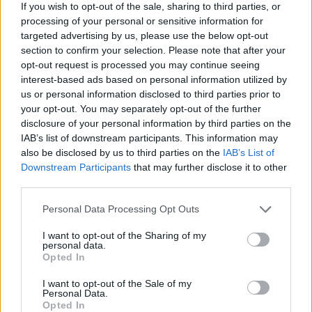
If you wish to opt-out of the sale, sharing to third parties, or
processing of your personal or sensitive information for
targeted advertising by us, please use the below opt-out
section to confirm your selection. Please note that after your
opt-out request is processed you may continue seeing
ΔΕΙΤΕ ΕΠΙΣΗΣ
interest-based ads based on personal information utilized by
us or personal information disclosed to third parties prior to
ΣΤΗΝ ΙΔΙΑ ΚΑΤΗΓΟΡΙΑ
your opt-out. You may separately opt-out of the further
disclosure of your personal information by third parties on the
IAB’s list of downstream participants. This information may
Διακοπές στη Μύκονο για τη
Βάλια Χατζηθεοδώρου ‑ οι
also be disclosed by us to third parties on the
IAB’s List of
φωτογραφίες με μαγιό στην
Downstream Participants
that may further disclose it to other
παραλία
third parties.
ΣΉΜΕΡΑ
Personal Data Processing Opt Outs
Μέσα από ανάρτηση στο Instagram
μοιράστηκε στιγμές από τις
I want to opt-out of the Sharing of my
καλοκαιρινές της διακοπές στο νησί των
personal data.
ανέμων
Opted In
H Ιωάννα Σιαμπάνη ανέβασε
I want to opt-out of the Sale of my
φωτογραφίες με τους γιους
Personal Data.
της – Η στιγμή του θηλασμού
Opted In