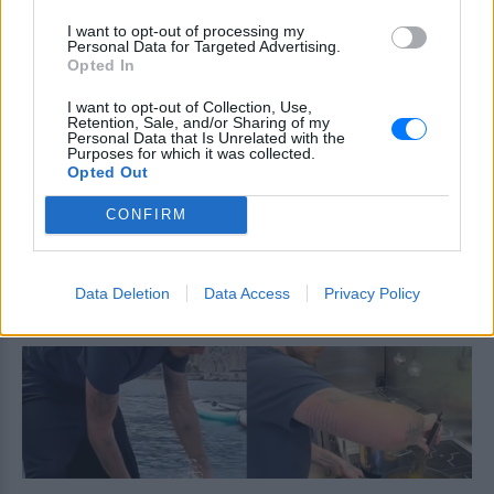
και οι μέρες χωρίς πρόγραμμα
I want to opt-out of processing my
ΣΉΜΕΡΑ
Personal Data for Targeted Advertising.
Opted In
Η πρώην παίκτρια του «My Style Rocks»
και ο Τζίμης Σταθοκωστόπουλος
απέκτησαν πρόσφατα το δεύτερο παιδί
I want to opt-out of Collection, Use,
τους
Retention, Sale, and/or Sharing of my
Personal Data that Is Unrelated with the
Purposes for which it was collected.
Στέφανος Τσιτσιπάς: Αγκαλιά
Opted Out
με τη σύντροφό του στην
Ελβετία και κοινή βραδινή
CONFIRM
έξοδος για δείπνο
ΣΉΜΕΡΑ
Ο Έλληνας τενίστας βρίσκεται σε σχέση
Data Deletion
Data Access
Privacy Policy
με την εικαστικό καταγωγής Σικάγο,
Κρίστεν Τομς