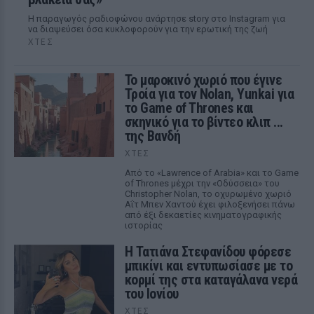
Η παραγωγός ραδιοφώνου ανάρτησε story στο Instagram για
να διαψεύσει όσα κυκλοφορούν για την ερωτική της ζωή
ΧΤΕΣ
Το μαροκινό χωριό που έγινε
Τροία για τον Nolan, Yunkai για
το Game of Thrones και
σκηνικό για το βίντεο κλιπ ...
της Βανδή
ΧΤΕΣ
Από το «Lawrence of Arabia» και το Game
of Thrones μέχρι την «Οδύσσεια» του
Christopher Nolan, το οχυρωμένο χωριό
Αΐτ Μπεν Χαντού έχει φιλοξενήσει πάνω
από έξι δεκαετίες κινηματογραφικής
ιστορίας
Η Τατιάνα Στεφανίδου φόρεσε
μπικίνι και εντυπωσίασε με το
κορμί της στα καταγάλανα νερά
του Ιονίου
ΧΤΕΣ