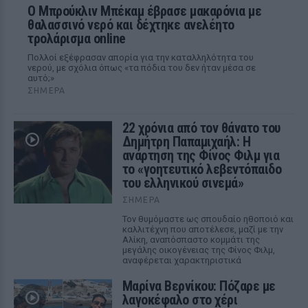
Ο Μπρούκλιν Μπέκαμ έβρασε μακαρόνια με
θαλασσινό νερό και δέχτηκε ανελέητο
τρολάρισμα online
Πολλοί εξέφρασαν απορία για την καταλληλότητα του
νερού, με σχόλια όπως «τα πόδια του δεν ήταν μέσα σε
αυτό;»
ΣΉΜΕΡΑ
22 χρόνια από τον θάνατο του
Δημήτρη Παπαμιχαήλ: Η
ανάρτηση της Φίνος Φιλμ για
το «γοητευτικό λεβεντόπαιδο
του ελληνικού σινεμά»
ΣΉΜΕΡΑ
Τον θυμόμαστε ως σπουδαίο ηθοποιό και
καλλιτέχνη που αποτέλεσε, μαζί με την
Αλίκη, αναπόσπαστο κομμάτι της
μεγάλης οικογένειας της Φίνος Φιλμ,
αναφέρεται χαρακτηριστικά
Μαρίνα Βερνίκου: Πόζαρε με
λαγοκέφαλο στο χέρι