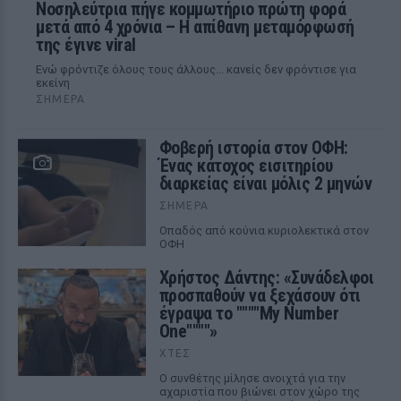
Νοσηλεύτρια πήγε κομμωτήριο πρώτη φορά
μετά από 4 χρόνια – Η απίθανη μεταμόρφωσή
της έγινε viral
Ενώ φρόντιζε όλους τους άλλους... κανείς δεν φρόντισε για
εκείνη
ΣΉΜΕΡΑ
Φοβερή ιστορία στον ΟΦΗ:
Ένας κάτοχος εισιτηρίου
διαρκείας είναι μόλις 2 μηνών
ΣΉΜΕΡΑ
Οπαδός από κούνια κυριολεκτικά στον
ΟΦΗ
Χρήστος Δάντης: «Συνάδελφοι
προσπαθούν να ξεχάσουν ότι
έγραψα το """"My Number
One""""»
ΧΤΕΣ
Ο συνθέτης μίλησε ανοιχτά για την
αχαριστία που βιώνει στον χώρο της