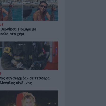
LE
 Βερνίκου: Πόζαρε με
φαλο στο χέρι
Σ
νος συναγερμός» σε τέσσερα
- Μεγάλος κίνδυνος