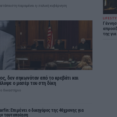
ετάπειστη παραμένει η ιταλική κυβέρνηση
LIFESTY
Γέννησ
απροσδ
της για
ς, δεν σηκωνόταν από το κρεβάτι και
άλυψε ο μασέρ του στη δίκη
ο δικαστήριο
arfin: Επιμένει ο δικηγόρος της 46χρονης για
ην ταυτοποίηση