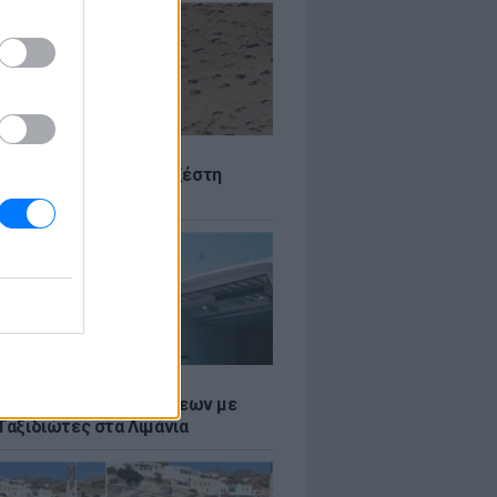
Σ
 Πού θα «χτυπήσει» η ζέστη
Σ
τος: Ρεκόρ Αναχωρήσεων με
Ταξιδιώτες στα Λιμάνια