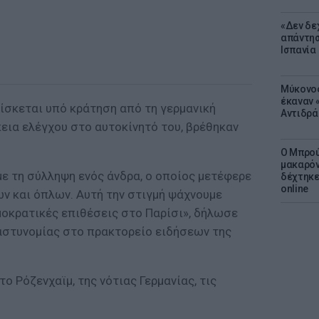
«Δεν δε
απάντησ
Ισπανία
Μύκονος
έκαναν «
ίσκεται υπό κράτηση από τη γερμανική
Αντιδρά
κεια ελέγχου στο αυτοκίνητό του, βρέθηκαν
Ο Μπρού
μακαρόν
 τη σύλληψη ενός άνδρα, ο οποίος μετέφερε
δέχτηκε
online
ν και όπλων. Αυτή την στιγμή ψάχνουμε
μοκρατικές επιθέσεις στο Παρίσι», δήλωσε
αστυνομίας στο πρακτορείο ειδήσεων της
 Ρόζενχαϊμ, της νότιας Γερμανίας, τις