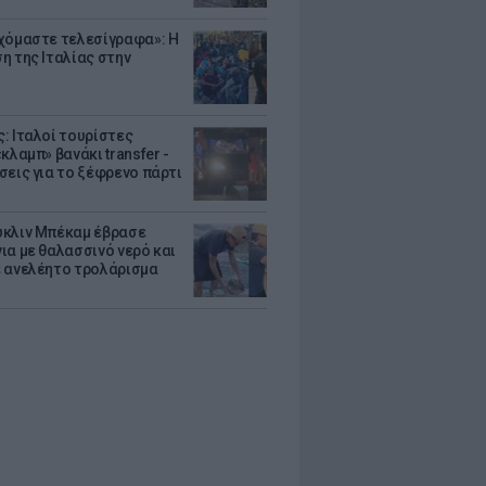
χόμαστε τελεσίγραφα»: Η
η της Ιταλίας στην
: Ιταλοί τουρίστες
κλαμπ» βανάκι transfer -
σεις για το ξέφρενο πάρτι
κλιν Μπέκαμ έβρασε
ια με θαλασσινό νερό και
 ανελέητο τρολάρισμα