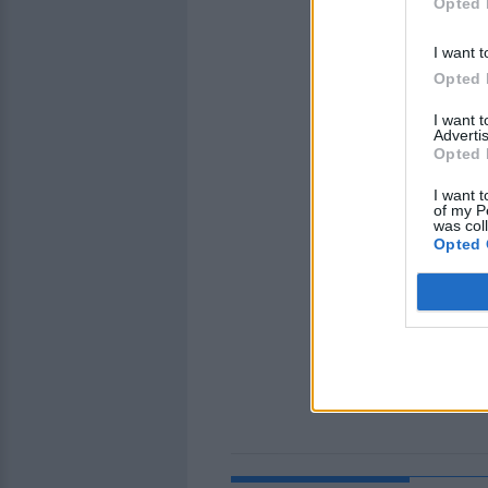
Opted 
I want t
Opted 
I want 
Advertis
Opted 
I want t
of my P
was col
Opted 