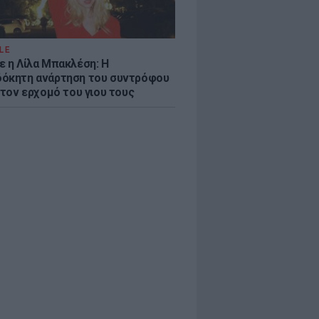
LE
ε η Λίλα Μπακλέση: Η
όκητη ανάρτηση του συντρόφου
 τον ερχομό του γιου τους