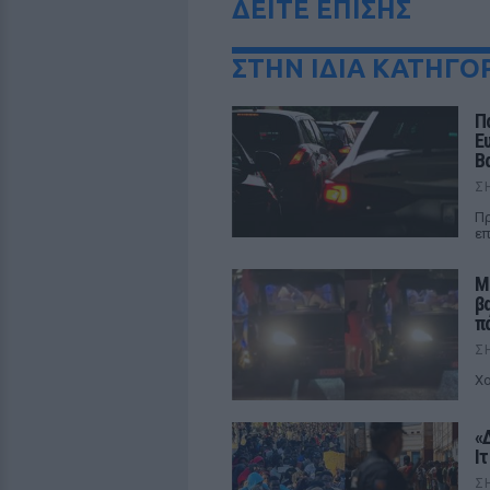
ΔΕΙΤΕ ΕΠΙΣΗΣ
ΣΤΗΝ ΙΔΙΑ ΚΑΤΗΓΟ
Π
Ε
Β
Σ
Πρ
επ
Μ
β
π
Σ
Χο
«
Ι
Σ