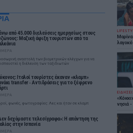
ΡΙΑ
LIFESTY
άνω από 45.000 διελεύσεις ημερησίως στους
Μαρίνα
υζώνους: Μαζική άφιξη τουριστών από τα
λαγοκέ
αλκάνια
ΉΜΕΡΑ
οσωρινή αναστολή των βιομετρικών ελέγχων για να
ισπευστεί η διέλευση των ταξιδιωτών
ύκονος: Ιταλοί τουρίστες έκαναν «κλαμπ»
ανάκι transfer ‑ Αντιδράσεις για το ξέφρενο
άρτι
ΕΙΔΗΣΕΙ
ΉΜΕΡΑ
«Κόκκι
ροί, φωνές, φωτογραφίες: Λες και ήταν σε κλαμπ
νησιά 
Δεν δεχόμαστε τελεσίγραφα»: Η απάντηση της
ταλίας στην Ισπανία
ΉΜΕΡΑ