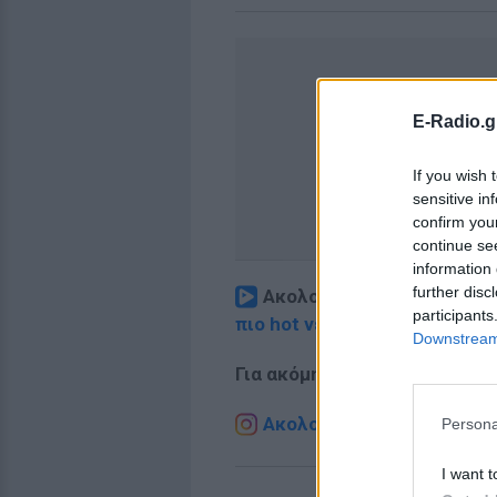
E-Radio.g
If you wish 
sensitive in
confirm you
continue se
information 
further disc
Ακολουθήστε το E-Radio.
participants
πιο hot νέα
.
Downstream 
Για ακόμη περισσότερα
νέα
,
Ακολουθήστε το E-Radio.g
Persona
I want t