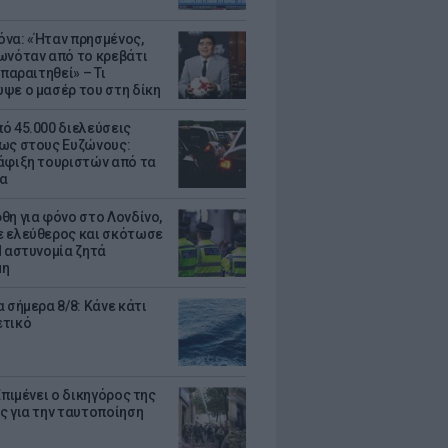
να: «Ήταν πρησμένος,
ωνόταν από το κρεβάτι
 παραιτηθεί» – Τι
ψε ο μασέρ του στη δίκη
ό 45.000 διελεύσεις
ως στους Ευζώνους:
άφιξη τουριστών από τα
α
θη για φόνο στο Λονδίνο,
 ελεύθερος και σκότωσε
Η αστυνομία ζητά
μη
 σήμερα 8/8: Κάνε κάτι
ετικό
Επιμένει ο δικηγόρος της
ς για την ταυτοποίηση