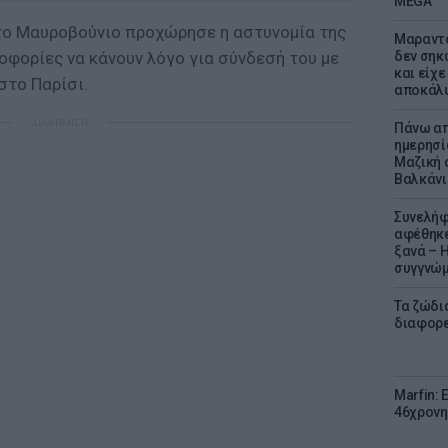
MEGA
το Μαυροβούνιο προχώρησε η αστυνομία της
Μαραντό
οφορίες να κάνουν λόγο για σύνδεσή του με
δεν σηκ
και είχε
στο Παρίσι.
αποκάλυ
ΔΙΑΦΗΜΙΣΗ
Πάνω απ
ημερησί
Μαζική 
Βαλκάνι
Συνελήφ
αφέθηκε
ξανά – 
συγγνώ
Τα ζώδια
διαφορ
Marfin: 
46χρονη