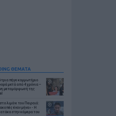
DING ΘΕΜΑΤΑ
τρια πήγε κομμωτήριο
ορά μετά από 4 χρόνια –
νη μεταμόρφωσή της
al
στο λιμάνι του Πειραιά:
ακοπές έναν μήνα» - Η
 ατάκα στην κάμερα του