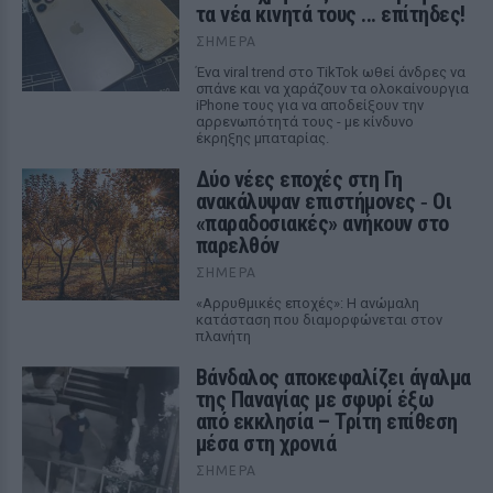
τα νέα κινητά τους ... επίτηδες!
ΣΉΜΕΡΑ
Ένα viral trend στο TikTok ωθεί άνδρες να
σπάνε και να χαράζουν τα ολοκαίνουργια
iPhone τους για να αποδείξουν την
αρρενωπότητά τους - με κίνδυνο
έκρηξης μπαταρίας.
Δύο νέες εποχές στη Γη
ανακάλυψαν επιστήμονες ‑ Oι
«παραδοσιακές» ανήκουν στο
παρελθόν
ΣΉΜΕΡΑ
«Αρρυθμικές εποχές»: Η ανώμαλη
κατάσταση που διαμορφώνεται στον
πλανήτη
Βάνδαλος αποκεφαλίζει άγαλμα
της Παναγίας με σφυρί έξω
από εκκλησία – Τρίτη επίθεση
μέσα στη χρονιά
ΣΉΜΕΡΑ