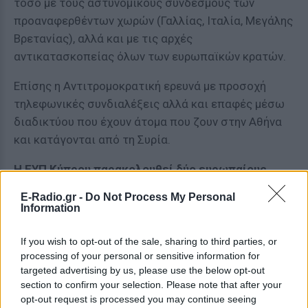
τόσο με τους αστυνομικούς συνδέσμους των
προαναφερθέντων χωρών (Γαλλίας, Ιταλία, Μεγάλης
Βρετανίας), αλλά και με τις αρχές
αντικατασκοπείας όλων των ευρωπαϊκών κρατών.
Επίσης η Αντιτρομοκρατική ερευνά με προσοχή
τηλεφωνικές συνδιαλέξεις αλλά και επαφές μέσω
διαδικτύου που έχουν άτομα που ζουν στην Αθήνα
και κατάγονται από τη Συρία.
Η ΕΥΠ Κύπρου παρακολουθεί δύο ευρωπαίους
υπόπτους
E-Radio.gr -
Do Not Process My Personal
Information
Δύο υπόπτους, ευρωπαίους υπηκόους που
θεωρούνται ακραίοι ισλαμιστές έχει βάλει στο
If you wish to opt-out of the sale, sharing to third parties, or
στόχαστρό της η ΕΥΠ Κύπρου.
processing of your personal or sensitive information for
targeted advertising by us, please use the below opt-out
Σύμφωνα με πληροφορίες, σε σύσκεψη που έγινε το
section to confirm your selection. Please note that after your
πρωί του Σαββάτου στο αρχηγείο της κυπριακής
opt-out request is processed you may continue seeing