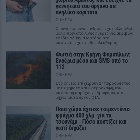
γεννητικά του όργανα σε
ανηλίκα κορίτσια
ΣΉΜΕΡΑ
Ο συγκεκριμένος άνδρας είχε συλληφθεί
μόλις πριν από λίγες ημέρες για ακριβώς
το ίδιο αδίκημα ωστόσο στη
συνέχεια είχε αφεθεί ελεύθερος
Φωτιά στην Κρήνη Φαρσάλων:
Εναέρια μέσα και SMS από το
112
ΣΉΜΕΡΑ
Στο σημείο επιχειρούν 24 πυροσβέστες
με 8 οχήματα και 3 αεροσκάφη, ενώ
συνδρομή παρέχουν υδροφόρες και
μηχανήματα έργου ΟΤΑ.
Ποια χώρα έχτισε τσιμεντένιο
φράγμα 400 χλμ. για τα
τσουνάμι ‑ Πόσο κοστίζει και
γιατί διχάζει
ΣΉΜΕΡΑ