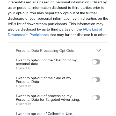
interest-based ads based on personal information utilized by
αστυνομίας, τέθηκε το θέμα για τους δύο υπόπτους
us or personal information disclosed to third parties prior to
που βρίσκονται στην Κύπρο. Οπως επισημάνθηκε,
your opt-out. You may separately opt-out of the further
επισκέπτονται σε καθημερινή βάση μουσουλμανικά
disclosure of your personal information by third parties on the
τεμένη στις ελεύθερες περιοχές ενώ μετέβησαν και
IAB’s list of downstream participants. This information may
also be disclosed by us to third parties on the
IAB’s List of
στα κατεχόμενα όπου είχαν συναντήσει με διάφορα
Downstream Participants
that may further disclose it to other
άτομα.
third parties.
Παράλληλα η κυπριακή αστυνομία παρακολουθεί και
Personal Data Processing Opt Outs
άλλους ύποπτους, κυρίως Σύρους που διαμένουν
I want to opt-out of the Sharing of my
μόνιμα στη Κύπρο. Σε αρκετές περιπτώσεις έχουν
personal data.
γίνει έρευνες σε σπίτια. Υπό παρακολούθηση
Opted In
βρίσκονται και τα μουσουλμανικά τεμένη στις
I want to opt-out of the Sale of my
ελεύθερες περιοχές ώστε να εντοπιστούν άτομα
Personal Data.
Opted In
που ενδεχομένως επιχειρούν να στρατολογήσουν
νεαρούς μουσουλμάνους για λογαριασμό του
I want to opt-out of processing my
Personal Data for Targeted Advertising.
Ισλαμικού κράτους.
Opted In
[ΠΗΓΗ]
I want to opt-out of Collection, Use,