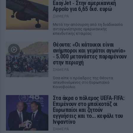
EasyJet ‑ Στην αμερικανική
Appolo για 6,65 δισ. ευρώ
ΣΉΜΕΡΑ
Μετά την απόσυρση από τη διαδικασία
ανταγωνίστριας αμερικανικής
επενδυτικής εταιρίας
Θέουτα: «Οι κάτοικοι είναι
ανήμποροι και γεμάτοι αγωνία»
‑ 5.000 μετανάστες παραμένουν
στην περιοχή
ΣΉΜΕΡΑ
Όσα είπε ο πρόεδρος της Θέουτα
απευθυνόμενος στο Ευρωπαϊκό
Κοινοβούλιο
Στα άκρα ο πόλεμος UEFA‑FIFA:
Επιμένουν στο μποϊκοτάζ οι
Ευρωπαίοι και ζητούν
εγγυήσεις και το... κεφάλι του
Ινφαντίνο
ΣΉΜΕΡΑ