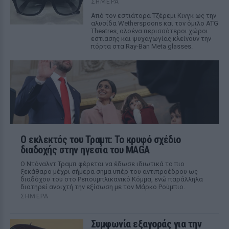
ΣΉΜΕΡΑ
Από τον εστιάτορα Τζέρεμι Κινγκ ως την
αλυσίδα Wetherspoons και τον όμιλο ATG
Theatres, ολοένα περισσότεροι χώροι
εστίασης και ψυχαγωγίας κλείνουν την
πόρτα στα Ray-Ban Meta glasses.
Ο εκλεκτός του Τραμπ: Το κρυφό σχέδιο
διαδοχής στην ηγεσία του MAGA
Ο Ντόναλντ Τραμπ φέρεται να έδωσε ιδιωτικά το πιο
ξεκάθαρο μέχρι σήμερα σήμα υπέρ του αντιπροέδρου ως
διαδόχου του στο Ρεπουμπλικανικό Κόμμα, ενώ παράλληλα
διατηρεί ανοιχτή την εξίσωση με τον Μάρκο Ρούμπιο.
ΣΉΜΕΡΑ
Συμφωνία εξαγοράς για την