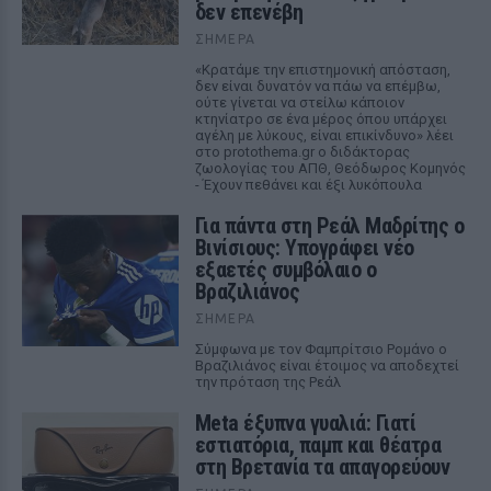
δεν επενέβη
ΣΉΜΕΡΑ
«Κρατάμε την επιστημονική απόσταση,
δεν είναι δυνατόν να πάω να επέμβω,
ούτε γίνεται να στείλω κάποιον
κτηνίατρο σε ένα μέρος όπου υπάρχει
αγέλη με λύκους, είναι επικίνδυνο» λέει
στο protothema.gr ο διδάκτορας
ζωολογίας του ΑΠΘ, Θεόδωρος Κομηνός
- Έχουν πεθάνει και έξι λυκόπουλα
Για πάντα στη Ρεάλ Μαδρίτης ο
Βινίσιους: Υπογράφει νέο
εξαετές συμβόλαιο ο
Βραζιλιάνος
ΣΉΜΕΡΑ
Σύμφωνα με τον Φαμπρίτσιο Ρομάνο ο
Βραζιλιάνος είναι έτοιμος να αποδεχτεί
την πρόταση της Ρεάλ
Meta έξυπνα γυαλιά: Γιατί
εστιατόρια, παμπ και θέατρα
στη Βρετανία τα απαγορεύουν