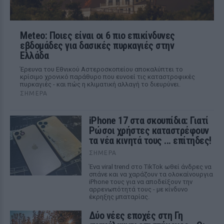
Meteo: Ποιες είναι οι 6 πιο επικίνδυνες
εβδομάδες για δασικές πυρκαγιές στην
Ελλάδα
Έρευνα του Εθνικού Αστεροσκοπείου αποκαλύπτει το
κρίσιμο χρονικό παράθυρο που ευνοεί τις καταστροφικές
πυρκαγιές - και πώς η κλιματική αλλαγή το διευρύνει.
ΣΉΜΕΡΑ
iPhone 17 στα σκουπίδια: Γιατί
Ρώσοι χρήστες καταστρέφουν
τα νέα κινητά τους ... επίτηδες!
ΣΉΜΕΡΑ
Ένα viral trend στο TikTok ωθεί άνδρες να
σπάνε και να χαράζουν τα ολοκαίνουργια
iPhone τους για να αποδείξουν την
αρρενωπότητά τους - με κίνδυνο
έκρηξης μπαταρίας.
Δύο νέες εποχές στη Γη