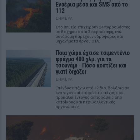
Εναέρια μέσα και SMS από το
112
ΣΉΜΕΡΑ
Στο σημείο επιχειρούν 24 πυροσβέστες
με 8 οχήματα και 3 αεροσκάφη, ενώ
συνδρομή παρέχουν υδροφόρες και
μηχανήματα έργου ΟΤΑ.
Ποια χώρα έχτισε τσιμεντένιο
φράγμα 400 χλμ. για τα
τσουνάμι ‑ Πόσο κοστίζει και
γιατί διχάζει
ΣΉΜΕΡΑ
Επένδυσε πάνω από 12 δισ. δολάρια σε
ένα γιγαντιαίο παράκτιο τείχος που
προκαλεί έντονες αντιδράσεις από
κατοίκους και περιβαλλοντικές
οργανώσεις