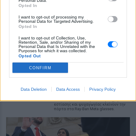
Personal Data.
Opted In
Για πάντα στη Ρεάλ Μαδρίτης ο
Βινίσιους: Υπογράφει νέο
I want to opt-out of processing my
εξαετές συμβόλαιο ο
Personal Data for Targeted Advertising.
Βραζιλιάνος
Opted In
ΣΉΜΕΡΑ
I want to opt-out of Collection, Use,
Retention, Sale, and/or Sharing of my
Σύμφωνα με τον Φαμπρίτσιο Ρομάνο ο
Personal Data that Is Unrelated with the
Βραζιλιάνος είναι έτοιμος να αποδεχτεί
Purposes for which it was collected.
την πρόταση της Ρεάλ
Opted Out
Meta έξυπνα γυαλιά: Γιατί
εστιατόρια, παμπ και θέατρα
CONFIRM
στη Βρετανία τα απαγορεύουν
ΣΉΜΕΡΑ
Data Deletion
Data Access
Privacy Policy
Από τον εστιάτορα Τζέρεμι Κινγκ ως την
αλυσίδα Wetherspoons και τον όμιλο ATG
Theatres, ολοένα περισσότεροι χώροι
εστίασης και ψυχαγωγίας κλείνουν την
πόρτα στα Ray-Ban Meta glasses.