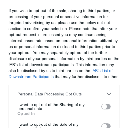
If you wish to opt-out of the sale, sharing to third parties, or
processing of your personal or sensitive information for
targeted advertising by us, please use the below opt-out
ΔΕΙΤΕ ΕΠΙΣΗΣ
section to confirm your selection. Please note that after your
opt-out request is processed you may continue seeing
interest-based ads based on personal information utilized by
ΣΤΗΝ ΙΔΙΑ ΚΑΤΗΓΟΡΙΑ
us or personal information disclosed to third parties prior to
your opt-out. You may separately opt-out of the further
Γιατί δεν έσωσα το κουτάβι: Ο
disclosure of your personal information by third parties on the
ερευνητής που κατέγραφε τη
IAB’s list of downstream participants. This information may
συμβίωση του μικρού σκυλιού
also be disclosed by us to third parties on the
IAB’s List of
με αγέλη λύκων εξηγεί γιατί
Downstream Participants
that may further disclose it to other
δεν επενέβη
third parties.
ΣΉΜΕΡΑ
Personal Data Processing Opt Outs
«Κρατάμε την επιστημονική απόσταση,
δεν είναι δυνατόν να πάω να επέμβω,
ούτε γίνεται να στείλω κάποιον
I want to opt-out of the Sharing of my
κτηνίατρο σε ένα μέρος όπου υπάρχει
personal data.
αγέλη με λύκους, είναι επικίνδυνο» λέει
Opted In
στο protothema.gr ο διδάκτορας
ζωολογίας του ΑΠΘ, Θεόδωρος Κομηνός
I want to opt-out of the Sale of my
- Έχουν πεθάνει και έξι λυκόπουλα