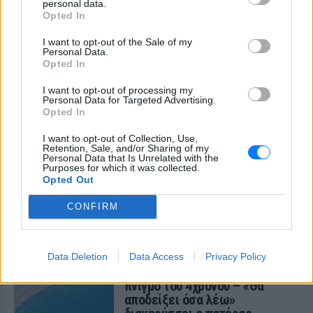
personal data.
Opted In
I want to opt-out of the Sale of my
Personal Data.
Opted In
I want to opt-out of processing my
Personal Data for Targeted Advertising.
Opted In
I want to opt-out of Collection, Use,
Retention, Sale, and/or Sharing of my
Personal Data that Is Unrelated with the
Purposes for which it was collected.
Opted Out
ΔΕΙΤΕ ΕΠΙΣΗΣ
CONFIRM
ΣΤΗΝ ΙΔΙΑ ΚΑΤΗΓΟΡΙΑ
Data Deletion
Data Access
Privacy Policy
Πάρος: Το βίντεο‑κλειδί για τον
πνιγμό του 4χρονου – «Θα
αποδείξει όσα λέω»