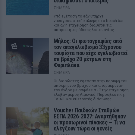
διακηρύσσει ο πατέρας
ΣΉΜΕΡΑ
Υπό εξέταση το εάν υπήρχε
ναυαγοσωστική κάλυψη στο beach bar
και αν η επιχείρηση διαθέτει τις
απαραίτητες άδειες λειτουργίας
Μήλος: Οι φωτογραφίες από
τον απεγκλωβισμό 33χρονου
τουρίστα που είχε εγκλωβιστεί
σε βράχο 20 μέτρων στη
Φυριπλάκα
ΣΉΜΕΡΑ
Οι διασώστες έφτασαν στην κορυφή του
απόκρημνου βράχου και απομάκρυναν
τον άνδρα με ασφάλεια - Στην επιχείρηση
έλαβαν μέρος Λιμενικό, Πυροσβεστική,
ΕΛ.ΑΣ. και εθελοντές διάσωσης
Voucher Παιδικών Σταθμών
ΕΣΠΑ 2026‑2027: Αναρτήθηκαν
οι προσωρινοί πίνακες – Τι να
ελέγξουν τώρα οι γονείς