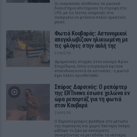
Οι ουκρανικές επιθέσεις σε ρωσικά
διυλιστήρια επιτάχυναν τη στροφή στο
LPG, με τις λίστες αναμονής στα
συνεργεία να φτάνουν πλέον αρκετούς
μήνες.
Φωτιά Κουβαράς: Αστυνομικοί
απεγκλωβίζουν ηλικιωμένη με
τις φλόγες στην αυλή της
ΣΉΜΕΡΑ
Δραματικές στιγμές στον οικισμό Αγίου
Σπυρίδωνα, όπου η πυρκαγιά έφτασε
επικίνδυνα κοντά σε κατοικίες - η φωτιά
έχει πλέον οριοθετηθεί.
Σπύρος Δαρσινός: Ο ρεπόρτερ
της ERTnews έσωσε χελώνα εν
ώρα ρεπορτάζ για τη φωτιά
στον Κουβαρά
ΣΉΜΕΡΑ
Ο δημοσιογράφος βρέθηκε στο μέτωπο
της πυρκαγιάς και χωρίς δεύτερη σκέψη
μάζεψε το ζώο με εγκαύματα,
συνεχίζοντας να μεταδίδει τα νεότερα.