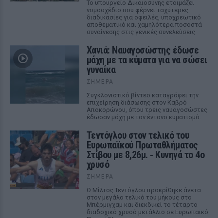
Το υπουργείο Δικαιοσύνης ετοιμάζει
νομοσχέδιο που φέρνει ταχύτερες
διαδικασίες για οφειλές, υποχρεωτικό
αποθεματικό και χαμηλότερα ποσοστά
συναίνεσης στις γενικές συνελεύσεις
Χανιά: Ναυαγοσώστης έδωσε
μάχη με τα κύματα για να σώσει
γυναίκα
ΣΉΜΕΡΑ
Συγκλονιστικό βίντεο καταγράφει την
επιχείρηση διάσωσης στον Καβρό
Αποκορώνου, όπου τρεις ναυαγοσώστες
έδωσαν μάχη με τον έντονο κυματισμό.
Τεντόγλου στον τελικό του
Ευρωπαϊκού Πρωταθλήματος
Στίβου με 8,26μ. ‑ Κυνηγά το 4ο
χρυσό
ΣΉΜΕΡΑ
Ο Μίλτος Τεντόγλου προκρίθηκε άνετα
στον μεγάλο τελικό του μήκους στο
Μπέρμιγχαμ και διεκδικεί το τέταρτο
διαδοχικό χρυσό μετάλλιο σε Ευρωπαϊκό