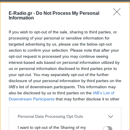
E-Radio.gr -
Do Not Process My Personal
Information
Ακολουθήστε το E-Radio.gr στο
Google News
και μάθετε πρώτοι
τα πιο hot νέα
.
If you wish to opt-out of the sale, sharing to third parties, or
processing of your personal or sensitive information for
Για ακόμη περισσότερα
νέα
, μπείτε στην
ροή
targeted advertising by us, please use the below opt-out
ειδήσεων
του E-Daily.gr
section to confirm your selection. Please note that after your
opt-out request is processed you may continue seeing
Ακολουθήστε το E-Radio.gr και στο Instagram
interest-based ads based on personal information utilized by
us or personal information disclosed to third parties prior to
ΔΙΑΦΗΜΙΣΗ
your opt-out. You may separately opt-out of the further
disclosure of your personal information by third parties on the
IAB’s list of downstream participants. This information may
also be disclosed by us to third parties on the
IAB’s List of
Downstream Participants
that may further disclose it to other
third parties.
Personal Data Processing Opt Outs
I want to opt-out of the Sharing of my