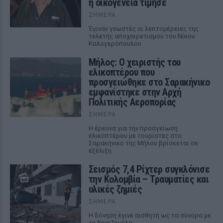
η οικογένεια τίμησε
ΣΉΜΕΡΑ
Έγιναν γνωστές οι λεπτομέρειες της
τελετής αποχαιρετισμού του Νίκου
Καλογερόπουλου
Μήλος: Ο χειριστής του
ελικοπτέρου που
προσγειώθηκε στο Σαρακήνικο
εμφανίστηκε στην Αρχή
Πολιτικής Αεροπορίας
ΣΉΜΕΡΑ
Η έρευνα για την προσγείωση
ελικοπτέρου με τουρίστες στο
Σαρακήνικο της Μήλου βρίσκεται σε
εξέλιξη
Σεισμός 7,4 Ρίχτερ συγκλόνισε
την Κολομβία – Τραυματίες και
υλικές ζημιές
ΣΉΜΕΡΑ
Η δόνηση έγινε αισθητή ως τα σύνορα με
τη Βενεζουέλα