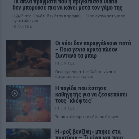
Τα απλά πράγματα που η πριγκίπισσα Diana
δεν μπορούσε πια να κάνει μετά τον γάμο της
Η ζωή στο Παλάτι δεν ήταν παραμύθι – Όσα αναγκάστηκε να
εγκαταλείψει
ΠΡΟΧΤΈΣ
Οι νέοι δεν παραγγέλνουν ποτά
– Ποια γενιά κρατά πλέον
ζωντανά τα μπαρ
ΠΡΟΧΤΈΣ
Οι επιχειρηματίες βλέπουν και τη
διαφορά στο ταμείο
Η παγίδα που έστησε
καθηγητής για να ξεσκεπάσει
τους `κλέφτες`
ΠΡΟΧΤΈΣ
Το αποτέλεσμα τον άφησε άφωνο
Η «ροζ βενζίνη» μπήκε στα
πρατήρια – Τι είναι και ποια