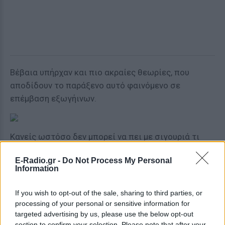
Βέβαια υπήρχαν και πιο ακραίες θεωρίες, που
αποδίδουν το παράξενο αυτό φαινόμενο σε
επέμβαση εξωγήινων.
Κανείς ωστόσο δεν μπορεί να πει με σιγουριά τι
προκάλεσε αυτήν την καμπύλη στα δέντρα στο
E-Radio.gr -
Do Not Process My Personal
μυστηριώδες δάσος, καθώς δεν υπάρχουν καθόλου
Information
μαρτυρίες. Η πιο πιθανή εκδοχή πάντως φαίνεται να
είναι η ανθρώπινη επέμβαση από αγρότες ή άλλη
If you wish to opt-out of the sale, sharing to third parties, or
ομάδα ανθρώπων. Όπως και να έχει, το αποτέλεσμα
processing of your personal or sensitive information for
είναι μοναδικό και, ειδικά όταν επικρατεί ομίχλη,
targeted advertising by us, please use the below opt-out
section to confirm your selection. Please note that after your