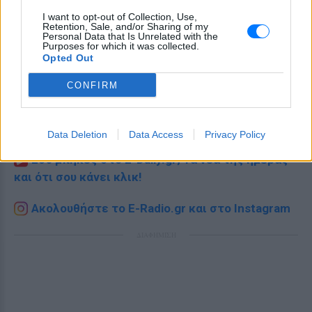
I want to opt-out of Collection, Use,
Retention, Sale, and/or Sharing of my
Personal Data that Is Unrelated with the
Purposes for which it was collected.
Opted Out
CONFIRM
Ακολουθήστε το E-Radio.gr στο
Google News
και μάθετε πρώτοι
τα πιο hot νέα
.
Data Deletion
Data Access
Privacy Policy
Εσύ μπήκες στο E-Daily.gr; Τα νέα της ημέρας
και ότι σου κάνει κλικ!
Ακολουθήστε το E-Radio.gr και στο Instagram
ΔΙΑΦΗΜΙΣΗ