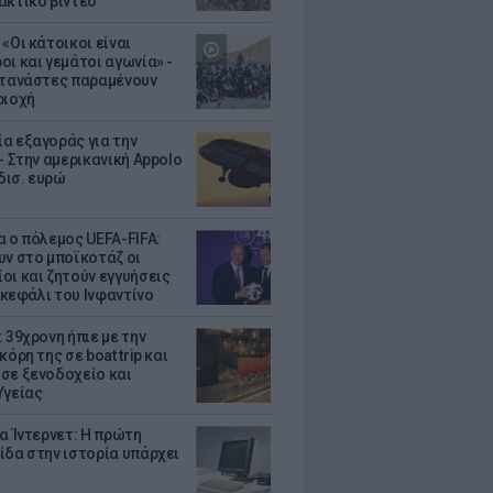
ακτικό βίντεο
«Οι κάτοικοι είναι
οι και γεμάτοι αγωνία» -
ετανάστες παραμένουν
ριοχή
α εξαγοράς για την
- Στην αμερικανική Appolo
 δισ. ευρώ
α ο πόλεμος UEFA-FIFA:
υν στο μποϊκοτάζ οι
οι και ζητούν εγγυήσεις
. κεφάλι του Ινφαντίνο
 39χρονη ήπιε με την
κόρη της σε boat trip και
σε ξενοδοχείο και
Υγείας
ια Ίντερνετ: Η πρώτη
ίδα στην ιστορία υπάρχει