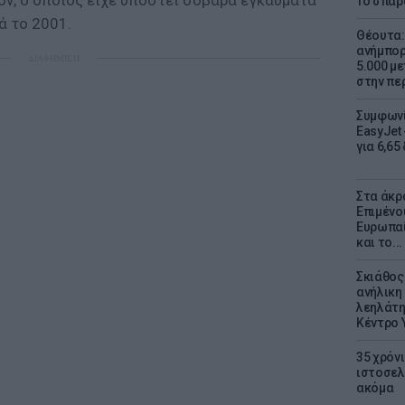
ν, ο οποίος είχε υποστεί σοβαρά εγκαύματα
Το σπαρ
ά το 2001.
Θέουτα: 
ανήμπορ
ΔΙΑΦΗΜΙΣΗ
5.000 μ
στην πε
Συμφωνί
EasyJet 
για 6,65
Στα άκρ
Επιμένο
Ευρωπαί
και το..
Σκιάθος:
ανήλικη 
λεηλάτη
Κέντρο 
35 χρόν
ιστοσελ
ακόμα