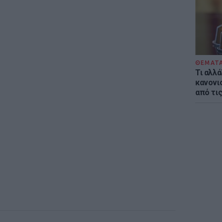
ΘΕΜΑΤ
Τι αλλά
κανονισ
από τι