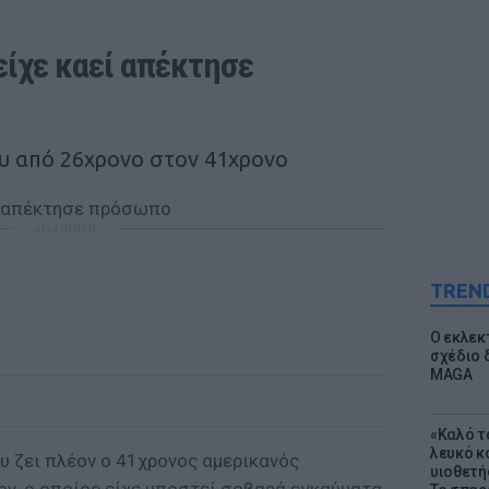
ίχε καεί απέκτησε 
 από 26χρονο στον 41χρονο
ΔΙΑΦΗΜΙΣΗ
TREN
Ο εκλεκ
σχέδιο 
MAGA
«Καλό τα
λευκό κ
 ζει πλέον ο 41χρονος αμερικανός
υιοθετή