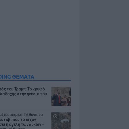
DING ΘΕΜΑΤΑ
τός του Τραμπ: Το κρυφό
διαδοχής στην ηγεσία του
ξίδι μικρέ»: Πέθανε το
ουτάβι που το είχαν
σει η αγέλη των λύκων –