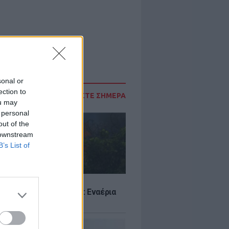
sonal or
ection to
ΔΙΑΒΑΣΤΕ ΣΗΜΕΡΑ
ou may
 personal
out of the
 downstream
B’s List of
Σ
στην Κρήνη Φαρσάλων: Εναέρια
αι SMS από το 112