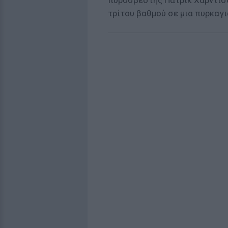
πυροσβέστης Πάτρικ Χάρντισο
τρίτου βαθμού σε μια πυρκαγι