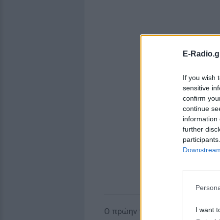
E-Radio.g
If you wish 
sensitive in
confirm you
continue se
information 
further disc
participants
Downstream 
Persona
I want t
Ο πρώην πυροσβέστης Πάτρικ 