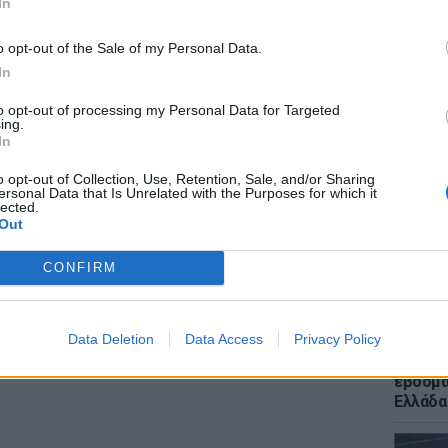
In
ευαν από αναπότρεπτη τύφλωση. Η επέμβαση
ά ανακοινώθηκε τώρα σε συνέντευξη Τύπου,
o opt-out of the Sale of my Personal Data.
α της μεταμόσχευσης ήταν αμφίβολη (50-50).
In
to opt-out of processing my Personal Data for Targeted
ΕΙΔΗΣΕΙ
ing.
Ποια χ
In
400 χλμ
ΔΙΑΦΗΜΙΣΗ
και για
o opt-out of Collection, Use, Retention, Sale, and/or Sharing
ersonal Data that Is Unrelated with the Purposes for which it
lected.
Out
CONFIRM
Data Deletion
Data Access
Privacy Policy
ΕΙΔΗΣΕΙ
Meteo: 
εβδομά
Ελλάδα