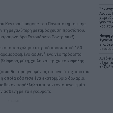
Σοκ στη
Ανδρας 
χωριού 
γεννητι
κού Κέντρου Langone του Πανεπιστημίου της
κορίτσι
ν τη μεγαλύτερη μεταμόσχευση προσώπου,
Νεαρή γ
χειρουργό δρα Εντουάρντο Ροντρίγκεζ.
έγινε vi
της, δε
ς και απασχόλησε ιατρικό προσωπικό 150
μεταμό
 παραμορφωμένο ασθενή ένα νέο πρόσωπο,
Αυτό εί
 βλέφαρα, μύτη, χείλη και τριχωτό κεφαλής.
μέχρι τ
τη ζωή 
εξασκηθεί προηγουμένως επί ένα έτος, προτού
η οποία κόστισε ένα εκατομμύριο δολάρια.
σθηκαν παράλληλα και συντονισμένα, η μία
ον ασθενή με τα εγκαύματα.
ΔΙΑΦΗΜΙΣΗ