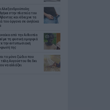
ν Αλεξανδρούπολη:
βγήκε στην πλατεία του
Αβαντας και έδειχνε τα
κά του όργανα σε ανηλίκα
α
υναίκα από την Αιθιοπία
ral με τη φυσική ομορφιά
ίτε την εντυπωσιακή
ρφωσή της
ναι το μόνο ζώδιο που
α τέλη Αυγούστου θα δει
του να αλλάζει