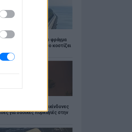
Σ
ώρα έχτισε τσιμεντένιο φράγμα
. για τα τσουνάμι - Πόσο κοστίζει
τί διχάζει
Σ
Ποιες είναι οι 6 πιο επικίνδυνες
δες για δασικές πυρκαγιές στην