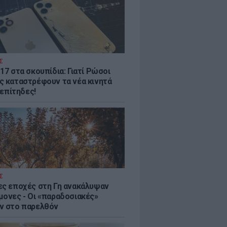
Σ
17 στα σκουπίδια: Γιατί Ρώσοι
ς καταστρέφουν τα νέα κινητά
. επίτηδες!
Σ
ες εποχές στη Γη ανακάλυψαν
μονες - Oι «παραδοσιακές»
ν στο παρελθόν