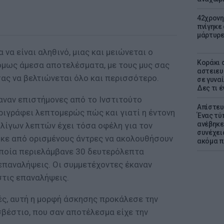
42χρονη
πνίγηκε
μάρτυρε
 να είναι αληθινό, μιας και μειώνεται ο
Kοράκι 
 όμως άμεσα αποτελέσματα, με τους μυς σας
αστειευ
σας να βελτιώνεται όλο και περισσότερο.
σε γυναί
Δες τι έ
αναν επιστήμονες από το Ινστιτούτο
Απίστευ
εριγράφει λεπτομερώς πώς και γιατί η έντονη
Ένας τύ
ανέβηκε
 λίγων λεπτών έχει τόσα οφέλη για τον
συνέχει
κε από ορισμένους άντρες να ακολουθήσουν
ακόμα π
 οποία περιελάμβανε 30 δευτερόλεπτα
 επαναλήψεις. Οι συμμετέχοντες έκαναν
στις επαναλήψεις.
ς, αυτή η μορφή άσκησης προκάλεσε την
έστιο, που σαν αποτέλεσμα είχε την