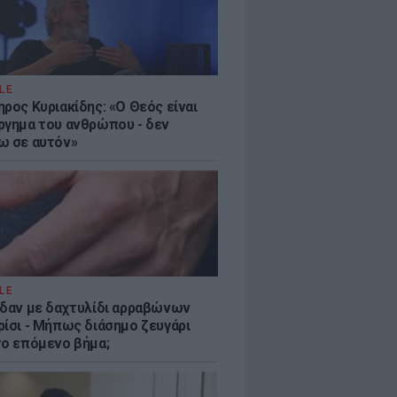
LE
ρος Κυριακίδης: «Ο Θεός είναι
ργημα του ανθρώπου - δεν
ω σε αυτόν»
LE
ίδαν με δαχτυλίδι αρραβώνων
ρίσι - Μήπως διάσημο ζευγάρι
το επόμενο βήμα;