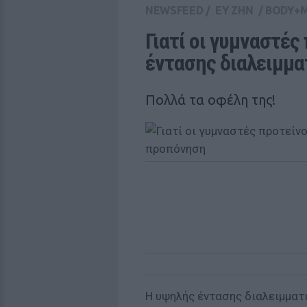
NEWSFEED
/
ΕΥ ΖΗΝ
/
BODY+
Γιατί οι γυμναστές
έντασης διαλειμμ
Πολλά τα οφέλη της!
Η υψηλής έντασης διαλειμματι