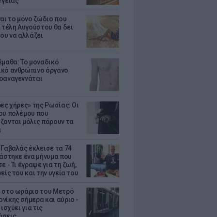
Υγείας
ναι το μόνο ζώδιο που
α τέλη Αυγούστου θα δει
του να αλλάζει
έμαθα: Το μοναδικό
κό ανθρώπινο όργανο
οαναγεννάται
ρες χήρες» της Ρωσίας: Οι
ου πολέμου που
ζονται μόλις πάρουν τα
α
 Γαβαλάς έκλεισε τα 74
ράστηκε ένα μήνυμα που
ε - Τι έγραψε για τη ζωή,
είς του και την υγεία του
 στο ωράριο του Μετρό
νίκης σήμερα και αύριο -
 ισχύει για τις
ήσεις