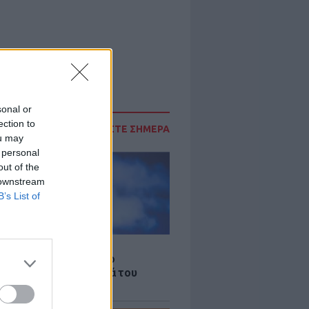
sonal or
ection to
ΔΙΑΒΑΣΤΕ ΣΗΜΕΡΑ
ou may
 personal
out of the
 downstream
B’s List of
LE
γος Παράσχος ξανά στο
μείο για θεραπεία κατά του
ου