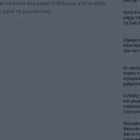
Κέντρο 
 να κάνει ένα μικρό διάλλειμα, για να ρίξει
ι ξανά τη γυμναστική.
Αυτό εί
μέχρι τ
τη ζωή 
ΔΙΑΦΗΜΙΣΗ
Σήμερα 
εσωτερι
που αυτ
Οι «μαύ
νύφες τ
εξαφανί
χρήματ
Ο Λάκης
και μοι
συγκίνησ
τους γον
Αλλαγές
Θεσσαλο
Δείτε τι
αναχωρ