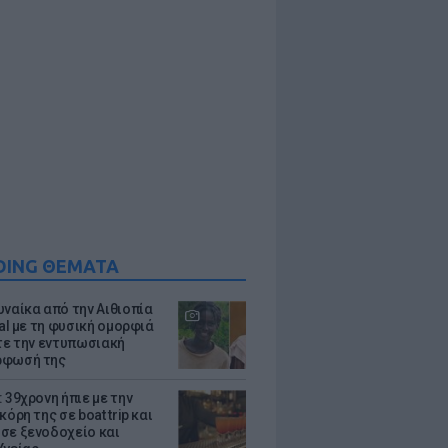
DING ΘΕΜΑΤΑ
υναίκα από την Αιθιοπία
ral με τη φυσική ομορφιά
ίτε την εντυπωσιακή
ρφωσή της
 39χρονη ήπιε με την
κόρη της σε boat trip και
σε ξενοδοχείο και