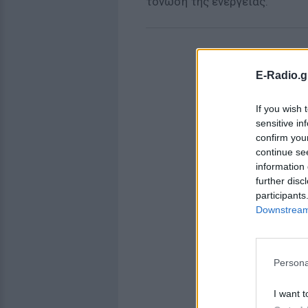
τόνωση της ενέργειας.
E-Radio.g
If you wish 
sensitive in
confirm you
continue se
information 
further disc
participants
Downstream 
Persona
I want t