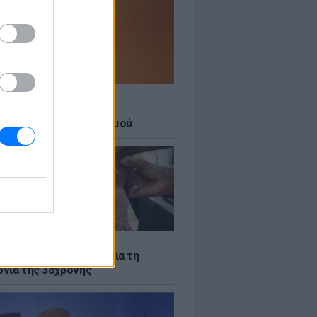
Σ
 27 μεγάλες πόλεις στο
ερο επίπεδο συναγερμού
Σ
ακίστηκε ο Αφγανός για τη
νία της 38χρονης