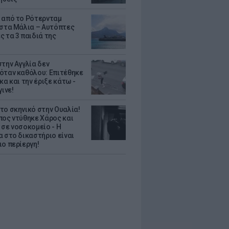
 από το Ρότερνταμ
 στα Μάλια – Αυτόπτες
ς τα 3 παιδιά της
στην Αγγλία δεν
όταν καθόλου: Επιτέθηκε
κα και την έριξε κάτω -
γινε!
το σκηνικό στην Ουαλία!
πος ντύθηκε Χάρος και
 σε νοσοκομείο - H
α στο δικαστήριο είναι
ιο περίεργη!