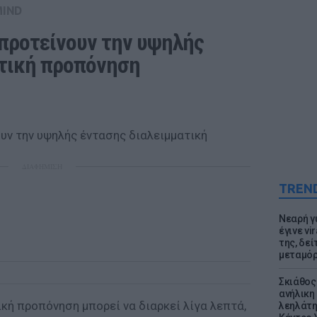
MIND
 προτείνουν την υψηλής 
ατική προπόνηση
ΔΙΑΦΗΜΙΣΗ
TREN
Νεαρή γ
έγινε vi
της, δε
μεταμό
Σκιάθος:
ανήλικη 
κή προπόνηση μπορεί να διαρκεί λίγα λεπτά,
λεηλάτη