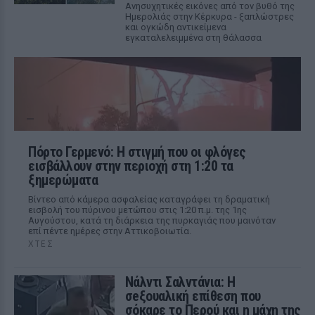
Ανησυχητικές εικόνες από τον βυθό της
Ημερολιάς στην Κέρκυρα - ξαπλώστρες
και ογκώδη αντικείμενα
εγκαταλελειμμένα στη θάλασσα
Πόρτο Γερμενό: Η στιγμή που οι φλόγες
εισβάλλουν στην περιοχή στη 1:20 τα
ξημερώματα
Βίντεο από κάμερα ασφαλείας καταγράφει τη δραματική
εισβολή του πύρινου μετώπου στις 1:20 π.μ. της 1ης
Αυγούστου, κατά τη διάρκεια της πυρκαγιάς που μαινόταν
επί πέντε ημέρες στην Αττικοβοιωτία.
ΧΤΕΣ
Νάλντι Σαλντάνια: Η
σeξουαλική επίθεση που
σόκαρε το Περού και η μάχη της