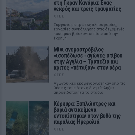
στη Γκραν Κανάρια: Ένας
νεκρός και τρεις τραυματίες
ΧΤΕΣ
Σύμφωνα με πρώτες πληροφορίες,
εργασίες συγκόλλησης στις δεξαμενές
καυσίμων βρίσκονται πίσω από την
έκρηξη
Μίνι ανεμοστρόβιλος
«ισοπέδωσε» αγώνες στίβου
στην Αγγλία – Τραπέζια και
κριτές «πέταξαν» στον αέρα
ΧΤΕΣ
Αγωνοδίκες εκσφενδονίστηκαν από τις
θέσεις τους όταν η δίνη «έπληξε»
απροειδοποίητα το στάδιο
Κέρκυρα: Ξαπλώστρες και
βαριά αντικείμενα
εντοπίστηκαν στον βυθό της
παραλίας Ημερολιά
ΧΤΕΣ