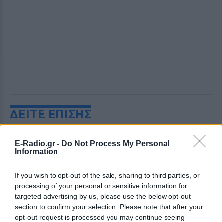
ΔΕΙΤΕ ΕΠΙΣΗΣ
ΣΤΗΝ ΙΔΙΑ ΚΑΤΗΓΟΡΙΑ
E-Radio.gr -
Do Not Process My Personal
Information
Εντοπίστηκε σήραγγα 40
μέτρων στη Λιθουανία για τη
If you wish to opt-out of the sale, sharing to third parties, or
διέλευση παράνομων
processing of your personal or sensitive information for
μεταναστών από τη
targeted advertising by us, please use the below opt-out
Λευκορωσία
section to confirm your selection. Please note that after your
ΧΤΕΣ
opt-out request is processed you may continue seeing