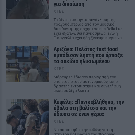
για δικαίωση
ΧΤΕΣ
Το βίντεο με την παρενόχληση της
τραγουδίστριας από τον μουσικό
διευθυντή της ορχήστρας La Bella Luz
έχει εξαπλωθεί παγκοσμίως, ενώ η
Εισαγγελία έχει ήδη ξεκινήσει έρευνα.
Αριζόνα: Πελάτες fast food
εμπόδισαν ληστή που άρπαξε
το σακίδιο ηλικιωμένου
ΧΤΕΣ
Μάρτυρες έδωσαν περιγραφή του
υπόπτου στους αστυνομικούς και ο
δράστης εντοπίστηκε και συνελήφθη
μέσα σε λίγα λεπτά
Κυψέλη: «Πανικοβλήθηκα, την
έβαλα στη βαλίτσα και την
έδωσα σε έναν γέρο»
ΧΤΕΣ
Να αποποιηθεί την ευθύνη για τη
στυγερή δολοφονία της 38χρονης