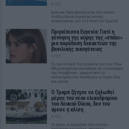
ΧΤΕΣ
Ιράν και Ομάν βρίσκονται στο τελικό
στάδιο προετοιμασίας κοινής
ανακοίνωσης για τα Στενά του Ορμούζ
Πριγκίπισσα Ευγενία: Γιατί η
γέννηση της κόρης της «σπάει»
μια παράδοση δεκαετιών της
βασιλικής οικογένειας
ΧΤΕΣ
Το τρίτο παιδί της Ευγενίας και του Τζακ
Μπρούκσμπανκ γεννήθηκε σε νοσοκομείο
της Λισαβόνας - μακριά από το
νοσοκομείο που επιλέγουν οι Γιορκ εδώ
και γενιές.
Ο Τραμπ ζήτησε να ξηλωθεί
μέρος του νέου ελικοδρομίου
του Λευκού Οίκου, δεν του
άρεσε η κλίση
ΧΤΕΣ
Το έργο, οι εργασίες του οποίου
ξεκίνησαν τον Ιούνιο, αποτελεί