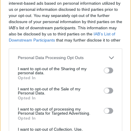
interest-based ads based on personal information utilized by
Λιθουανοί συνοριοφύλακες δέχθηκαν
επίθεση σε μία περίπτωση από ομάδα
us or personal information disclosed to third parties prior to
μεταναστών που αντιστέκονταν στη
your opt-out. You may separately opt-out of the further
σύλληψή τους, οι αξιωματικοί
disclosure of your personal information by third parties on the
αναγκάστηκαν να υποχωρήσουν και οι
παράνομοι μετανάστες διέφυγαν πίσω
IAB’s list of downstream participants. This information may
also be disclosed by us to third parties on the
IAB’s List of
Πύραυλος προσέκρουσε στη
Downstream Participants
that may further disclose it to other
Σελήνη: Τι κρύβει η «σιγή
third parties.
ιχθύος» από NASA και SpaceX;
ΧΤΕΣ
Personal Data Processing Opt Outs
Ο δεύτερος βαθμός του πυραύλου Falcon
9 προσέκρουσε στη Σελήνη στις 6:35
I want to opt-out of the Sharing of my
personal data.
GMT, αφήνοντας πίσω του κρατήρα 18
μέτρων - η οπτική επιβεβαίωση
Opted In
αναμένεται από τους δορυφόρους σε
τροχιά
I want to opt-out of the Sale of my
Personal Data.
Παναθηναϊκός – ΤΣΣΚΑ 1948:
Opted In
Ενός λεπτού σιγή στη μνήμη
των πυροσβεστών που έχασαν
I want to opt-out of processing my
Personal Data for Targeted Advertising.
τη ζωή τους
Opted In
ΧΤΕΣ
I want to opt-out of Collection, Use,
Οι «πράσινοι« θα τιμήσουν όσους έπεσαν