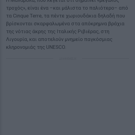
Η Μαναρόλα, που λέγεται ότι σημαίνει «μεγάλος
τροχός», είναι ένα –και μάλιστα το παλιότερο– από
τα Cinque Terre, τα πέντε χωριουδάκια δηλαδή που
βρίσκονται σκαρφαλωμένα στα απόκρημνα βράχια
της νότιας άκρης της Ιταλικής Ριβιέρας, στη
Λιγουρία, και αποτελούν μνημείο παγκόσμιας
κληρονομιάς της UNESCO.
ΔΙΑΦΗΜΙΣΗ