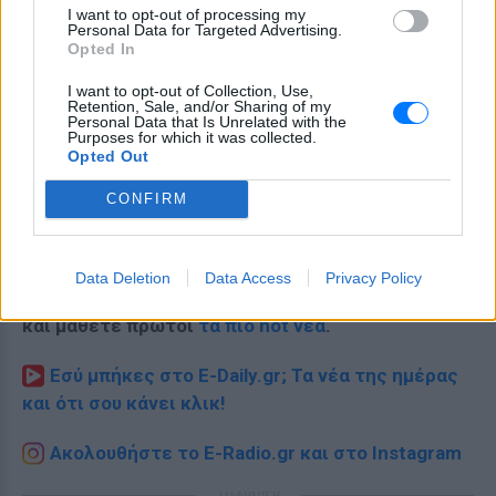
I want to opt-out of processing my
Personal Data for Targeted Advertising.
Opted In
I want to opt-out of Collection, Use,
Retention, Sale, and/or Sharing of my
Personal Data that Is Unrelated with the
Purposes for which it was collected.
Opted Out
CONFIRM
Data Deletion
Data Access
Privacy Policy
Ακολουθήστε το E-Radio.gr στο
Google News
και μάθετε πρώτοι
τα πιο hot νέα
.
Εσύ μπήκες στο E-Daily.gr; Τα νέα της ημέρας
και ότι σου κάνει κλικ!
Ακολουθήστε το E-Radio.gr και στο Instagram
ΔΙΑΦΗΜΙΣΗ