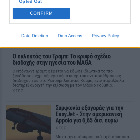
Opted Out
CONFIRM
Data Deletion
Data Access
Privacy Policy
Ο εκλεκτός του Τραμπ: Το κρυφό σχέδιο
διαδοχής στην ηγεσία του MAGA
Ο Ντόναλντ Τραμπ φέρεται να έδωσε ιδιωτικά το πιο
ξεκάθαρο μέχρι σήμερα σήμα υπέρ του αντιπροέδρου ως
διαδόχου του στο Ρεπουμπλικανικό Κόμμα, ενώ παράλληλα
διατηρεί ανοιχτή την εξίσωση με τον Μάρκο Ρούμπιο.
ΧΤΕΣ
Συμφωνία εξαγοράς για την
EasyJet ‑ Στην αμερικανική
Appolo για 6,65 δισ. ευρώ
ΧΤΕΣ
Μετά την απόσυρση από τη διαδικασία