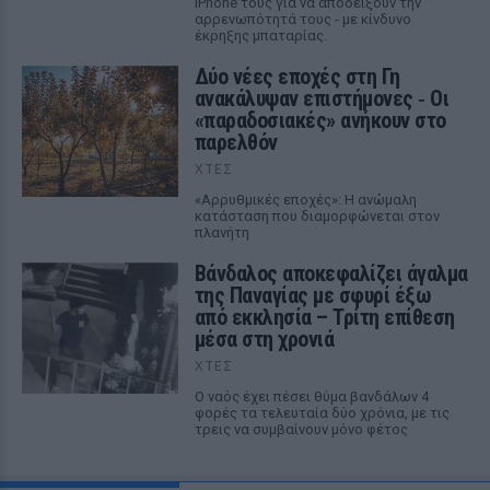
iPhone τους για να αποδείξουν την
αρρενωπότητά τους - με κίνδυνο
έκρηξης μπαταρίας.
Δύο νέες εποχές στη Γη
ανακάλυψαν επιστήμονες ‑ Oι
«παραδοσιακές» ανήκουν στο
παρελθόν
ΧΤΕΣ
«Αρρυθμικές εποχές»: Η ανώμαλη
κατάσταση που διαμορφώνεται στον
πλανήτη
Βάνδαλος αποκεφαλίζει άγαλμα
της Παναγίας με σφυρί έξω
από εκκλησία – Τρίτη επίθεση
μέσα στη χρονιά
ΧΤΕΣ
Ο ναός έχει πέσει θύμα βανδάλων 4
φορές τα τελευταία δύο χρόνια, με τις
τρεις να συμβαίνουν μόνο φέτος