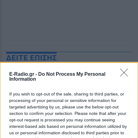
ΔΕΙΤΕ ΕΠΙΣΗΣ
ΣΤΗΝ ΙΔΙΑ ΚΑΤΗΓΟΡΙΑ
E-Radio.gr -
Do Not Process My Personal
Information
Γιατί δεν έσωσα το κουτάβι: Ο
ερευνητής που κατέγραφε τη
If you wish to opt-out of the sale, sharing to third parties, or
συμβίωση του μικρού σκυλιού
processing of your personal or sensitive information for
με αγέλη λύκων εξηγεί γιατί
targeted advertising by us, please use the below opt-out
δεν επενέβη
section to confirm your selection. Please note that after your
opt-out request is processed you may continue seeing
ΧΤΕΣ
interest-based ads based on personal information utilized by
«Κρατάμε την επιστημονική απόσταση,
us or personal information disclosed to third parties prior to
δεν είναι δυνατόν να πάω να επέμβω,