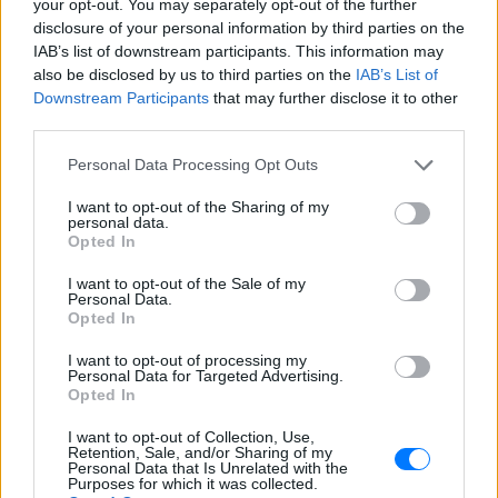
ούτε γίνεται να στείλω κάποιον
your opt-out. You may separately opt-out of the further
κτηνίατρο σε ένα μέρος όπου υπάρχει
disclosure of your personal information by third parties on the
αγέλη με λύκους, είναι επικίνδυνο» λέει
IAB’s list of downstream participants. This information may
στο protothema.gr ο διδάκτορας
ζωολογίας του ΑΠΘ, Θεόδωρος Κομηνός
also be disclosed by us to third parties on the
IAB’s List of
- Έχουν πεθάνει και έξι λυκόπουλα
Downstream Participants
that may further disclose it to other
third parties.
Για πάντα στη Ρεάλ Μαδρίτης ο
Βινίσιους: Υπογράφει νέο
Personal Data Processing Opt Outs
εξαετές συμβόλαιο ο
Βραζιλιάνος
I want to opt-out of the Sharing of my
ΧΤΕΣ
personal data.
Opted In
Σύμφωνα με τον Φαμπρίτσιο Ρομάνο ο
Βραζιλιάνος είναι έτοιμος να αποδεχτεί
I want to opt-out of the Sale of my
την πρόταση της Ρεάλ
Personal Data.
Opted In
Meta έξυπνα γυαλιά: Γιατί
εστιατόρια, παμπ και θέατρα
I want to opt-out of processing my
στη Βρετανία τα απαγορεύουν
Personal Data for Targeted Advertising.
Opted In
ΧΤΕΣ
Από τον εστιάτορα Τζέρεμι Κινγκ ως την
I want to opt-out of Collection, Use,
αλυσίδα Wetherspoons και τον όμιλο ATG
Retention, Sale, and/or Sharing of my
Theatres, ολοένα περισσότεροι χώροι
Personal Data that Is Unrelated with the
εστίασης και ψυχαγωγίας κλείνουν την
Purposes for which it was collected.
πόρτα στα Ray-Ban Meta glasses.