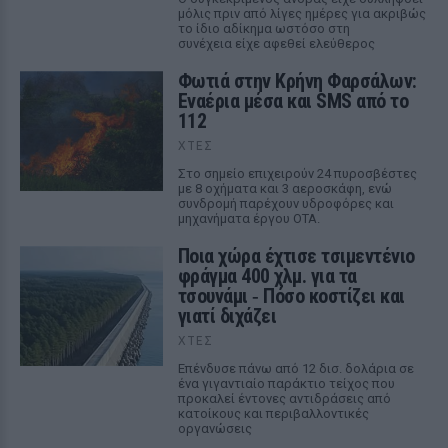
μόλις πριν από λίγες ημέρες για ακριβώς
το ίδιο αδίκημα ωστόσο στη
συνέχεια είχε αφεθεί ελεύθερος
Φωτιά στην Κρήνη Φαρσάλων:
Εναέρια μέσα και SMS από το
112
ΧΤΕΣ
Στο σημείο επιχειρούν 24 πυροσβέστες
με 8 οχήματα και 3 αεροσκάφη, ενώ
συνδρομή παρέχουν υδροφόρες και
μηχανήματα έργου ΟΤΑ.
Ποια χώρα έχτισε τσιμεντένιο
φράγμα 400 χλμ. για τα
τσουνάμι ‑ Πόσο κοστίζει και
γιατί διχάζει
ΧΤΕΣ
Επένδυσε πάνω από 12 δισ. δολάρια σε
ένα γιγαντιαίο παράκτιο τείχος που
προκαλεί έντονες αντιδράσεις από
κατοίκους και περιβαλλοντικές
οργανώσεις