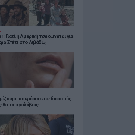
Α
er: Γιατί η Αμερική τσακώνεται για
ρό Σπίτι στο Λιβάδι»;
εμίζουμε σπυράκια στις διακοπές
ς θα τα προλάβεις