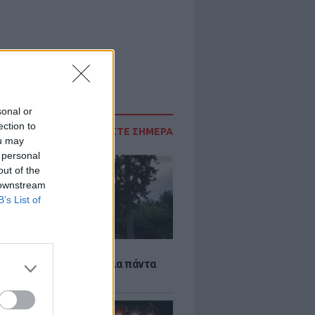
sonal or
ection to
ΔΙΑΒΑΣΤΕ ΣΗΜΕΡΑ
ou may
 personal
out of the
 downstream
B’s List of
Α
τέκτονας που άλλαξε για πάντα
ήνα