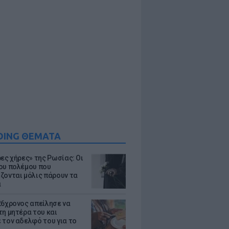
DING ΘΕΜΑΤΑ
ρες χήρες» της Ρωσίας: Οι
ου πολέμου που
ζονται μόλις πάρουν τα
α
26χρονος απείλησε να
τη μητέρα του και
 τον αδελφό του για το