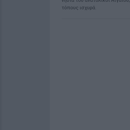
νησιά του ανατολικοί Αιγαίου
τόπους ισχυρά.