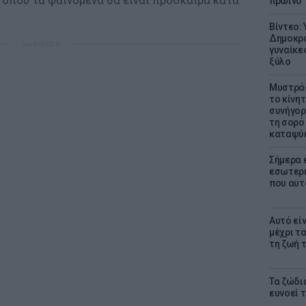
, όπου τα φαινόμενα θα είναι πρόσκαιρα κατά
πρωινό
Βίντεο:
Δημοκρα
ΔΙΑΦΗΜΙΣΗ
γυναίκε
ξύλο
Μυστράς
το κίνη
συνήγορ
τη σορό
καταψύ
Σήμερα 
εσωτερι
που αυτ
Αυτό εί
μέχρι τ
τη ζωή 
Τα ζώδια
ευνοεί 