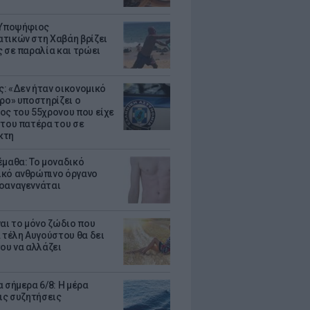
 Υποψήφιος
τικών στη Χαβάη βρίζει
ς σε παραλία και τρώει
: «Δεν ήταν οικονομικό
τρο» υποστηρίζει ο
ος του 55χρονου που είχε
 του πατέρα του σε
κτη
έμαθα: Το μοναδικό
κό ανθρώπινο όργανο
οαναγεννάται
ναι το μόνο ζώδιο που
α τέλη Αυγούστου θα δει
του να αλλάζει
 σήμερα 6/8: Η μέρα
τις συζητήσεις