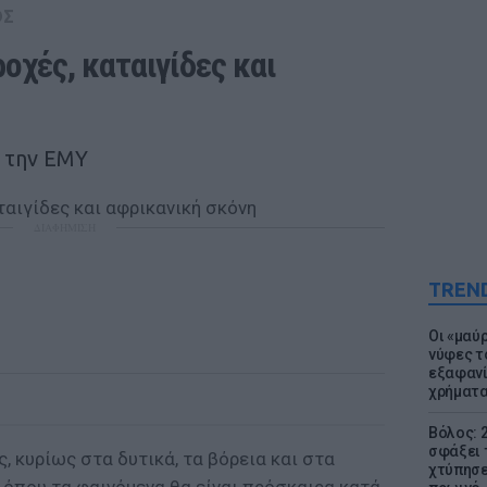
ΟΣ
οχές, καταιγίδες και 
 την ΕΜΥ
ΔΙΑΦΗΜΙΣΗ
TREN
Οι «μαύ
νύφες τ
εξαφανί
χρήματ
Βόλος: 
σφάξει 
, κυρίως στα δυτικά, τα βόρεια και στα
χτύπησε