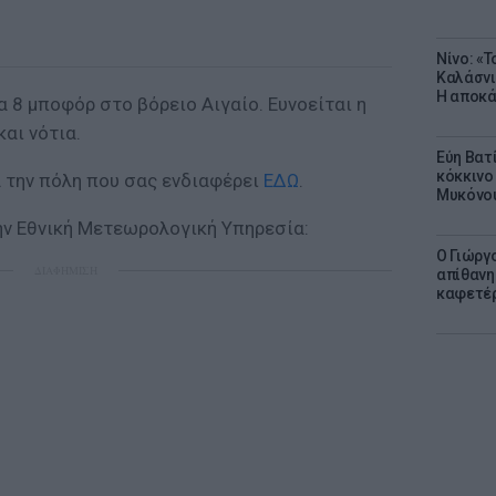
Νίνο: «
Καλάσνι
Η αποκά
α 8 μποφόρ στο βόρειο Αιγαίο. Ευνοείται η
αι νότια.
Εύη Βατ
κόκκινο 
α την πόλη που σας ενδιαφέρει
ΕΔΩ
.
Μυκόνο
ην Εθνική Μετεωρολογική Υπηρεσία:
Ο Γιώργ
ΔΙΑΦΗΜΙΣΗ
απίθανη
καφετέρι