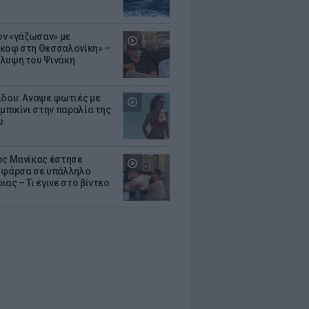
Τον «γάζωσαν» με
κοφ στη Θεσσαλονίκη» –
λυψη του Ψινάκη
ίδου: Αναψε φωτιές με
μπικίνι στην παραλία της
υ
ος Μανίκας έστησε
 φάρσα σε υπάλληλο
ας – Τι έγινε στο βίντεο