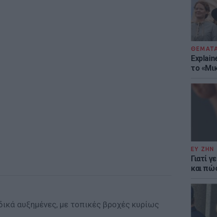
ΘΕΜΑΤ
Explain
το «Μικ
ΕΥ ΖΗΝ
Γιατί γ
και πώ
ικά αυξημένες, με τοπικές βροχές κυρίως