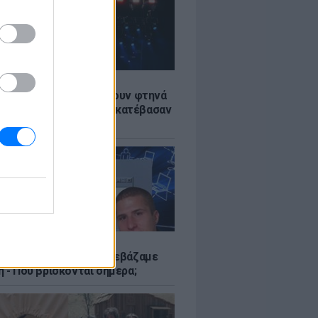
LE
αυλίες επιτέλους βγάζουν φτηνά
ια - Ποιοι καλλιτέχνες κατέβασαν
ές
Α
αν το Napster που κατεβάζαμε
 - Πού βρίσκονται σήμερα;