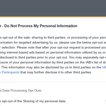
r -
Do Not Process My Personal Information
to opt-out of the sale, sharing to third parties, or processing of your per
formation for targeted advertising by us, please use the below opt-out s
r selection. Please note that after your opt-out request is processed y
eing interest-based ads based on personal information utilized by us or
disclosed to third parties prior to your opt-out. You may separately opt-
losure of your personal information by third parties on the IAB’s list of
. This information may also be disclosed by us to third parties on the
IA
βροχές και σποραδικές καταιγίδες, κυρίως
Participants
that may further disclose it to other third parties.
 τη Θράκη, όπου τα φαινόμενα θα είναι
ά.
ΘΕΜΑΤ
Ο αρχι
, 3 με 5 και στα ανατολικά 6 με 7 και
l Data Processing Opt Outs
την Αθ
ιαία εξασθένηση.
o opt-out of the Sharing of my personal data.
βαθμούς Κελσίου. Στη δυτική Μακεδονία 3 με