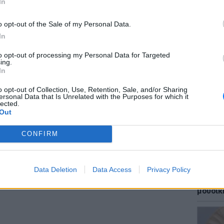
In
o opt-out of the Sale of my Personal Data.
κή Στερεά, δυτική Πελοπόννησος
In
 βροχές και σποραδικές καταιγίδες
ές.
to opt-out of processing my Personal Data for Targeted
LIFESTY
ing.
ς, 4 με 6 μποφόρ.
Οι συν
In
αθμούς Κελσίου. Στην Ήπειρο 3 με 4
εισιτήρ
τις τιμ
o opt-out of Collection, Use, Retention, Sale, and/or Sharing
ersonal Data that Is Unrelated with the Purposes for which it
lected.
, Εύβοια, ανατολική Πελοπόννησος
Out
υξημένες, με τοπικές βροχές και σποραδικές
CONFIRM
λία και την κεντρική Στερεά.
α ανατολικά πρόσκαιρα τοπικά 7 μποφόρ.
βαθμούς Κελσίου.
Data Deletion
Data Access
Privacy Policy
ΘΕΜΑΤ
Έφτιαξ
ΔΙΑΦΗΜΙΣΗ
μουσική