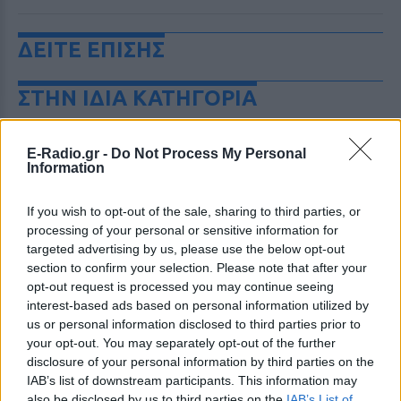
ΔΕΙΤΕ ΕΠΙΣΗΣ
ΣΤΗΝ ΙΔΙΑ ΚΑΤΗΓΟΡΙΑ
Φωτιά στα Αχλάδια Σητείας: Σε
πλήρη εξέλιξη η πυρκαγιά στην
E-Radio.gr -
Do Not Process My Personal
Information
Κρήτη
ΠΡΙΝ 9 ΏΡΕΣ
If you wish to opt-out of the sale, sharing to third parties, or
Μεγάλη επιχείρηση κατάσβεσης
processing of your personal or sensitive information for
εκτυλίσσεται από τα βαθιά της νύχτας
της Παρασκευής 7/8 στη Σητεία
targeted advertising by us, please use the below opt-out
Λασιθίου, όπου ξέσπασε πυρκαγιά στην
section to confirm your selection. Please note that after your
τοποθεσία Αχλάδια.
opt-out request is processed you may continue seeing
Νέα Αγχίαλος: Ηλικιωμένος
interest-based ads based on personal information utilized by
αυνανιζόταν κοιτάζοντας
us or personal information disclosed to third parties prior to
13χρονη από το παράθυρό του
your opt-out. You may separately opt-out of the further
disclosure of your personal information by third parties on the
ΠΡΙΝ 9 ΏΡΕΣ
IAB’s list of downstream participants. This information may
Μάθετε για τη σύλληψη 66χρονου που
also be disclosed by us to third parties on the
IAB’s List of