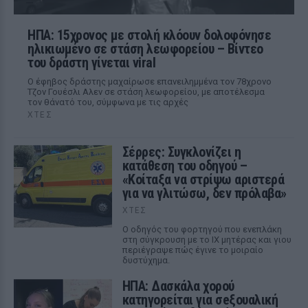
ΗΠΑ: 15χρονος με στολή κλόουν δολοφόνησε
ηλικιωμένο σε στάση λεωφορείου – Βίντεο
του δράστη γίνεται viral
Ο έφηβος δράστης μαχαίρωσε επανειλημμένα τον 78χρονο
Τζον Γουέσλι Αλεν σε στάση λεωφορείου, με αποτέλεσμα
τον θάνατό του, σύμφωνα με τις αρχές
ΧΤΕΣ
Σέρρες: Συγκλονίζει η
κατάθεση του οδηγού –
«Κοίταξα να στρίψω αριστερά
για να γλιτώσω, δεν πρόλαβα»
ΧΤΕΣ
Ο οδηγός του φορτηγού που ενεπλάκη
στη σύγκρουση με το ΙΧ μητέρας και γιου
περιέγραψε πώς έγινε το μοιραίο
δυστύχημα.
ΗΠΑ: Δασκάλα χορού
κατηγορείται για σeξουαλική