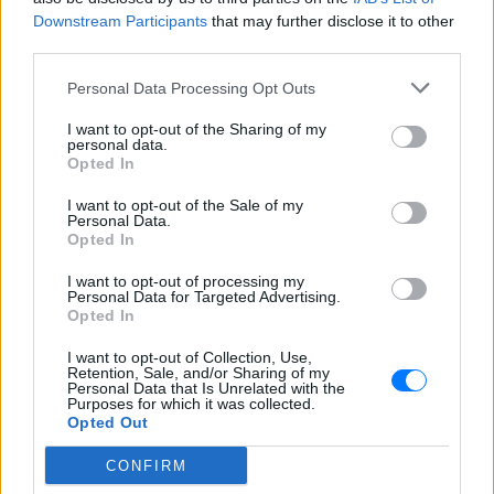
αυνανιζόταν στη Νέα Αγχίαλο. Δείτε τις
Downstream Participants
λεπτομέρειες και την απόφαση του
that may further disclose it to other
δικαστηρίου. Διαβάστε τώρα!
third parties.
Συνελήφθη για φόνο στο
Personal Data Processing Opt Outs
Λονδίνο, αφέθηκε ελεύθερος
και σκότωσε ξανά – Η
I want to opt-out of the Sharing of my
αστυνομία ζητά συγγνώμη
personal data.
Opted In
ΠΡΙΝ 9 ΏΡΕΣ
Στο μεταξύ είχε επιτεθεί σε άλλες
I want to opt-out of the Sale of my
γυναίκες μέσα σε τρένα της βρετανικής
Personal Data.
πρωτεύουσας
Opted In
I want to opt-out of processing my
Personal Data for Targeted Advertising.
Opted In
I want to opt-out of Collection, Use,
Retention, Sale, and/or Sharing of my
Personal Data that Is Unrelated with the
Purposes for which it was collected.
Opted Out
Σούπερ μάρκετ: Μειώσεις τιμών έως 7% σε
πάνω από 1.000 προϊόντα, πότε ξεκινούν
CONFIRM
Διευρύνεται η εθνική πρωτοβουλία για τις τιμές στο ράφι