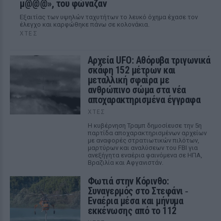
μ@@@», του φώναζαν
Εξαιτίας των υψηλών ταχυτήτων το λευκό όχημα έχασε τον
έλεγχο και καρφώθηκε πάνω σε κολονάκια.
ΧΤΕΣ
Αρχεία UFO: Αθόρυβα τριγωνικά
σκάφη 152 μέτρων και
μεταλλική σφαίρα με
ανθρώπινο σώμα στα νέα
αποχαρακτηρισμένα έγγραφα
ΧΤΕΣ
Η κυβέρνηση Τραμπ δημοσίευσε την 5η
παρτίδα αποχαρακτηρισμένων αρχείων
με αναφορές στρατιωτικών πιλότων,
μαρτύρων και αναλύσεων του FBI για
ανεξήγητα εναέρια φαινόμενα σε ΗΠΑ,
Βραζιλία και Αφγανιστάν.
Φωτιά στην Κόρινθο:
Συναγερμός στο Στεφάνι ‑
Εναέρια μέσα και μήνυμα
εκκένωσης από το 112