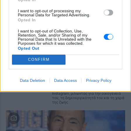
ταξιδέψει, αυτός είναι ο
αγαπημένος μου προορισμός
I want to opt-out of processing my
Personal Data for Targeted Advertising.
ΣΉΜΕΡΑ
Opted In
Η Instagrammer έδειξε στους
διαδικτυακούς της ακόλουθους εικόνες
I want to opt-out of Collection, Use,
Retention, Sale, and/or Sharing of my
από την απόδρασή της
Personal Data that Is Unrelated with the
Purposes for which it was collected.
Ο Λάκης Γαβαλάς έκλεισε τα 74
Opted Out
και μοιράστηκε ένα μήνυμα που
συγκίνησε ‑ Τι έγραψε για τη
CONFIRM
ζωή, τους γονείς του και την
υγεία του
ΣΉΜΕΡΑ
Data Deletion
Data Access
Privacy Policy
Ο διάσημος σχεδιαστής μόδας
μοιράστηκε ένα συγκινητικό μήνυμα στο
Instagram, μιλώντας για την οικογένειά
του, τη δημιουργικότητά του και τη χαρά
της ζωής.