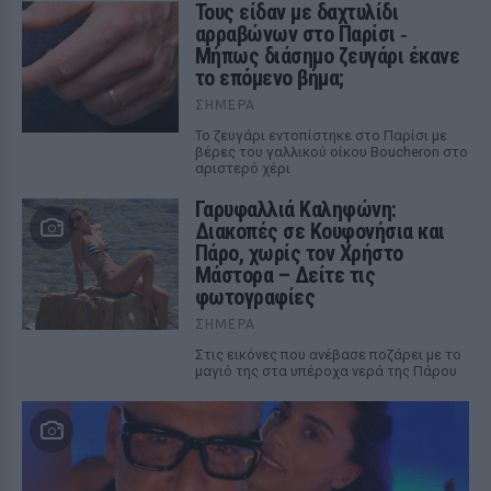
Τους είδαν με δαχτυλίδι
αρραβώνων στο Παρίσι ‑
Μήπως διάσημο ζευγάρι έκανε
το επόμενο βήμα;
ΣΉΜΕΡΑ
Το ζευγάρι εντοπίστηκε στο Παρίσι με
βέρες του γαλλικού οίκου Boucheron στο
αριστερό χέρι
Γαρυφαλλιά Καληφώνη:
Διακοπές σε Κουφονήσια και
Πάρο, χωρίς τον Χρήστο
Μάστορα – Δείτε τις
φωτογραφίες
ΣΉΜΕΡΑ
Στις εικόνες που ανέβασε ποζάρει με το
μαγιό της στα υπέροχα νερά της Πάρου