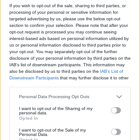
If you wish to opt-out of the sale, sharing to third parties, or
processing of your personal or sensitive information for
targeted advertising by us, please use the below opt-out
section to confirm your selection. Please note that after your
opt-out request is processed you may continue seeing
ΔΕΙΤΕ ΕΠΙΣΗΣ
interest-based ads based on personal information utilized by
us or personal information disclosed to third parties prior to
ΣΤΗΝ ΙΔΙΑ ΚΑΤΗΓΟΡΙΑ
your opt-out. You may separately opt-out of the further
disclosure of your personal information by third parties on the
«Δεν θα το ξεχάσω όσο ζω»: Η
IAB’s list of downstream participants. This information may
συγκλονιστική εξομολόγηση
also be disclosed by us to third parties on the
IAB’s List of
της Αγγελικής Ηλιάδη για τη
Downstream Participants
that may further disclose it to other
στιγμή που είδε τον Ιησού
third parties.
ΣΉΜΕΡΑ
Personal Data Processing Opt Outs
Η τραγουδίστρια περιέγραψε μέσα από
το Instagram μια εμπειρία που λέει πως
I want to opt-out of the Sharing of my
έζησε όταν ο γιος της νοσηλευόταν στο
personal data.
νοσοκομείο της Αρτας.
Opted In
Η Ιωάννα Τούνη δημοσίευσε
I want to opt-out of the Sale of my
υλικό από τις διακοπές της στη
Personal Data.
Μύκονο: Όσο και αν έχω
Opted In