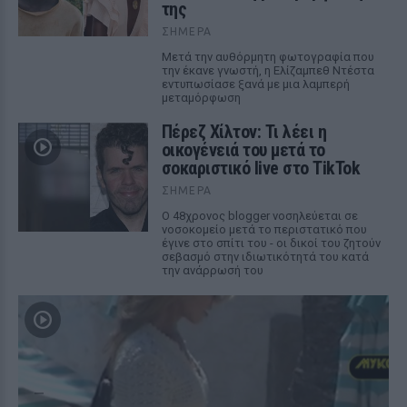
της
ΣΉΜΕΡΑ
Μετά την αυθόρμητη φωτογραφία που
την έκανε γνωστή, η Ελίζαμπεθ Ντέστα
εντυπωσίασε ξανά με μια λαμπερή
μεταμόρφωση
Πέρεζ Χίλτον: Τι λέει η
οικογένειά του μετά το
σοκαριστικό live στο TikTok
ΣΉΜΕΡΑ
Ο 48χρονος blogger νοσηλεύεται σε
νοσοκομείο μετά το περιστατικό που
έγινε στο σπίτι του - οι δικοί του ζητούν
σεβασμό στην ιδιωτικότητά του κατά
την ανάρρωσή του