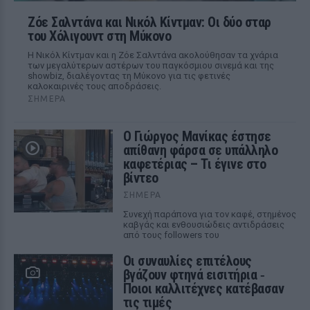
Ζόε Σαλντάνα και Νικόλ Κίντμαν: Οι δύο σταρ
του Χόλιγουντ στη Μύκονο
Η Νικόλ Κίντμαν και η Ζόε Σαλντάνα ακολούθησαν τα χνάρια
των μεγαλύτερων αστέρων του παγκόσμιου σινεμά και της
showbiz, διαλέγοντας τη Μύκονο για τις φετινές
καλοκαιρινές τους αποδράσεις.
ΣΉΜΕΡΑ
Ο Γιώργος Μανίκας έστησε
απίθανη φάρσα σε υπάλληλο
καφετέριας – Τι έγινε στο
βίντεο
ΣΉΜΕΡΑ
Συνεχή παράπονα για τον καφέ, στημένος
καβγάς και ενθουσιώδεις αντιδράσεις
από τους followers του
Οι συναυλίες επιτέλους
βγάζουν φτηνά εισιτήρια ‑
Ποιοι καλλιτέχνες κατέβασαν
τις τιμές