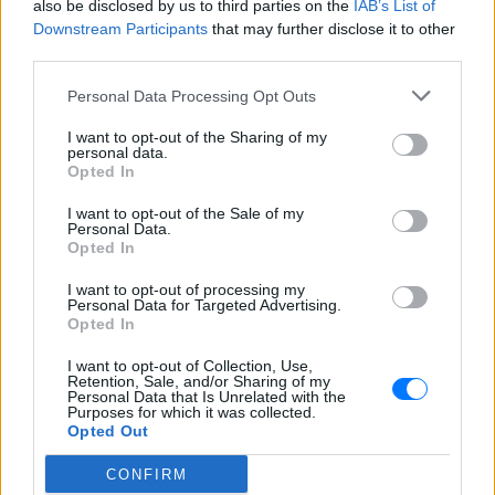
also be disclosed by us to third parties on the
IAB’s List of
το «γοητευτικό λεβεντόπαιδο
Downstream Participants
that may further disclose it to other
του ελληνικού σινεμά»
third parties.
ΣΉΜΕΡΑ
Personal Data Processing Opt Outs
Τον θυμόμαστε ως σπουδαίο ηθοποιό και
καλλιτέχνη που αποτέλεσε, μαζί με την
Αλίκη, αναπόσπαστο κομμάτι της
I want to opt-out of the Sharing of my
μεγάλης οικογένειας της Φίνος Φιλμ,
personal data.
αναφέρεται χαρακτηριστικά
Opted In
Μαρίνα Βερνίκου: Πόζαρε με
I want to opt-out of the Sale of my
λαγοκέφαλο στο χέρι
Personal Data.
Opted In
ΣΉΜΕΡΑ
Η Μαρίνα Βερνίκου εξηγεί πώς να
I want to opt-out of processing my
αντιδρούμε όταν συναντάμε λαγοκέφαλο
Personal Data for Targeted Advertising.
στη θάλασσα
Opted In
I want to opt-out of Collection, Use,
Retention, Sale, and/or Sharing of my
Personal Data that Is Unrelated with the
Purposes for which it was collected.
Opted Out
CONFIRM