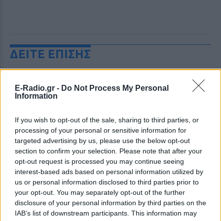
ΔΕΙΤΕ ΕΠΙΣΗΣ
ΣΤΗΝ ΙΔΙΑ ΚΑΤΗΓΟΡΙΑ
E-Radio.gr -
Do Not Process My Personal
Information
Ο Μπρούκλιν Μπέκαμ έβρασε
μακαρόνια με θαλασσινό νερό
If you wish to opt-out of the sale, sharing to third parties, or
και δέχτηκε ανελέητο
processing of your personal or sensitive information for
τρολάρισμα online
targeted advertising by us, please use the below opt-out
ΣΉΜΕΡΑ
section to confirm your selection. Please note that after your
Πολλοί εξέφρασαν απορία για την
opt-out request is processed you may continue seeing
καταλληλότητα του νερού, με σχόλια
interest-based ads based on personal information utilized by
όπως «τα πόδια του δεν ήταν μέσα σε
αυτό;»
us or personal information disclosed to third parties prior to
your opt-out. You may separately opt-out of the further
22 χρόνια από τον θάνατο του
disclosure of your personal information by third parties on the
Δημήτρη Παπαμιχαήλ: Η
IAB’s list of downstream participants. This information may
ανάρτηση της Φίνος Φιλμ για