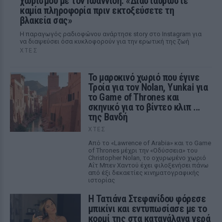
χωρισμού με τον Ιωαννίδη: «Διασταυρώστε
καμία πληροφορία πριν εκτοξεύσετε τη
βλακεία σας»
Η παραγωγός ραδιοφώνου ανάρτησε story στο Instagram για
να διαψεύσει όσα κυκλοφορούν για την ερωτική της ζωή
ΧΤΕΣ
Το μαροκινό χωριό που έγινε
Τροία για τον Nolan, Yunkai για
το Game of Thrones και
σκηνικό για το βίντεο κλιπ ...
της Βανδή
ΧΤΕΣ
Από το «Lawrence of Arabia» και το Game
of Thrones μέχρι την «Οδύσσεια» του
Christopher Nolan, το οχυρωμένο χωριό
Αΐτ Μπεν Χαντού έχει φιλοξενήσει πάνω
από έξι δεκαετίες κινηματογραφικής
ιστορίας
Η Τατιάνα Στεφανίδου φόρεσε
μπικίνι και εντυπωσίασε με το
κορμί της στα καταγάλανα νερά