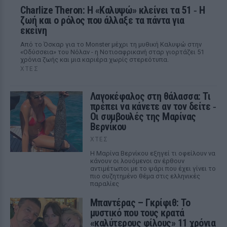
Charlize Theron: Η «Καλυψώ» κλείνει τα 51 ‑ H
ζωή και ο ρόλος που άλλαξε τα πάντα για
εκείνη
Από το Όσκαρ για το Monster μέχρι τη μυθική Καλυψώ στην
«Οδύσσεια» του Νόλαν - η Νοτιοαφρικανή σταρ γιορτάζει 51
χρόνια ζωής και μια καριέρα χωρίς στερεότυπα.
ΧΤΕΣ
Λαγοκέφαλος στη θάλασσα: Τι
πρέπει να κάνετε αν τον δείτε ‑
Οι συμβουλές της Μαρίνας
Βερνίκου
ΧΤΕΣ
Η Μαρίνα Βερνίκου εξηγεί τι οφείλουν να
κάνουν οι λουόμενοι αν έρθουν
αντιμέτωποι με το ψάρι που έχει γίνει το
πιο συζητημένο θέμα στις ελληνικές
παραλίες
Μπαντέρας – Γκρίφιθ: Το
μυστικό που τους κρατά
«καλύτερους φίλους» 11 χρόνια