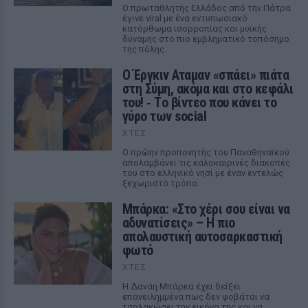
Ο πρωταθλητής Ελλάδος από την Πάτρα
έγινε viral με ένα εντυπωσιακό
κατόρθωμα ισορροπίας και μυϊκής
δύναμης στο πιο εμβληματικό τοπόσημο
της πόλης.
Ο Έργκιν Αταμαν «σπάει» πιάτα
στη Σύμη, ακόμα και στο κεφάλι
του! ‑ Tο βίντεο που κάνει το
γύρο των social
ΧΤΕΣ
Ο πρώην προπονητής του Παναθηναϊκού
απολαμβάνει τις καλοκαιρινές διακοπές
του στο ελληνικό νησί με έναν εντελώς
ξεχωριστό τρόπο.
Μπάρκα: «Στο χέρι σου είναι να
αδυνατίσεις» – Η πιο
απολαυστική αυτοσαρκαστική
φωτό
ΧΤΕΣ
Η Δανάη Μπάρκα έχει δείξει
επανειλημμένα πως δεν φοβάται να
τσαλακώσει την εικόνα της και να