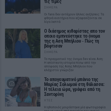
τις τιμές
ΣΉΜΕΡΑ
Οι fans δεν αντέχουν άλλες αυξήσεις: Τα
φθηνά εισιτήρια που εξαφανίζονται σε
λίγα λεπτά
Ο διάσημος κιθαρίστας απο τον
οποιο εμπνεύστηκε το όνομα
της η Αση Μπήλιου ‑ Πώς τη
βάφτισαν
ΣΉΜΕΡΑ
Το πραγματικό της όνομα δεν είναι Αση:
Η απίστευτη ιστορία πίσω από την
απόφαση της Ασης Μπήλιου που
ελάχιστοι γνώριζαν
Το απογευματινό μπάνιο της
Μαρίας Σολωμού στη θάλασσα:
Η τέλεια ώρα, γράφει από τη
Σαντορίνη
ΧΤΕΣ
Η ηθοποιός μοιράστηκε μία φωτογραφία
της με μαγιό από παραλία του νησιού