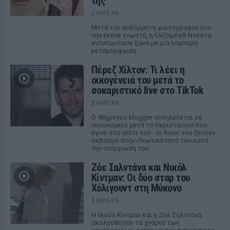
της
ΣΉΜΕΡΑ
Μετά την αυθόρμητη φωτογραφία που
την έκανε γνωστή, η Ελίζαμπεθ Ντέστα
εντυπωσίασε ξανά με μια λαμπερή
μεταμόρφωση
Πέρεζ Χίλτον: Τι λέει η
οικογένειά του μετά το
σοκαριστικό live στο TikTok
ΣΉΜΕΡΑ
Ο 48χρονος blogger νοσηλεύεται σε
νοσοκομείο μετά το περιστατικό που
έγινε στο σπίτι του - οι δικοί του ζητούν
σεβασμό στην ιδιωτικότητά του κατά
την ανάρρωσή του
Ζόε Σαλντάνα και Νικόλ
Κίντμαν: Οι δύο σταρ του
Χόλιγουντ στη Μύκονο
ΣΉΜΕΡΑ
Η Νικόλ Κίντμαν και η Ζόε Σαλντάνα
ακολούθησαν τα χνάρια των