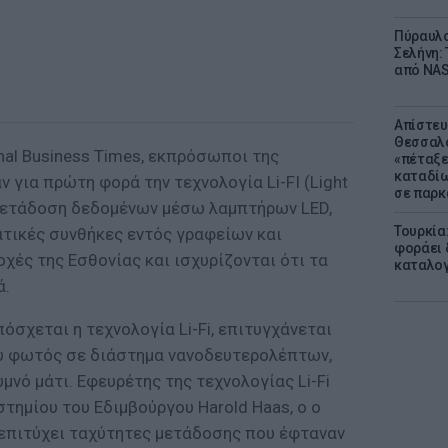
Πύραυλο
Σελήνη: 
από NAS
Απίστευ
Θεσσαλο
nal Business Times, εκπρόσωποι της
«πέταξε
καταδίω
 για πρώτη φορά την τεχνολογία Li-FI (Light
σε παρκ
ν μετάδοση δεδομένων μέσω λαμπτήρων LED,
Τουρκία
ατικές συνθήκες εντός γραφείων και
φοράει δ
χές της Εσθονίας και ισχυρίζονται ότι τα
καταλογ
ά.
σχεται η τεχνολογία Li-Fi, επιτυγχάνεται
υ φωτός σε διάστημα νανοδευτερολέπτων,
υμνό μάτι. Εφευρέτης της τεχνολογίας Li-Fi
στημίου του Εδιμβούργου Harold Haas, o ο
 επιτύχει ταχύτητες μετάδοσης που έφταναν