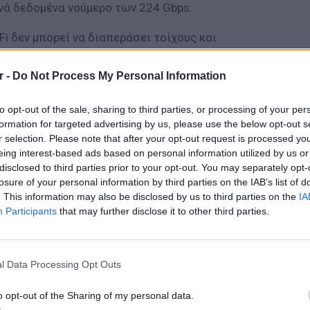
ινά δεδομένα νούμερο των 224 Gbps.
i-Fi δεν μπορεί να διαπεράσει τοίχους και
ταδίδει δεδομένα μέσω φωτός, οπότε η
εριορισμένη, όμως οι επιστήμονες
r -
Do Not Process My Personal Information
ο ασφαλές και ιδανικό για την διασύνδεση
 του Internet of Things. Αν και απέχουμε
to opt-out of the sale, sharing to third parties, or processing of your per
formation for targeted advertising by us, please use the below opt-out s
άθεση δικτύων και συνδέσεων Li-Fi, o
r selection. Please note that after your opt-out request is processed y
lmenni υποστηρίζει ότi μια σύνδεση
eing interest-based ads based on personal information utilized by us or
σμα 18 ταινιών του 1,5Gb η κάθε μια, σε ένα
disclosed to third parties prior to your opt-out. You may separately opt-
losure of your personal information by third parties on the IAB’s list of
. This information may also be disclosed by us to third parties on the
IA
ΔΙΑΦΗΜΙΣΗ
Participants
that may further disclose it to other third parties.
LIFESTY
Οι συν
l Data Processing Opt Outs
εισιτήρ
τις τιμ
o opt-out of the Sharing of my personal data.