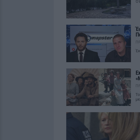
Ότ
Έ
Π
Π
Έκ
E
«
Π
Το
με