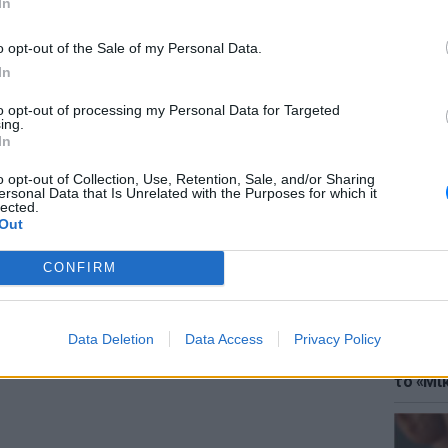
In
o opt-out of the Sale of my Personal Data.
In
gr στο
Google News
και μάθετε πρώτοι
τα
to opt-out of processing my Personal Data for Targeted
ing.
ΘΕΜΑΤ
In
Έφτιαξ
μουσική
; Τα νέα της ημέρας και ότι σου κάνει κλικ!
o opt-out of Collection, Use, Retention, Sale, and/or Sharing
ersonal Data that Is Unrelated with the Purposes for which it
lected.
r και στο Instagram
Out
ΔΙΑΦΗΜΙΣΗ
CONFIRM
Data Deletion
Data Access
Privacy Policy
ΘΕΜΑΤ
Explain
το «Μικ