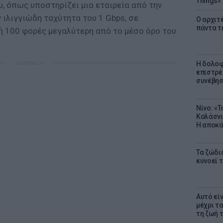
Things»
, όπως υποστηρίζει μια εταιρεία από την
ν ιλιγγιώδη ταχύτητα του 1 Gbps, σε
Ο αρχιτ
πάντα τ
ή 100 φορές μεγαλύτερη από το μέσο όρο του
ΔΙΑΦΗΜΙΣΗ
Η δολοφ
επιστρέ
συνέβησ
Νίνο: «
Καλάσνι
Η αποκά
Τα ζώδια
ευνοεί 
Αυτό εί
μέχρι τ
τη ζωή 