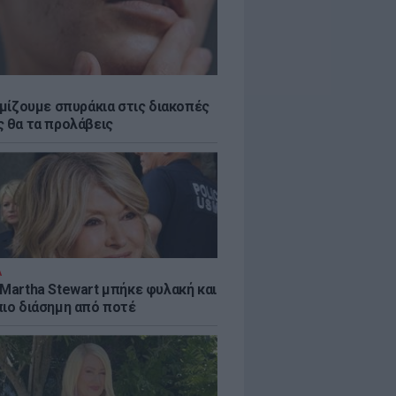
εμίζουμε σπυράκια στις διακοπές
ς θα τα προλάβεις
Α
 Martha Stewart μπήκε φυλακή και
πιο διάσημη από ποτέ