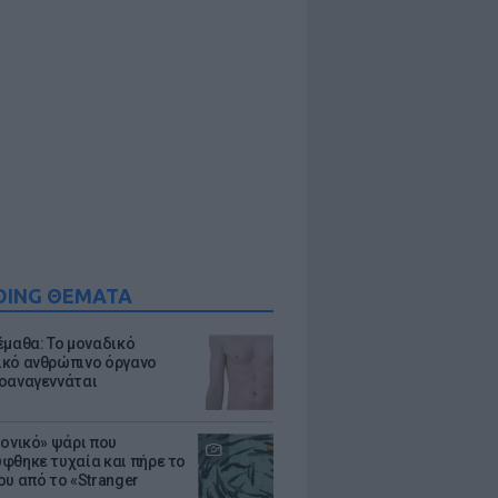
DING ΘΕΜΑΤΑ
έμαθα: Το μοναδικό
κό ανθρώπινο όργανο
οαναγεννάται
μονικό» ψάρι που
φθηκε τυχαία και πήρε το
ου από το «Stranger