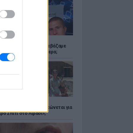
Α
αν το Napster που κατεβάζαμε
 - Πού βρίσκονται σήμερα;
Α
er: Γιατί η Αμερική τσακώνεται για
ρό Σπίτι στο Λιβάδι»;