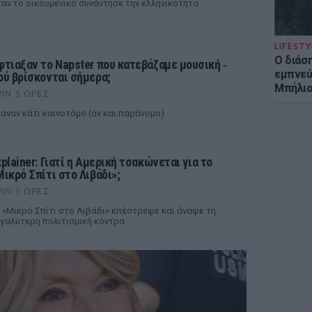
αν το οικουμενικό συνάντησε την ελληνικότητα
LIFESTY
Ο διάσ
φτιαξαν το Napster που κατεβάζαμε μουσική ‑
εμπνεύ
ού βρίσκονται σήμερα;
Μπήλιο
ΡΙΝ 5 ΏΡΕΣ
αναν κάτι καινοτόμο (αν και παράνομο)
xplainer: Γιατί η Αμερική τσακώνεται για το
Μικρό Σπίτι στο Λιβάδι»;
ΡΙΝ 5 ΏΡΕΣ
 «Μικρό Σπίτι στο Λιβάδι» επέστρεψε και άναψε τη
γαλύτερη πολιτισμική κόντρα