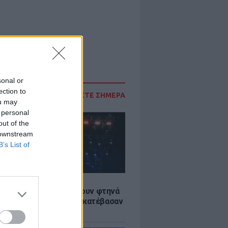
sonal or
ection to
ΔΙΑΒΑΣΤΕ ΣΗΜΕΡΑ
ou may
 personal
out of the
 downstream
B’s List of
LE
αυλίες επιτέλους βγάζουν φτηνά
ια - Ποιοι καλλιτέχνες κατέβασαν
ές