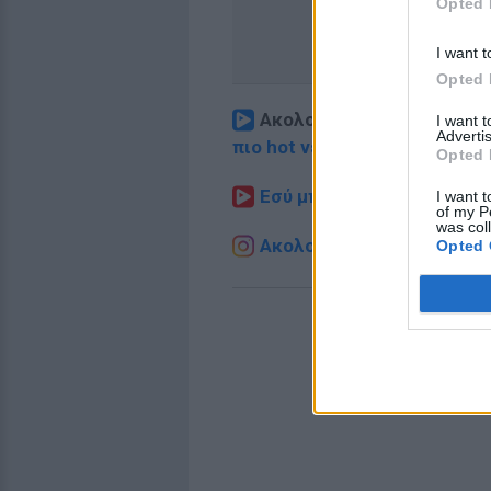
Opted 
I want t
Opted 
Ακολουθήστε το E-Radio.
I want 
Advertis
πιο hot νέα
.
Opted 
Εσύ μπήκες στο E-Daily.gr
I want t
of my P
was col
Ακολουθήστε το E-Radio.g
Opted 