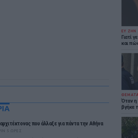
ΕΥ ΖΗΝ
Γιατί γ
και πώ
ΘΕΜΑΤ
Όταν η
βγήκε 
ΡΙΑ
 αρχιτέκτονας που άλλαξε για πάντα την Αθήνα
ΡΙΝ 5 ΏΡΕΣ