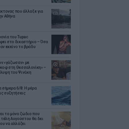
έκτονας που άλλαξε για
ην Αθήνα
ονία του Tupac
φει στο δικαστήριο – Όσα
αν εκείνο το βράδυ
Τον «γάζωσαν» με
κοφ στη Θεσσαλονίκη» –
λυψη του Ψινάκη
 σήμερα 6/8: Η μέρα
τις συζητήσεις
ναι το μόνο ζώδιο που
α τέλη Αυγούστου θα δει
του να αλλάζει