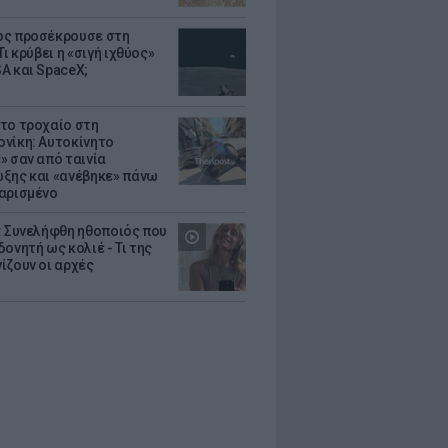
ς προσέκρουσε στη
Τι κρύβει η «σιγή ιχθύος»
A και SpaceX;
το τροχαίο στη
νίκη: Αυτοκίνητο
» σαν από ταινία
ξης και «ανέβηκε» πάνω
αρισμένο
: Συνελήφθη ηθοποιός που
oνητή ως κολιέ - Τι της
ίζουν οι αρχές