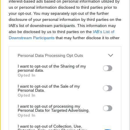
interest-based ads based on personal information utilized by
την Ολλανδία
us or personal information disclosed to third parties prior to
Προφυλακίστηκαν ο δήμαρχος
your opt-out. You may separately opt-out of the further
Στυλίδας και δύο ακόμη
disclosure of your personal information by third parties on the
κατηγορούμενοι για την
IAB’s list of downstream participants. This information may
πυρκαγιά στη Βοιωτία
also be disclosed by us to third parties on the
IAB’s List of
ΠΡΙΝ 7 ΏΡΕΣ
Downstream Participants
that may further disclose it to other
third parties.
Ομόφωνη απόφαση Ανακρίτριας και
Εισαγγελέα μετά από πολύωρη
διαδικασία που ολοκληρώθηκε τα
Personal Data Processing Opt Outs
ξημερώματα της Παρασκευής
I want to opt-out of the Sharing of my
Γιατί δεν έσωσα το κουτάβι: Ο
personal data.
ερευνητής που κατέγραφε τη
Opted In
συμβίωση του μικρού σκυλιού
με αγέλη λύκων εξηγεί γιατί
I want to opt-out of the Sale of my
Personal Data.
δεν επενέβη
Opted In
ΧΤΕΣ
I want to opt-out of processing my
«Κρατάμε την επιστημονική απόσταση,
Personal Data for Targeted Advertising.
δεν είναι δυνατόν να πάω να επέμβω,
Opted In
ούτε γίνεται να στείλω κάποιον
κτηνίατρο σε ένα μέρος όπου υπάρχει
αγέλη με λύκους, είναι επικίνδυνο» λέει
I want to opt-out of Collection, Use,
στο protothema.gr ο διδάκτορας