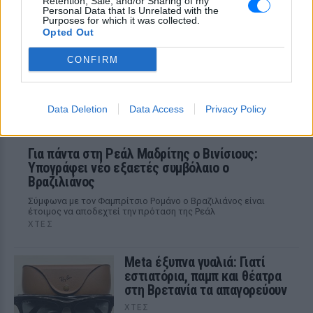
Retention, Sale, and/or Sharing of my
ζωολογίας του ΑΠΘ, Θεόδωρος Κομηνός
Personal Data that Is Unrelated with the
- Έχουν πεθάνει και έξι λυκόπουλα
Purposes for which it was collected.
Opted Out
CONFIRM
Data Deletion
Data Access
Privacy Policy
Για πάντα στη Ρεάλ Μαδρίτης ο Βινίσιους:
Υπογράφει νέο εξαετές συμβόλαιο ο
Βραζιλιάνος
Σύμφωνα με τον Φαμπρίτσιο Ρομάνο ο Βραζιλιάνος είναι
έτοιμος να αποδεχτεί την πρόταση της Ρεάλ
ΧΤΕΣ
Meta έξυπνα γυαλιά: Γιατί
εστιατόρια, παμπ και θέατρα
στη Βρετανία τα απαγορεύουν
ΧΤΕΣ