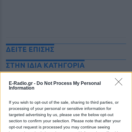
ΔΕΙΤΕ ΕΠΙΣΗΣ
ΣΤΗΝ ΙΔΙΑ ΚΑΤΗΓΟΡΙΑ
Τραγωδία στα Μάλια με νεκρή
E-Radio.gr -
Do Not Process My Personal
μητέρα: Βούτηξε να σώσει τη
Information
φίλη της και πνίγηκε ‑ τα
παιδιά φώναζαν για βοήθεια
If you wish to opt-out of the sale, sharing to third parties, or
ΠΡΙΝ 7 ΏΡΕΣ
processing of your personal or sensitive information for
Η νεκροψία-νεκροτομή στη σορό της
targeted advertising by us, please use the below opt-out
42χρονης έδειξε πνιγμό εντός ύδατος ως
αιτία θανάτου - το 3χρονο παιδί της
section to confirm your selection. Please note that after your
αναμένεται να παραλάβει σήμερα η
opt-out request is processed you may continue seeing
21χρονη αδερφή του, που ταξίδεψε από