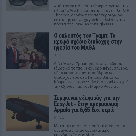
Από τον εστιάτορα Τζέρεμι Κινγκ ως την
αλυσίδα Wetherspoons και τον όμιλο ATG
Theatres, ολοένα περισσότεροι χώροι
εστίασης και ψυχαγωγίας κλείνουν την
πόρτα στα Ray-Ban Meta glasses.
Ο εκλεκτός του Τραμπ: Το
κρυφό σχέδιο διαδοχής στην
ηγεσία του MAGA
ΧΤΕΣ
Ο Ντόναλντ Τραμπ φέρεται να έδωσε
ιδιωτικά το πιο ξεκάθαρο μέχρι σήμερα
σήμα υπέρ του αντιπροέδρου ως
διαδόχου του στο Ρεπουμπλικανικό
Κόμμα, ενώ παράλληλα διατηρεί ανοιχτή
την εξίσωση με τον Μάρκο Ρούμπιο.
Συμφωνία εξαγοράς για την
EasyJet ‑ Στην αμερικανική
Appolo για 6,65 δισ. ευρώ
ΧΤΕΣ
Μετά την απόσυρση από τη διαδικασία
ανταγωνίστριας αμερικανικής
επενδυτικής εταιρίας