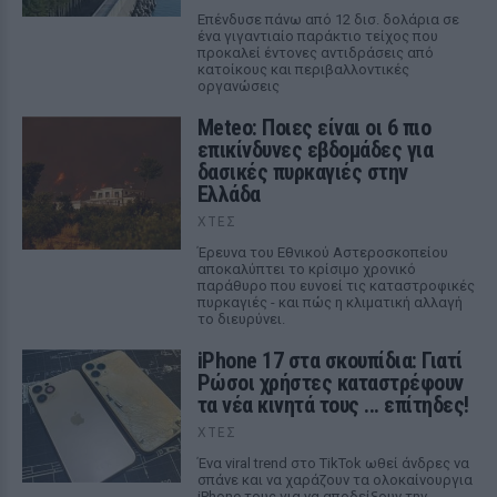
Επένδυσε πάνω από 12 δισ. δολάρια σε
ένα γιγαντιαίο παράκτιο τείχος που
προκαλεί έντονες αντιδράσεις από
κατοίκους και περιβαλλοντικές
οργανώσεις
Meteo: Ποιες είναι οι 6 πιο
επικίνδυνες εβδομάδες για
δασικές πυρκαγιές στην
Ελλάδα
ΧΤΕΣ
Έρευνα του Εθνικού Αστεροσκοπείου
αποκαλύπτει το κρίσιμο χρονικό
παράθυρο που ευνοεί τις καταστροφικές
πυρκαγιές - και πώς η κλιματική αλλαγή
το διευρύνει.
iPhone 17 στα σκουπίδια: Γιατί
Ρώσοι χρήστες καταστρέφουν
τα νέα κινητά τους ... επίτηδες!
ΧΤΕΣ
Ένα viral trend στο TikTok ωθεί άνδρες να
σπάνε και να χαράζουν τα ολοκαίνουργια
iPhone τους για να αποδείξουν την