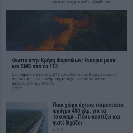
συνέχεια είχε αφεθεί ελεύθερος
Φωτιά στην Κρήνη Φαρσάλων: Εναέρια μέσα
και SMS από το 112
Στο σημείο επιχειρούν 24 πυροσβέστες με 8 οχήματα και 3
αεροσκάφη, ενώ συνδρομή παρέχουν υδροφόρες και
μηχανήματα έργου ΟΤΑ.
ΧΤΕΣ
Ποια χώρα έχτισε τσιμεντένιο
φράγμα 400 χλμ. για τα
τσουνάμι ‑ Πόσο κοστίζει και
γιατί διχάζει
ΧΤΕΣ