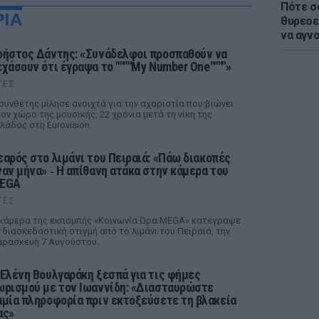
Πότε σ
ΡΙΑ
θυρεοε
να αγν
ρήστος Δάντης: «Συνάδελφοι προσπαθούν να
εχάσουν ότι έγραψα το """"My Number One""""»
ΤΕΣ
συνθέτης μίλησε ανοιχτά για την αχαριστία που βιώνει
ον χώρο της μουσικής, 22 χρόνια μετά τη νίκη της
λάδας στη Eurovision.
εαρός στο λιμάνι του Πειραιά: «Πάω διακοπές
ναν μήνα» ‑ Η απίθανη ατάκα στην κάμερα του
EGA
ΤΕΣ
κάμερα της εκπομπής «Κοινωνία Ώρα MEGA» κατέγραψε
 διασκεδαστική στιγμή από το λιμάνι του Πειραιά, την
ρασκευή 7 Αυγούστου.
 Ελένη Βουλγαράκη ξεσπά για τις φήμες
ωρισμού με τον Ιωαννίδη: «Διασταυρώστε
αμία πληροφορία πριν εκτοξεύσετε τη βλακεία
ας»