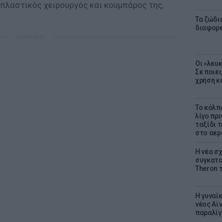
ο πλαστικός χειρουργός και κουμπάρος της,
Τα ζώδια
διαφορ
ΔΙΑΦΗΜΙΣΗ
Οι «λευ
Σε ποιε
χρήση κ
Το κόλπ
λίγο πρι
ταξίδι 
στο αερ
Η νέα σχ
συγκατοί
Theron 
Η γυναί
νέος Αϊν
παραλίγο