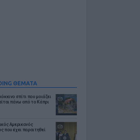
DING ΘΕΜΑΤΑ
κόκκινο σπίτι που μοιάζει
είται πάνω από το Κάπρι
ικός Αμερικανός
ς που έχει παραιτηθεί