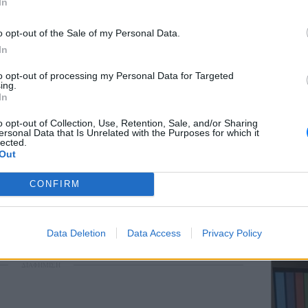
In
o opt-out of the Sale of my Personal Data.
In
ΕΥ ΖΗΝ
to opt-out of processing my Personal Data for Targeted
Ελληνικ
ing.
scramb
In
o opt-out of Collection, Use, Retention, Sale, and/or Sharing
ersonal Data that Is Unrelated with the Purposes for which it
lected.
Out
gr στο
Google News
και μάθετε πρώτοι
τα
CONFIRM
; Τα νέα της ημέρας και ότι σου κάνει κλικ!
ΚΕΡΔΙΣ
Καλοκα
Data Deletion
Data Access
Privacy Policy
τα μεγ
r και στο Instagram
ΔΙΑΦΗΜΙΣΗ