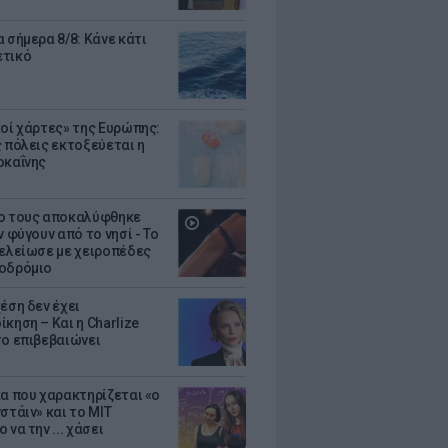
 σήμερα 8/8: Κάνε κάτι
ετικό
κοί χάρτες» της Ευρώπης:
ς πόλεις εκτοξεύεται η
οκαΐνης
ο τους αποκαλύφθηκε
ν φύγουν από το νησί - Το
τελείωσε με χειροπέδες
οδρόμιο
έση δεν έχει
κηση – Και η Charlize
το επιβεβαιώνει
κα που χαρακτηρίζεται «ο
στάιν» και το MIT
 να την ... χάσει