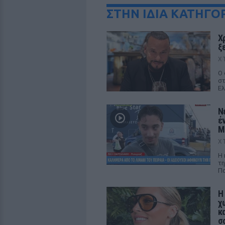
ΣΤΗΝ ΙΔΙΑ ΚΑΤΗΓΟ
Χ
ξ
Χ
Ο 
στ
Ελ
Ν
έ
M
Χ
Η 
τη
Πα
Η
χ
κ
σ