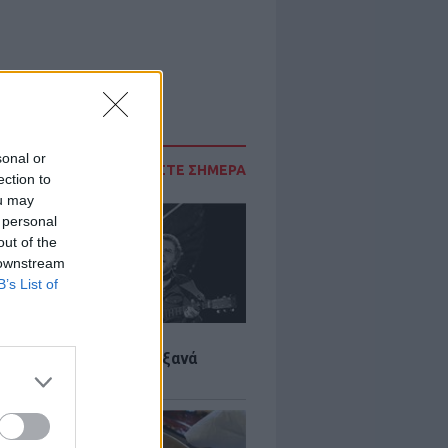
sonal or
ΔΙΑΒΑΣΤΕ ΣΗΜΕΡΑ
ection to
ou may
 personal
out of the
 downstream
B’s List of
LTURE
it wonders που έγιναν ξανά
οι από… ατύχημα