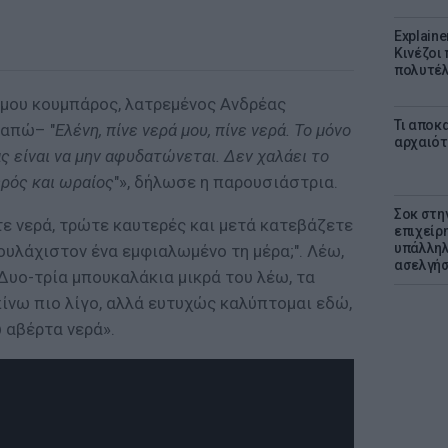
Explaine
Κινέζοι
πολυτέλ
 μου κουμπάρος, λατρεμένος Ανδρέας
Τι αποκ
γαπώ– "
Ελένη, πίνε νερά μου, πίνε νερά. Το μόνο
αρχαιότ
ς είναι να μην αφυδατώνεται. Δεν χαλάει το
ερός και ωραίος
"», δήλωσε η παρουσιάστρια.
Σοκ στη
τε νερά, τρώτε καυτερές και μετά κατεβάζετε
επιχείρ
υπάλληλ
τουλάχιστον ένα εμφιαλωμένο τη μέρα;". Λέω,
ασελγήσ
. Δυο-τρία μπουκαλάκια μικρά του λέω, τα
πίνω πιο λίγο, αλλά ευτυχώς καλύπτομαι εδώ,
 αβέρτα νερά».