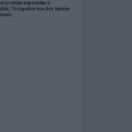
ου χτυπάει καμπανάκι ο
ιδής; Τα σημάδια που δεν πρέπει
οήσεις