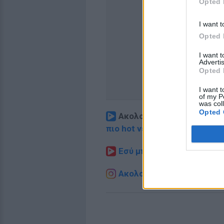
Opted 
I want t
Opted 
I want 
Advertis
Opted 
I want t
of my P
was col
Opted 
Ακολουθήστε το E-Radio.
πιο hot νέα
.
Εσύ μπήκες στο E-Daily.gr
Ακολουθήστε το E-Radio.g