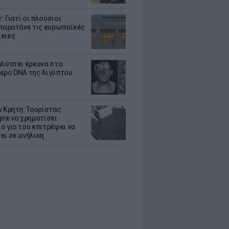
r: Γιατί οι πλούσιοι
 παρατάνε τις ευρωπαϊκές
ειες
αλύπτει έρευνα στο
ερο DNA της Αιγύπτου
ν Κρήτη: Τουρίστας
ησε να χρηματίσει
ο για του επιτρέψει να
ει σε ανήλικη