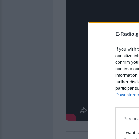
E-Radio.g
If you wish 
sensitive in
confirm you
continue se
information 
further disc
participants
Downstream 
Persona
I want t