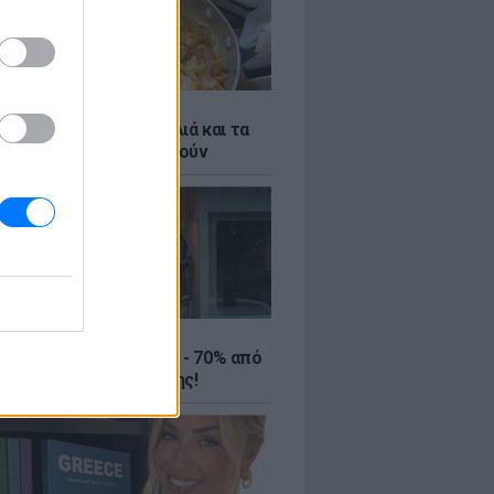
ό γιαούρτι: Μία κουταλιά και τα
led eggs θα απογειωθούν
ΤΕ
ιρινές εκπτώσεις έως - 70% από
αλύτερα eshops ένδυσης!