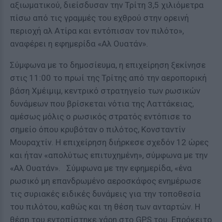
αξιωματικού, διείσδυσαν την Τρίτη 3,5 χιλιόμετρα
πίσω από τις γραμμές του εχθρού στην ορεινή
περιοχή αλ Ατίρα και εντόπισαν τον πιλότο»,
αναφέρει η εφημερίδα «Αλ Ουατάν».
Σύμφωνα με το δημοσίευμα, η επιχείρηση ξεκίνησε
στις 11:00 το πρωί της Τρίτης από την αεροπορική
βάση Χμέιμιμ, κεντρικό στρατηγείο των ρωσικών
δυνάμεων που βρίσκεται νότια της Λαττάκειας,
αμέσως μόλις ο ρωσικός στρατός εντόπισε το
σημείο όπου κρυβόταν ο πιλότος, Κονσταντίν
Μουραχτίν. Η επιχείρηση διήρκεσε σχεδόν 12 ώρες
και ήταν «απολύτως επιτυχημένη», σύμφωνα με την
«Αλ Ουατάν». Σύμφωνα με την εφημερίδα, «ένα
ρωσικό μη επανδρωμένο αεροσκάφος ενημέρωσε
τις συριακές ειδικές δυνάμεις για την τοποθεσία
του πιλότου, καθώς και τη θέση των ανταρτών. Η
θέση του εντοπίστηκε χάρη στο GPS του. Επρόκειτο