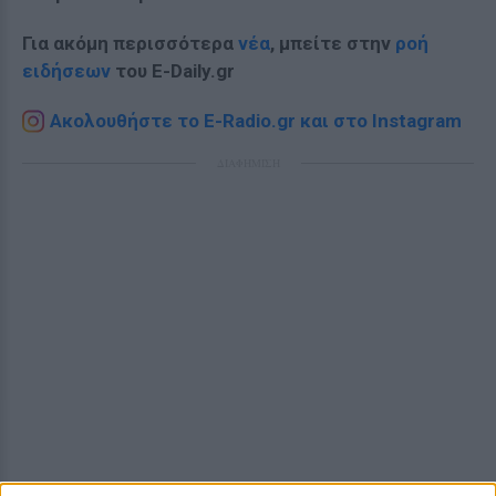
Για ακόμη περισσότερα
νέα
, μπείτε στην
ροή
ειδήσεων
του E-Daily.gr
Ακολουθήστε το E-Radio.gr και στο Instagram
ΔΙΑΦΗΜΙΣΗ