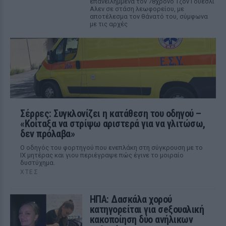
επανειλημμένα τον 78χρονο Τζον Γουέσλι
Αλεν σε στάση λεωφορείου, με
αποτέλεσμα τον θάνατό του, σύμφωνα
με τις αρχές
Σέρρες: Συγκλονίζει η κατάθεση του οδηγού –
«Κοίταξα να στρίψω αριστερά για να γλιτώσω,
δεν πρόλαβα»
Ο οδηγός του φορτηγού που ενεπλάκη στη σύγκρουση με το
ΙΧ μητέρας και γιου περιέγραψε πώς έγινε το μοιραίο
δυστύχημα.
ΧΤΕΣ
ΗΠΑ: Δασκάλα χορού
κατηγορείται για σeξουαλική
κακοποίηση δύο ανήλικων