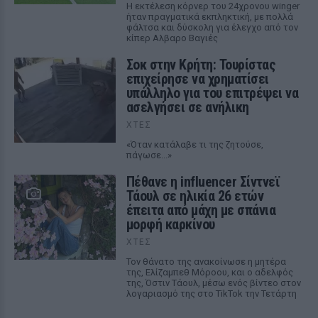
Η εκτέλεση κόρνερ του 24χρονου winger
ήταν πραγματικά εκπληκτική, με πολλά
φάλτσα και δύσκολη για έλεγχο από τον
κίπερ Αλβαρο Βαγιές
Σοκ στην Κρήτη: Τουρίστας
επιχείρησε να χρηματίσει
υπάλληλο για του επιτρέψει να
ασελγήσει σε ανήλικη
ΧΤΕΣ
«Όταν κατάλαβε τι της ζητούσε,
πάγωσε...»
Πέθανε η influencer Σίντνεϊ
Τάουλ σε ηλικία 26 ετών
έπειτα από μάχη με σπάνια
μορφή καρκίνου
ΧΤΕΣ
Τον θάνατο της ανακοίνωσε η μητέρα
της, Ελίζαμπεθ Μόροου, και ο αδελφός
της, Όστιν Τάουλ, μέσω ενός βίντεο στον
λογαριασμό της στο TikTok την Τετάρτη