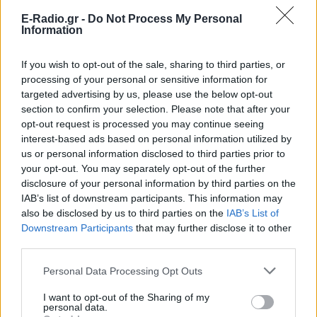
E-Radio.gr -
Do Not Process My Personal
Information
If you wish to opt-out of the sale, sharing to third parties, or
processing of your personal or sensitive information for
targeted advertising by us, please use the below opt-out
section to confirm your selection. Please note that after your
opt-out request is processed you may continue seeing
ΔΕΙΤΕ ΕΠΙΣΗΣ
interest-based ads based on personal information utilized by
us or personal information disclosed to third parties prior to
ΣΤΗΝ ΙΔΙΑ ΚΑΤΗΓΟΡΙΑ
your opt-out. You may separately opt-out of the further
disclosure of your personal information by third parties on the
«Θέλω τον μπαμπά μου»: Το
IAB’s list of downstream participants. This information may
βίντεο της μεθυσμένης οδηγού
also be disclosed by us to third parties on the
IAB’s List of
που σκότωσε νύφη ώρες μετά
Downstream Participants
that may further disclose it to other
τον γάμο της
third parties.
ΧΤΕΣ
Personal Data Processing Opt Outs
Η Jamie Lee Komoroski, με αλκοόλ
τριπλάσιο του νόμιμου ορίου, έπεσε
I want to opt-out of the Sharing of my
πάνω στο golf cart των νεόνυμφων στο
personal data.
Folly Beach - τώρα νέο υλικό από το