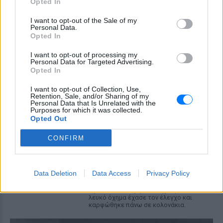
Opted In
αστυνομικό τμήμα αποκαλύπτει τη
συμπεριφορά της λίγο μετά τη μοιραία
σύγκρουση
I want to opt-out of the Sale of my
Personal Data.
Τροχαίο στις Σέρρες: «Έχασα τη
Opted In
γυναίκα και το παιδί μου, τα
I want to opt-out of processing my
έχασα όλα» ‑ Ο πόνος του
Personal Data for Targeted Advertising.
πατέρα
Opted In
ΧΤΕΣ
I want to opt-out of Collection, Use,
Μητέρα 43 ετών και ο 21χρονος γιος της
Retention, Sale, and/or Sharing of my
σκοτώθηκαν σε μετωπική σύγκρουση με
Personal Data that Is Unrelated with the
φορτηγό στην επαρχιακή οδό Αμφίπολης
Purposes for which it was collected.
– Δράμας, κοντά στην Παλαιοκώμη.
Opted Out
Καταδίωξη στο κέντρο της
CONFIRM
Θεσσαλονίκης: Έσπασαν το
τζάμι του οδηγού – «Μην κάνεις
μ@@@», του φώναζαν
Data Deletion
Data Access
Privacy Policy
ΧΤΕΣ
Εξαιτίας των υψηλών ταχυτήτων το
λευκό όχημα έχασε τον έλεγχο και
καρφώθηκε πάνω σε κολονάκια.