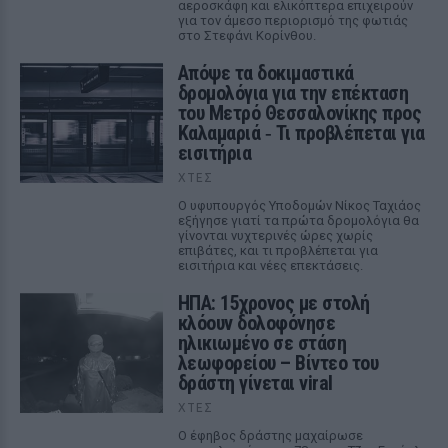
αεροσκάφη και ελικόπτερα επιχειρούν
για τον άμεσο περιορισμό της φωτιάς
στο Στεφάνι Κορίνθου.
Απόψε τα δοκιμαστικά
δρομολόγια για την επέκταση
του Μετρό Θεσσαλονίκης προς
Καλαμαριά ‑ Τι προβλέπεται για
εισιτήρια
ΧΤΕΣ
Ο υφυπουργός Υποδομών Νίκος Ταχιάος
εξήγησε γιατί τα πρώτα δρομολόγια θα
γίνονται νυχτερινές ώρες χωρίς
επιβάτες, και τι προβλέπεται για
εισιτήρια και νέες επεκτάσεις.
ΗΠΑ: 15χρονος με στολή
κλόουν δολοφόνησε
ηλικιωμένο σε στάση
λεωφορείου – Βίντεο του
δράστη γίνεται viral
ΧΤΕΣ
Ο έφηβος δράστης μαχαίρωσε