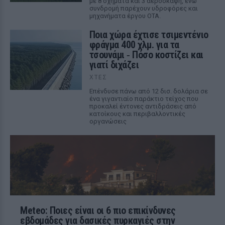
με 8 οχήματα και 3 αεροσκάφη, ενώ
συνδρομή παρέχουν υδροφόρες και
μηχανήματα έργου ΟΤΑ.
Ποια χώρα έχτισε τσιμεντένιο
φράγμα 400 χλμ. για τα
τσουνάμι ‑ Πόσο κοστίζει και
γιατί διχάζει
ΧΤΕΣ
Επένδυσε πάνω από 12 δισ. δολάρια σε
ένα γιγαντιαίο παράκτιο τείχος που
προκαλεί έντονες αντιδράσεις από
κατοίκους και περιβαλλοντικές
οργανώσεις
Meteo: Ποιες είναι οι 6 πιο επικίνδυνες
εβδομάδες για δασικές πυρκαγιές στην