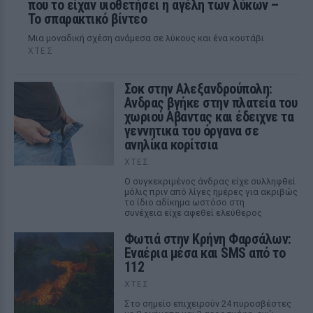
που το είχαν υιοθετήσει η αγέλη των λύκων –
Το σπαρακτικό βίντεο
Μια μοναδική σχέση ανάμεσα σε λύκους και ένα κουτάβι
ΧΤΕΣ
Σοκ στην Αλεξανδρούπολη:
Ανδρας βγήκε στην πλατεία του
χωριού Αβαντας και έδειχνε τα
γεννητικά του όργανα σε
ανηλίκα κορίτσια
ΧΤΕΣ
Ο συγκεκριμένος άνδρας είχε συλληφθεί
μόλις πριν από λίγες ημέρες για ακριβώς
το ίδιο αδίκημα ωστόσο στη
συνέχεια είχε αφεθεί ελεύθερος
Φωτιά στην Κρήνη Φαρσάλων:
Εναέρια μέσα και SMS από το
112
ΧΤΕΣ
Στο σημείο επιχειρούν 24 πυροσβέστες