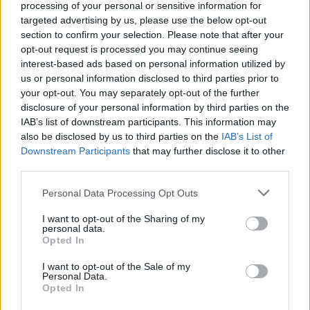
processing of your personal or sensitive information for
targeted advertising by us, please use the below opt-out
section to confirm your selection. Please note that after your
opt-out request is processed you may continue seeing
interest-based ads based on personal information utilized by
us or personal information disclosed to third parties prior to
your opt-out. You may separately opt-out of the further
disclosure of your personal information by third parties on the
IAB’s list of downstream participants. This information may
also be disclosed by us to third parties on the
IAB’s List of
Downstream Participants
that may further disclose it to other
Ακολουθήστε το E-Radio.gr στο
Google News
third parties.
και μάθετε πρώτοι
τα πιο hot νέα
.
Personal Data Processing Opt Outs
Για ακόμη περισσότερα
νέα
, μπείτε στην
ροή
I want to opt-out of the Sharing of my
ειδήσεων
του E-Daily.gr
personal data.
Opted In
Ακολουθήστε το E-Radio.gr και στο Instagram
I want to opt-out of the Sale of my
Personal Data.
ΔΙΑΦΗΜΙΣΗ
Opted In