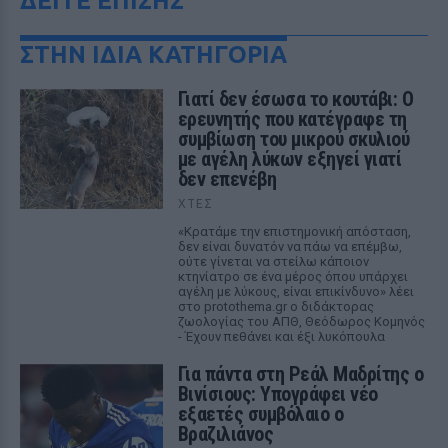
ΔΕΙΤΕ ΕΠΙΣΗΣ
ΣΤΗΝ ΙΔΙΑ ΚΑΤΗΓΟΡΙΑ
Γιατί δεν έσωσα το κουτάβι: Ο
ερευνητής που κατέγραφε τη
συμβίωση του μικρού σκυλιού
με αγέλη λύκων εξηγεί γιατί
δεν επενέβη
ΧΤΕΣ
«Κρατάμε την επιστημονική απόσταση,
δεν είναι δυνατόν να πάω να επέμβω,
ούτε γίνεται να στείλω κάποιον
κτηνίατρο σε ένα μέρος όπου υπάρχει
αγέλη με λύκους, είναι επικίνδυνο» λέει
στο protothema.gr ο διδάκτορας
ζωολογίας του ΑΠΘ, Θεόδωρος Κομηνός
- Έχουν πεθάνει και έξι λυκόπουλα
Για πάντα στη Ρεάλ Μαδρίτης ο
Βινίσιους: Υπογράφει νέο
εξαετές συμβόλαιο ο
Βραζιλιάνος