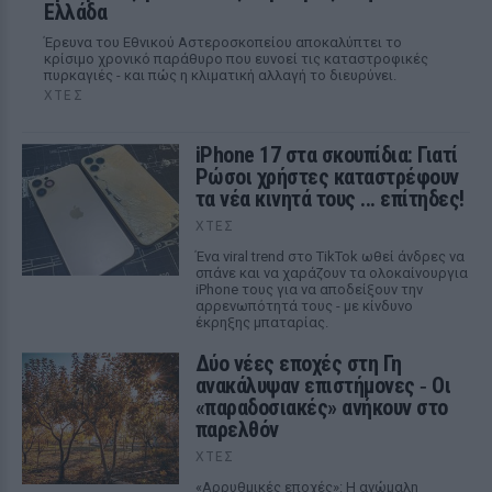
Ελλάδα
Έρευνα του Εθνικού Αστεροσκοπείου αποκαλύπτει το
κρίσιμο χρονικό παράθυρο που ευνοεί τις καταστροφικές
πυρκαγιές - και πώς η κλιματική αλλαγή το διευρύνει.
ΧΤΕΣ
iPhone 17 στα σκουπίδια: Γιατί
Ρώσοι χρήστες καταστρέφουν
τα νέα κινητά τους ... επίτηδες!
ΧΤΕΣ
Ένα viral trend στο TikTok ωθεί άνδρες να
σπάνε και να χαράζουν τα ολοκαίνουργια
iPhone τους για να αποδείξουν την
αρρενωπότητά τους - με κίνδυνο
έκρηξης μπαταρίας.
Δύο νέες εποχές στη Γη
ανακάλυψαν επιστήμονες ‑ Oι
«παραδοσιακές» ανήκουν στο
παρελθόν
ΧΤΕΣ
«Αρρυθμικές εποχές»: Η ανώμαλη