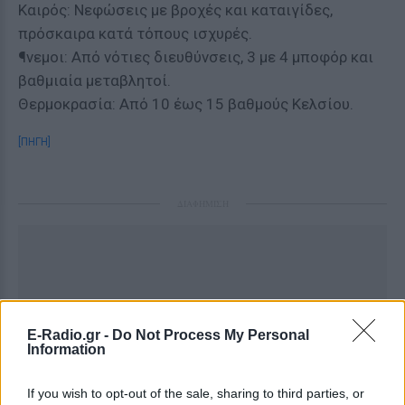
Καιρός: Νεφώσεις με βροχές και καταιγίδες,
πρόσκαιρα κατά τόπους ισχυρές.
¶νεμοι: Από νότιες διευθύνσεις, 3 με 4 μποφόρ και
βαθμιαία μεταβλητοί.
Θερμοκρασία: Από 10 έως 15 βαθμούς Κελσίου.
[ΠΗΓΗ]
ΔΙΑΦΗΜΙΣΗ
E-Radio.gr -
Do Not Process My Personal
Information
If you wish to opt-out of the sale, sharing to third parties, or