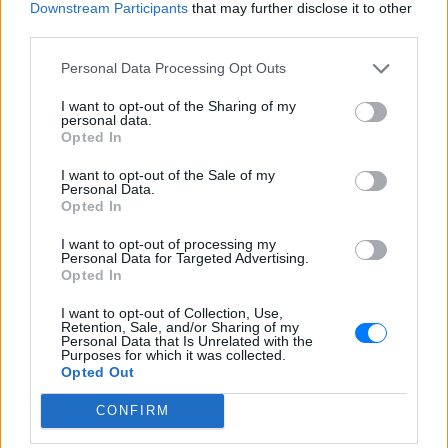
Downstream Participants
that may further disclose it to other
Η Λεωφόρος Προφήτη Δανιήλ, που
third parties.
κατασκευάζεται στο πλαίσιο της Διπλής
Ανάπλασης, αποτελεί μέρος ενός νέου
Personal Data Processing Opt Outs
οδικού δικτύου 8 χιλιομέτρων και
συνδέεται άμεσα με το νέο γήπεδο του
Παναθηναϊκού.
I want to opt-out of the Sharing of my
personal data.
Opted In
I want to opt-out of the Sale of my
Personal Data.
Opted In
I want to opt-out of processing my
Personal Data for Targeted Advertising.
Ισραηλινό ΥΠΕΞ προς τουρίστες στην Ελλάδα:
Opted In
«Κρύψτε ότι είστε Ισραηλινοί» λόγω
I want to opt-out of Collection, Use,
διαδηλώσεων
Retention, Sale, and/or Sharing of my
Personal Data that Is Unrelated with the
Ταξιδιωτική προειδοποίηση εξέδωσε το ισραηλινό
Purposes for which it was collected.
υπουργείο Εξωτερικών ενόψει της «ημέρας οργής»
Opted Out
φιλοπαλαιστινιακών οργανώσεων σε 36 σημεία της χώρας.
ΣΉΜΕΡΑ
CONFIRM