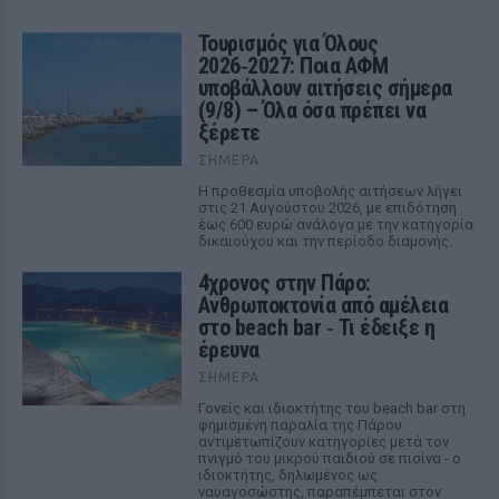
Τουρισμός για Όλους
2026‑2027: Ποια ΑΦΜ
υποβάλλουν αιτήσεις σήμερα
(9/8) – Όλα όσα πρέπει να
ξέρετε
ΣΉΜΕΡΑ
Η προθεσμία υποβολής αιτήσεων λήγει
στις 21 Αυγούστου 2026, με επιδότηση
έως 600 ευρώ ανάλογα με την κατηγορία
δικαιούχου και την περίοδο διαμονής.
4χρονος στην Πάρο:
Ανθρωποκτονία από αμέλεια
στο beach bar ‑ Τι έδειξε η
έρευνα
ΣΉΜΕΡΑ
Γονείς και ιδιοκτήτης του beach bar στη
φημισμένη παραλία της Πάρου
αντιμετωπίζουν κατηγορίες μετά τον
πνιγμό του μικρού παιδιού σε πισίνα - ο
ιδιοκτήτης, δηλωμένος ως
ναυαγοσώστης, παραπέμπεται στον