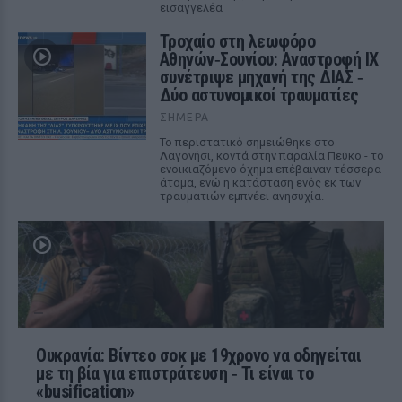
εισαγγελέα
Τροχαίο στη λεωφόρο
Αθηνών‑Σουνίου: Αναστροφή ΙΧ
συνέτριψε μηχανή της ΔΙΑΣ ‑
Δύο αστυνομικοί τραυματίες
ΣΉΜΕΡΑ
Το περιστατικό σημειώθηκε στο
Λαγονήσι, κοντά στην παραλία Πεύκο - το
ενοικιαζόμενο όχημα επέβαιναν τέσσερα
άτομα, ενώ η κατάσταση ενός εκ των
τραυματιών εμπνέει ανησυχία.
Ουκρανία: Βίντεο σοκ με 19χρονο να οδηγείται
με τη βία για επιστράτευση ‑ Τι είναι το
«busification»