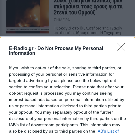
Χούθι χτύπησαν Aramco, Ιράν
σκληραίνει τους όρους για τα
Στενά του Ορμούζ
ΣΉΜΕΡΑ
Πυρκαγιά στο διυλιστήριο της Τζαζάν
μετά από επίθεση drone - Η Τεχεράνη
απαιτεί αποχώρηση αμερικανικών
δυνάμεων, άρση κυρώσεων και
αποζημιώσεις πριν ανοίξει η κρίσιμη
E-Radio.gr -
Do Not Process My Personal
θαλάσσια δίοδος
Information
Ελικόπτερο προσγειώθηκε στο
Σαρακήνικο για να κάνουν
If you wish to opt-out of the sale, sharing to third parties, or
μπάνιο οι επιβάτες του
processing of your personal or sensitive information for
targeted advertising by us, please use the below opt-out
ΣΉΜΕΡΑ
section to confirm your selection. Please note that after your
Ο επιχειρηματίας από τη Μήλο που
opt-out request is processed you may continue seeing
κατέγραψε το περιστατικό μίλησε στον
ΣΚΑΪ και περιέγραψε τι είδε στην
interest-based ads based on personal information utilized by
παραλία
us or personal information disclosed to third parties prior to
your opt-out. You may separately opt-out of the further
Νέα λεωφόρος στον Βοτανικό:
disclosure of your personal information by third parties on the
Πόσες λωρίδες θα έχει και
IAB’s list of downstream participants. This information may
πότε παραδίδεται
also be disclosed by us to third parties on the
IAB’s List of
ΣΉΜΕΡΑ