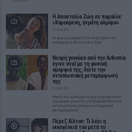
ΣΉΜΕΡΑ
Η Αποστολία Ζώη σε παραλία:
«Χαρούμενη, γεμάτη αλμύρα»
ΣΉΜΕΡΑ
Οι φωτογραφίες που ανάρτησε στο
Instagram η Αποστολία Ζώη
Νεαρή γυναίκα από την Αιθιοπία
έγινε viral με τη φυσική
ομορφιά της, δείτε την
εντυπωσιακή μεταμόρφωσή
της
ΣΉΜΕΡΑ
Μετά την αυθόρμητη φωτογραφία που
την έκανε γνωστή, η Ελίζαμπεθ Ντέστα
εντυπωσίασε ξανά με μια λαμπερή
μεταμόρφωση
Πέρεζ Χίλτον: Τι λέει η
οικογένειά του μετά το