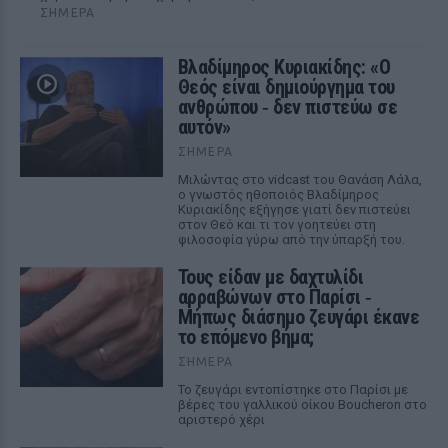
ΣΉΜΕΡΑ
Βλαδίμηρος Κυριακίδης: «Ο
Θεός είναι δημιούργημα του
ανθρώπου ‑ δεν πιστεύω σε
αυτόν»
ΣΉΜΕΡΑ
Μιλώντας στο vidcast του Θανάση Λάλα,
ο γνωστός ηθοποιός Βλαδίμηρος
Κυριακίδης εξήγησε γιατί δεν πιστεύει
στον Θεό και τι τον γοητεύει στη
φιλοσοφία γύρω από την ύπαρξή του.
Τους είδαν με δαχτυλίδι
αρραβώνων στο Παρίσι ‑
Μήπως διάσημο ζευγάρι έκανε
το επόμενο βήμα;
ΣΉΜΕΡΑ
Το ζευγάρι εντοπίστηκε στο Παρίσι με
βέρες του γαλλικού οίκου Boucheron στο
αριστερό χέρι