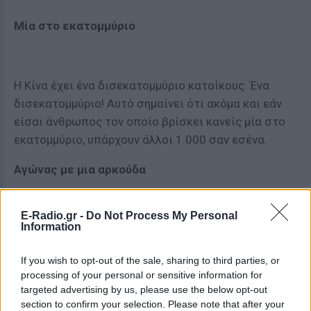
Μία στο εκατομμύριο
Η Κίνα έχει ένα δισεκατομμύριο κατοίκους. Ένα
δισεκατομμύριο! Αυτό σημαίνει ότι ακόμα και εάν
είσαι άνθρωπος τον οποίο βρίσκει κανείς μία στο
εκατομμύριο, υπάρχουν άλλοι 1.000 σαν εσένα.
Αγώνας με μια αρκούδα
E-Radio.gr -
Do Not Process My Personal
Information
Δύο κατασκηνωτές περπατούν μέσα στο δάσος,
όταν μια αρκούδα εμφανίζεται στο ένα μέτρο. Η
If you wish to opt-out of the sale, sharing to third parties, or
αρκούδα βλέπει τους κατασκηνωτές και αρχίζει να
processing of your personal or sensitive information for
τους πλησιάζει. Ο πρώτος άνδρας ρίχνει κάτω την
targeted advertising by us, please use the below opt-out
τσάντα του και αρχίζει να φορά τα αθλητικά του
section to confirm your selection. Please note that after your