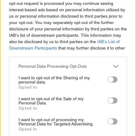
παπούτσια. Ο δεύτερος άνδρας λέει: «Τι κάνεις; Τα
opt-out request is processed you may continue seeing
interest-based ads based on personal information utilized by
αθλητικά δεν θα σε βοηθήσουν να ξεπεράσεις την
us or personal information disclosed to third parties prior to
αρκούδα». «Δεν χρειάζεται να ξεπεράσω την
your opt-out. You may separately opt-out of the further
αρκούδα», λέει ο άλλος. «Αρκεί να τρέξω πιο
disclosure of your personal information by third parties on the
γρήγορα από σένα».
IAB’s list of downstream participants. This information may
also be disclosed by us to third parties on the
IAB’s List of
ΔΙΑΦΗΜΙΣΗ
Downstream Participants
that may further disclose it to other
third parties.
Personal Data Processing Opt Outs
I want to opt-out of the Sharing of my
personal data.
Opted In
I want to opt-out of the Sale of my
Personal Data.
Opted In
I want to opt-out of processing my
Personal Data for Targeted Advertising.
Opted In