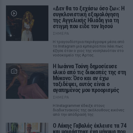
«Δεν θα το ξεχάσω όσο ζω»: Η
συγκλονιστική εξομολόγηση
της Αγγελικής Ηλιάδη για τη
στιγμή που είδε τον Ιησού
ΣΉΜΕΡΑ
Η τραγουδίστρια περιέγραψε μέσα από
το Instagram μια εμπειρία που λέει πως
έζησε όταν ο γιος της νοσηλευόταν στο
νοσοκομείο της Αρτας.
Η Ιωάννα Τούνη δημοσίευσε
υλικό από τις διακοπές της στη
Μύκονο: Όσο και αν έχω
ταξιδέψει, αυτός είναι ο
αγαπημένος μου προορισμός
ΣΉΜΕΡΑ
Η Instagrammer έδειξε στους
διαδικτυακούς της ακόλουθους εικόνες
από την απόδρασή της
Ο Λάκης Γαβαλάς έκλεισε τα 74
και μοιράστηκε ένα μήνυμα που