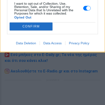
I want to opt-out of Collection, Use,
Retention, Sale, and/or Sharing of my
Personal Data that Is Unrelated with the
Purposes for which it was collected.
Opted Out
CONFIRM
Ακολουθήστε το E-Radio.gr στο
Google News
Data Deletion
Data Access
Privacy Policy
και μάθετε πρώτοι
τα πιο hot νέα
.
Εσύ μπήκες στο E-Daily.gr; Τα νέα της ημέρας
και ότι σου κάνει κλικ!
Ακολουθήστε το E-Radio.gr και στο Instagram
ΔΙΑΦΗΜΙΣΗ