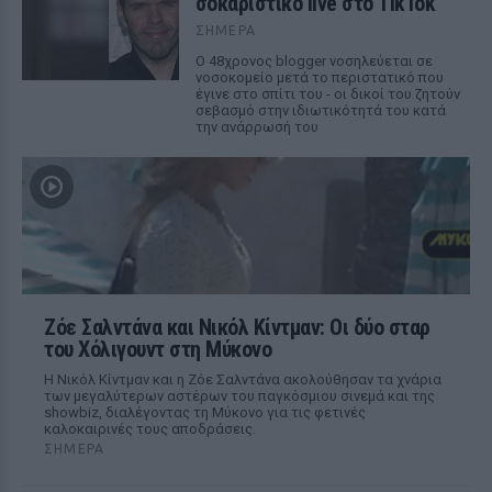
σοκαριστικό live στο TikTok
ΣΉΜΕΡΑ
Ο 48χρονος blogger νοσηλεύεται σε
νοσοκομείο μετά το περιστατικό που
έγινε στο σπίτι του - οι δικοί του ζητούν
σεβασμό στην ιδιωτικότητά του κατά
την ανάρρωσή του
Ζόε Σαλντάνα και Νικόλ Κίντμαν: Οι δύο σταρ
του Χόλιγουντ στη Μύκονο
Η Νικόλ Κίντμαν και η Ζόε Σαλντάνα ακολούθησαν τα χνάρια
των μεγαλύτερων αστέρων του παγκόσμιου σινεμά και της
showbiz, διαλέγοντας τη Μύκονο για τις φετινές
καλοκαιρινές τους αποδράσεις.
ΣΉΜΕΡΑ