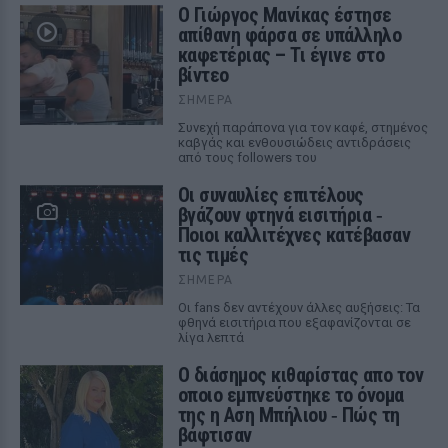
Ο Γιώργος Μανίκας έστησε
απίθανη φάρσα σε υπάλληλο
καφετέριας – Τι έγινε στο
βίντεο
ΣΉΜΕΡΑ
Συνεχή παράπονα για τον καφέ, στημένος
καβγάς και ενθουσιώδεις αντιδράσεις
από τους followers του
Οι συναυλίες επιτέλους
βγάζουν φτηνά εισιτήρια ‑
Ποιοι καλλιτέχνες κατέβασαν
τις τιμές
ΣΉΜΕΡΑ
Οι fans δεν αντέχουν άλλες αυξήσεις: Τα
φθηνά εισιτήρια που εξαφανίζονται σε
λίγα λεπτά
Ο διάσημος κιθαρίστας απο τον
οποιο εμπνεύστηκε το όνομα
της η Αση Μπήλιου ‑ Πώς τη
βάφτισαν