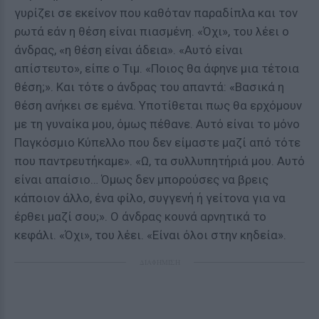
γυρίζει σε εκείνον που καθόταν παραδίπλα και τον
ρωτά εάν η θέση είναι πιασμένη. «Όχι», του λέει ο
άνδρας, «η θέση είναι άδεια». «Αυτό είναι
απίστευτο», είπε ο Τιμ. «Ποιος θα άφηνε μια τέτοια
θέση;». Και τότε ο άνδρας του απαντά: «Βασικά η
θέση ανήκει σε εμένα. Υποτίθεται πως θα ερχόμουν
με τη γυναίκα μου, όμως πέθανε. Αυτό είναι το μόνο
Παγκόσμιο Κύπελλο που δεν είμαστε μαζί από τότε
που παντρευτήκαμε». «Ω, τα συλλυπητήριά μου. Αυτό
είναι απαίσιο… Όμως δεν μπορούσες να βρεις
κάποιον άλλο, ένα φίλο, συγγενή ή γείτονα για να
έρθει μαζί σου;». Ο άνδρας κουνά αρνητικά το
κεφάλι. «Όχι», του λέει. «Είναι όλοι στην κηδεία».
ΔΙΑΦΗΜΙΣΗ