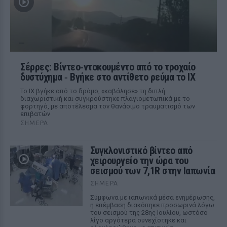
Σέρρες: Βίντεο‑ντοκουμέντο από το τροχαίο
δυστύχημα ‑ Βγήκε στο αντίθετο ρεύμα το ΙΧ
Το ΙΧ βγήκε από το δρόμο, «καβάλησε» τη διπλή
διαχωριστική και συγκρούστηκε πλαγιομετωπικά με το
φορτηγό, με αποτέλεσμα τον θανάσιμο τραυματισμό των
επιβατών
ΣΉΜΕΡΑ
Συγκλονιστικό βίντεο από
χειρουργείο την ώρα του
σεισμού των 7,1R στην Ιαπωνία
ΣΉΜΕΡΑ
Σύμφωνα με ιαπωνικά μέσα ενημέρωσης,
η επέμβαση διακόπηκε προσωρινά λόγω
του σεισμού της 28ης Ιουλίου, ωστόσο
λίγο αργότερα συνεχίστηκε και