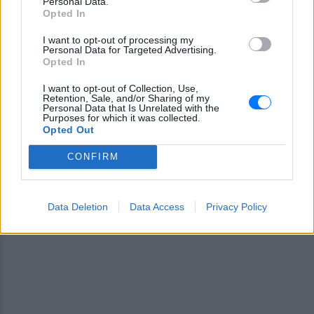
Personal Data.
Για ακόμη περισσότερα
νέα
, μπείτε στην
ροή
Opted In
ειδήσεων
του E-Daily.gr
I want to opt-out of processing my
Personal Data for Targeted Advertising.
Ακολουθήστε το E-Radio.gr και στο Instagram
Opted In
ΔΙΑΦΗΜΙΣΗ
I want to opt-out of Collection, Use,
Retention, Sale, and/or Sharing of my
Personal Data that Is Unrelated with the
Purposes for which it was collected.
Opted Out
CONFIRM
Data Deletion
Data Access
Privacy Policy