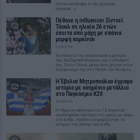
«Όταν κατάλαβε τι της ζητούσε,
πάγωσε...»
Πέθανε η influencer Σίντνεϊ
Τάουλ σε ηλικία 26 ετών
έπειτα από μάχη με σπάνια
μορφή καρκίνου
ΣΉΜΕΡΑ
Τον θάνατο της ανακοίνωσε η μητέρα
της, Ελίζαμπεθ Μόροου, και ο αδελφός
της, Όστιν Τάουλ, μέσω ενός βίντεο στον
λογαριασμό της στο TikTok την Τετάρτη
Η Έβελυν Μητροπούλου έγραψε
ιστορία με ασημένιο μετάλλιο
στο Παγκόσμιο Κ20
ΣΉΜΕΡΑ
Η 18χρονη αθλήτρια του ΓΣ Κηφισιάς
αναδείχθηκε δεύτερη στο μήκος με άλμα
στα 6,44μ., σχεδόν ισοφαρίζοντας το
ατομικό της ρεκόρ των 6,45μ.