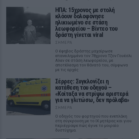
ΗΠΑ: 15χρονος με στολή
κλόουν δολοφόνησε
ηλικιωμένο σε στάση
λεωφορείου – Βίντεο του
δράστη γίνεται viral
ΣΉΜΕΡΑ
Ο έφηβος δράστης μαχαίρωσε
επανειλημμένα τον 78χρονο Τζον Γουέσλι
Αλεν σε στάση λεωφορείου, με
αποτέλεσμα τον θάνατό του, σύμφωνα
με τις αρχές
Σέρρες: Συγκλονίζει η
κατάθεση του οδηγού –
«Κοίταξα να στρίψω αριστερά
για να γλιτώσω, δεν πρόλαβα»
ΣΉΜΕΡΑ
Ο οδηγός του φορτηγού που ενεπλάκη
στη σύγκρουση με το ΙΧ μητέρας και γιου
περιέγραψε πώς έγινε το μοιραίο
δυστύχημα.