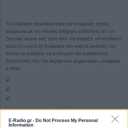
Το LifeNews επικαλέστηκε αστυνομικές πηγές
σύμφωνα με τις οποίες υπήρχαν ενδείξεις ότι το
ζευγάρι έκανε σεξ πριν από την έκρηξη. «Η υπόθεση
είναι ότι κατά τη διάρκεια του καβγά, εκείνος την
πίεσε να ασκήσει τα συζυγικά της καθήκοντα,
δείχνοντάς της τον εκρηκτικό μηχανισμό», ανέφερε
η πηγή.
ΔΙΑΦΗΜΙΣΗ
E-Radio.gr -
Do Not Process My Personal
Information