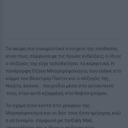
Το ακόμη πιο σοκαριστικό στοιχείο της υπόθεσης
είναι πως, σύμφωνα με τις πρωες ενδείξεις, ο ίδιος
ο σύζυγός της είχε τοποθετήσει τα εκρηκτικά. Η
πανέμορφη Οξάνα Μπομπρόφσκαγια, που ανήκε στο
κόμμα του Βλαντιμίρ Πούτιν και ο σύζυγός της,
Νικήτα, έκαναν... παιχνίδια μέσα στο αυτοκίνητό
τους, όταν αυτό εξερράγη, στο Νοβοσιμπίρσκ.
Το όχημα ήταν κοντά στο γραφείο της
Μομπρόφσκαγια και οι δύο τους ήταν ημίγυμνη, ενώ
η αστυνομία- σύμφωνα με τηνDaily Mail,
υποψιάζεται ότι ο ίδιος ο σύζυγος είχε