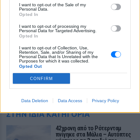
I want to opt-out of the Sale of my
Personal Data.
Opted In
I want to opt-out of processing my
Personal Data for Targeted Advertising.
Opted In
I want to opt-out of Collection, Use,
Retention, Sale, and/or Sharing of my
Personal Data that Is Unrelated with the
Purposes for which it was collected.
Opted Out
CONFIRM
ΔΕΙΤΕ ΕΠΙΣΗΣ
Data Deletion
Data Access
Privacy Policy
ΣΤΗΝ ΙΔΙΑ ΚΑΤΗΓΟΡΙΑ
42χρονη από το Ρότερνταμ
πνίγηκε στα Μάλια – Αυτόπτες