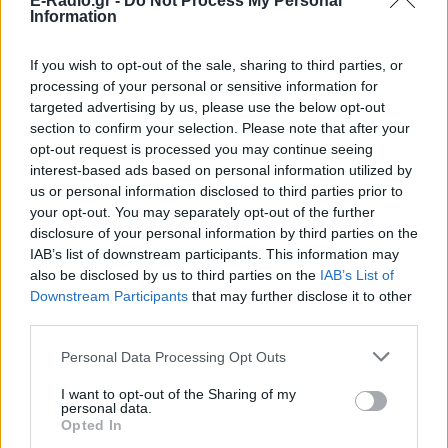
E-Radio.gr -
Do Not Process My Personal
Information
If you wish to opt-out of the sale, sharing to third parties, or
processing of your personal or sensitive information for
Ακολουθήστε το E-Radio.gr στο
Google News
targeted advertising by us, please use the below opt-out
και μάθετε πρώτοι
τα πιο hot νέα
.
section to confirm your selection. Please note that after your
opt-out request is processed you may continue seeing
Για ακόμη περισσότερα
νέα
, μπείτε στην
ροή
interest-based ads based on personal information utilized by
ειδήσεων
του E-Daily.gr
us or personal information disclosed to third parties prior to
your opt-out. You may separately opt-out of the further
disclosure of your personal information by third parties on the
Ακολουθήστε το E-Radio.gr και στο Instagram
IAB’s list of downstream participants. This information may
also be disclosed by us to third parties on the
IAB’s List of
ΔΙΑΦΗΜΙΣΗ
Downstream Participants
that may further disclose it to other
third parties.
Personal Data Processing Opt Outs
I want to opt-out of the Sharing of my
personal data.
Opted In