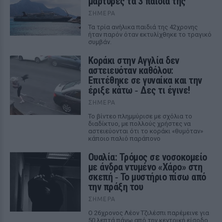
μάρτυρες τα 3 παιδιά της
ΣΉΜΕΡΑ
Τα τρία ανήλικα παιδιά της 42χρονης
ήταν παρόν όταν εκτυλίχθηκε το τραγικό
συμβάν.
Kοράκι στην Αγγλία δεν
αστειευόταν καθόλου:
Επιτέθηκε σε γυναίκα και την
έριξε κάτω ‑ Δες τι έγινε!
ΣΉΜΕΡΑ
Το βίντεο πλημμύρισε με σχόλια το
διαδίκτυο, με πολλούς χρήστες να
αστειεύονται ότι το κοράκι «θυμόταν»
κάποιο παλιό παράπονο
Ουαλία: Τρόμος σε νοσοκομείο
με άνδρα ντυμένο «Χάρο» στη
σκεπή ‑ Το μυστήριο πίσω από
την πράξη του
ΣΉΜΕΡΑ
Ο 26χρονος Λέον Τζιλέσπι παρέμεινε για
50 λεπτά πάνω από την κεντρική είσοδο,