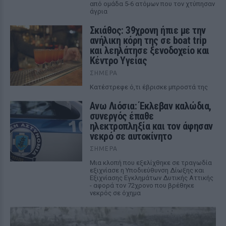
από ομάδα 5-6 ατόμων που τον χτύπησαν
άγρια
Σκιάθος: 39χρονη ήπιε με την
ανήλικη κόρη της σε boat trip
και λεηλάτησε ξενοδοχείο και
Κέντρο Υγείας
ΣΉΜΕΡΑ
Κατέστρεφε ό,τι έβρισκε μπροστά της
Ανω Λιόσια: Έκλεβαν καλώδια,
συνεργός έπαθε
ηλεκτροπληξία και τον άφησαν
νεκρό σε αυτοκίνητο
ΣΉΜΕΡΑ
Μια κλοπή που εξελίχθηκε σε τραγωδία
εξιχνίασε η Υποδιεύθυνση Δίωξης και
Εξιχνίασης Εγκλημάτων Δυτικής Αττικής
- αφορά τον 72χρονο που βρέθηκε
νεκρός σε όχημα