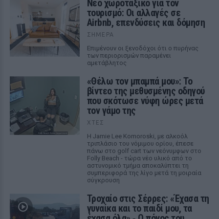
Νέο χωροταξικό για τον
τουρισμό: Οι αλλαγές σε
Airbnb, επενδύσεις και δόμηση
ΣΉΜΕΡΑ
Επιμένουν οι ξενοδόχοι ότι ο πυρήνας
των περιορισμών παραμένει
αμετάβλητος
«Θέλω τον μπαμπά μου»: Το
βίντεο της μεθυσμένης οδηγού
που σκότωσε νύφη ώρες μετά
τον γάμο της
ΧΤΕΣ
Η Jamie Lee Komoroski, με αλκοόλ
τριπλάσιο του νόμιμου ορίου, έπεσε
πάνω στο golf cart των νεόνυμφων στο
Folly Beach - τώρα νέο υλικό από το
αστυνομικό τμήμα αποκαλύπτει τη
συμπεριφορά της λίγο μετά τη μοιραία
σύγκρουση
Τροχαίο στις Σέρρες: «Έχασα τη
γυναίκα και το παιδί μου, τα
έχασα όλα» ‑ Ο πόνος του