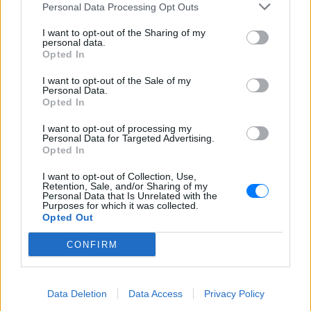
Personal Data Processing Opt Outs
I want to opt-out of the Sharing of my
personal data.
Opted In
I want to opt-out of the Sale of my
Personal Data.
Opted In
ΔΕΙΤΕ ΕΠΙΣΗΣ
I want to opt-out of processing my
Personal Data for Targeted Advertising.
ΣΤΗΝ ΙΔΙΑ ΚΑΤΗΓΟΡΙΑ
Opted In
Πάνω από 45.000 διελεύσεις
I want to opt-out of Collection, Use,
Retention, Sale, and/or Sharing of my
ημερησίως στους Ευζώνους:
Personal Data that Is Unrelated with the
Μαζική άφιξη τουριστών από
Purposes for which it was collected.
τα Βαλκάνια
Opted Out
ΣΉΜΕΡΑ
CONFIRM
Προσωρινή αναστολή των βιομετρικών
ελέγχων για να επισπευστεί η διέλευση
των ταξιδιωτών
Data Deletion
Data Access
Privacy Policy
Μύκονος: Ιταλοί τουρίστες