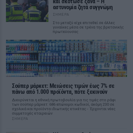
και σκότωσε ξανά – Η
αστυνομία ζητά συγγνώμη
ΣΉΜΕΡΑ
Στο μεταξύ είχε επιτεθεί σε άλλες
γυναίκες μέσα σε τρένα της βρετανικής
πρωτεύουσας
Σούπερ μάρκετ: Μειώσεις τιμών έως 7% σε
πάνω από 1.000 προϊόντα, πότε ξεκινούν
Διευρύνεται η εθνική πρωτοβουλία για τις τιμές στο ράφι
των σούπερ μάρκετ: 686 επώνυμοι κωδικοί, ακόμη 230 σε
σχολικά και προϊόντα ιδιωτικής ετικέτας - Έρχονται νέες
συμμετοχές εταιρειών
ΣΉΜΕΡΑ