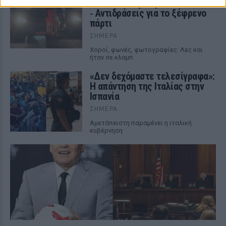
έκαναν «κλαμπ» βανάκι transfer
‑ Αντιδράσεις για το ξέφρενο
πάρτι
ΣΉΜΕΡΑ
Χοροί, φωνές, φωτογραφίες: Λες και
ήταν σε κλαμπ
«Δεν δεχόμαστε τελεσίγραφα»:
Η απάντηση της Ιταλίας στην
Ισπανία
ΣΉΜΕΡΑ
Αμετάπειστη παραμένει η ιταλική
κυβέρνηση