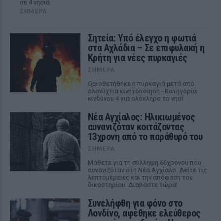
σε 4 νησιά.
ΣΉΜΕΡΑ
Σητεία: Υπό έλεγχο η φωτιά
στα Αχλάδια – Σε επιφυλακή η
Κρήτη για νέες πυρκαγιές
ΣΉΜΕΡΑ
Οριοθετήθηκε η πυρκαγιά μετά από
ολονύχτια κινητοποίηση - Κατηγορία
κινδύνου 4 για ολόκληρο το νησί
Νέα Αγχίαλος: Ηλικιωμένος
αυνανιζόταν κοιτάζοντας
13χρονη από το παράθυρό του
ΣΉΜΕΡΑ
Μάθετε για τη σύλληψη 66χρονου που
αυνανιζόταν στη Νέα Αγχίαλο. Δείτε τις
λεπτομέρειες και την απόφαση του
δικαστηρίου. Διαβάστε τώρα!
Συνελήφθη για φόνο στο
Λονδίνο, αφέθηκε ελεύθερος