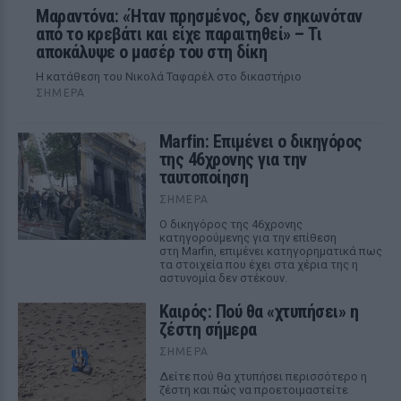
Μαραντόνα: «Ήταν πρησμένος, δεν σηκωνόταν
από το κρεβάτι και είχε παραιτηθεί» – Τι
αποκάλυψε ο μασέρ του στη δίκη
Η κατάθεση του Νικολά Ταφαρέλ στο δικαστήριο
ΣΉΜΕΡΑ
Marfin: Επιμένει ο δικηγόρος
της 46χρονης για την
ταυτοποίηση
ΣΉΜΕΡΑ
Ο δικηγόρος της 46χρονης
κατηγορούμενης για την επίθεση
στη Marfin, επιμένει κατηγορηματικά πως
τα στοιχεία που έχει στα χέρια της η
αστυνομία δεν στέκουν.
Καιρός: Πού θα «χτυπήσει» η
ζέστη σήμερα
ΣΉΜΕΡΑ
Δείτε πού θα χτυπήσει περισσότερο η
ζέστη και πώς να προετοιμαστείτε