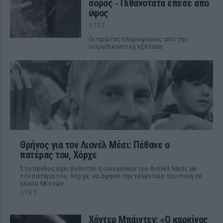
σορός ‑ Πιθανότατα έπεσε από
ύψος
ΧΤΕΣ
Οι πρώτες πληροφορίες από την
ιατροδικαστική εξέταση
Θρήνος για τον Λιονέλ Μέσι: Πέθανε ο
πατέρας του, Χόρχε
Στο πένθος έχει βυθιστεί η οικογένεια του Λιονέλ Μέσι, με
τον πατέρα του, Χόρχε, να αφήνει την τελευταία του πνοή σε
ηλικία 68 ετών.
ΧΤΕΣ
Χάντερ Μπάιντεν: «Ο καρκίνος