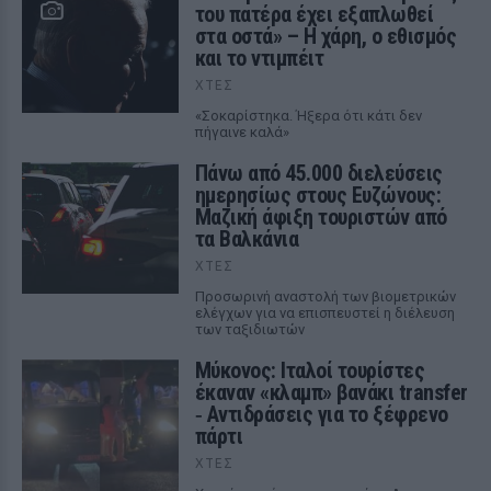
του πατέρα έχει εξαπλωθεί
στα οστά» – Η χάρη, ο εθισμός
και το ντιμπέιτ
ΧΤΕΣ
«Σοκαρίστηκα. Ήξερα ότι κάτι δεν
πήγαινε καλά»
Πάνω από 45.000 διελεύσεις
ημερησίως στους Ευζώνους:
Μαζική άφιξη τουριστών από
τα Βαλκάνια
ΧΤΕΣ
Προσωρινή αναστολή των βιομετρικών
ελέγχων για να επισπευστεί η διέλευση
των ταξιδιωτών
Μύκονος: Ιταλοί τουρίστες
έκαναν «κλαμπ» βανάκι transfer
‑ Αντιδράσεις για το ξέφρενο
πάρτι
ΧΤΕΣ