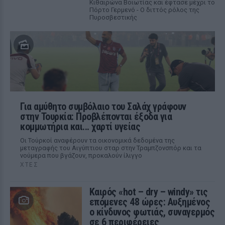
Κιθαιρώνα Βοιωτίας και έφτασε μέχρι το
Πόρτο Γερμενό - Ο διττός ρόλος της
Πυροσβεστικής
Για αμύθητο συμβόλαιο του Σαλάχ γράφουν
στην Τουρκία: Προβλέπονται έξοδα για
κομμωτήρια και... χαρτί υγείας
Οι Τούρκοί αναφέρουν τα οικονομικά δεδομένα της
μεταγραφής του Αιγύπτιου σταρ στην Τραμπζονσπόρ και τα
νούμερα που βγάζουν, προκαλούν ίλιγγο
ΧΤΕΣ
Καιρός «hot – dry – windy» τις
επόμενες 48 ώρες: Αυξημένος
ο κίνδυνος φωτιάς, συναγερμός
σε 6 περιφέρειες