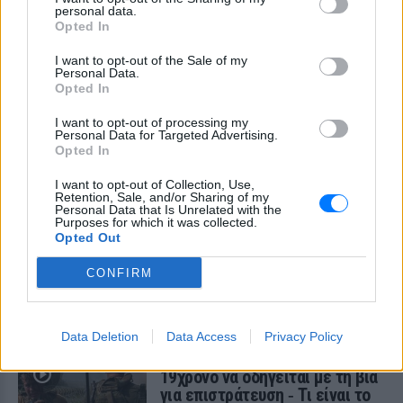
personal data.
Opted In
I want to opt-out of the Sale of my
Personal Data.
Opted In
I want to opt-out of processing my
Personal Data for Targeted Advertising.
Opted In
I want to opt-out of Collection, Use,
Retention, Sale, and/or Sharing of my
Personal Data that Is Unrelated with the
Purposes for which it was collected.
Opted Out
ΔΕΙΤΕ ΕΠΙΣΗΣ
CONFIRM
ΣΤΗΝ ΙΔΙΑ ΚΑΤΗΓΟΡΙΑ
Data Deletion
Data Access
Privacy Policy
Ουκρανία: Βίντεο σοκ με
19χρονο να οδηγείται με τη βία
για επιστράτευση ‑ Τι είναι το