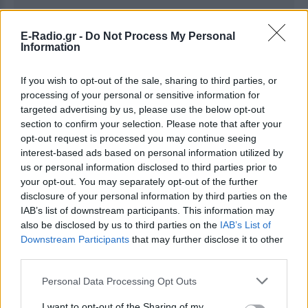
E-Radio.gr -
Do Not Process My Personal
Information
Ακολουθήστε το E-Radio.gr στο
Google News
και μάθετε πρώτοι
τα πιο hot νέα
.
If you wish to opt-out of the sale, sharing to third parties, or
processing of your personal or sensitive information for
Για ακόμη περισσότερα
νέα
, μπείτε στην
ροή
targeted advertising by us, please use the below opt-out
ειδήσεων
του E-Daily.gr
section to confirm your selection. Please note that after your
opt-out request is processed you may continue seeing
interest-based ads based on personal information utilized by
Ακολουθήστε το E-Radio.gr και στο Instagram
us or personal information disclosed to third parties prior to
your opt-out. You may separately opt-out of the further
ΔΙΑΦΗΜΙΣΗ
disclosure of your personal information by third parties on the
IAB’s list of downstream participants. This information may
also be disclosed by us to third parties on the
IAB’s List of
Downstream Participants
that may further disclose it to other
third parties.
Personal Data Processing Opt Outs
I want to opt-out of the Sharing of my