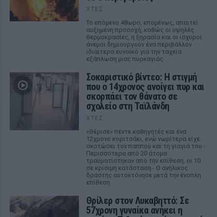
ΧΤΕΣ
Το επόμενο 48ωρο, επομένως, απαιτεί
αυξημένη προσοχή, καθώς οι υψηλές
θερμοκρασίες, η ξηρασία και οι ισχυροί
άνεμοι δημιουργούν ένα περιβάλλον
ιδιαίτερα ευνοϊκό για την ταχεία
εξάπλωση μιας πυρκαγιάς
Σοκαριστικό βίντεο: Η στιγμή
που ο 14χρονος ανοίγει πυρ και
σκορπάει τον θάνατο σε
σχολείο στη Ταϊλάνδη
ΧΤΕΣ
«Θέρισε» πέντε καθηγητές και ένα
12χρονο κοριτσάκι, ενώ νωρίτερα είχε
σκοτώσει τον παππού και τη γιαγιά του -
Περισσότερα από 20 άτομα
τραυματίστηκαν από την επίθεση, οι 10
σε κρίσιμη κατάσταση - Ο ανήλικος
δράστης αυτοκτόνησε μετά την ένοπλη
επίθεση
Θρίλερ στον Λυκαβηττό: Σε
57χρονη γυναίκα ανήκει η