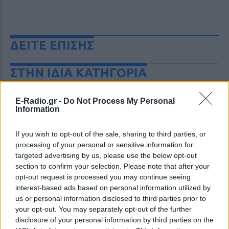
ΔΕΙΤΕ ΕΠΙΣΗΣ
ΣΤΗΝ ΙΔΙΑ ΚΑΤΗΓΟΡΙΑ
6 φρούτα που μπορουν να
E-Radio.gr -
Do Not Process My Personal
διατηρηθούν εκτός ψυγείου το
Information
καλοκαίρι
ΠΡΙΝ 7 ΏΡΕΣ
If you wish to opt-out of the sale, sharing to third parties, or
processing of your personal or sensitive information for
targeted advertising by us, please use the below opt-out
Πώς να αποφύγεις το σύγκαμα
section to confirm your selection. Please note that after your
ανάμεσα στους μηρούς
opt-out request is processed you may continue seeing
interest-based ads based on personal information utilized by
ΠΡΙΝ 7 ΏΡΕΣ
us or personal information disclosed to third parties prior to
Έχει συμβεί σε όλες
your opt-out. You may separately opt-out of the further
disclosure of your personal information by third parties on the