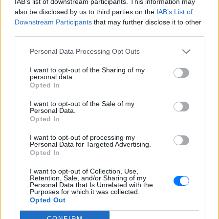
IAB’s list of downstream participants. This information may
Ποιος εφηύρε πραγματικά το
also be disclosed by us to third parties on the
IAB’s List of
χωνάκι του παγωτού;
Downstream Participants
that may further disclose it to other
ΠΡΙΝ 7 ΏΡΕΣ
third parties.
Έξι άνθρωποι ισχυρίστηκαν ότι εφηύραν
Personal Data Processing Opt Outs
το χωνάκι την ίδια ημέρα
I want to opt-out of the Sharing of my
personal data.
Opted In
I want to opt-out of the Sale of my
Personal Data.
Opted In
I want to opt-out of processing my
Personal Data for Targeted Advertising.
Opted In
Τα ιδανικά ρούχα για να παραμένουμε δροσεροί
I want to opt-out of Collection, Use,
Retention, Sale, and/or Sharing of my
μέσα στη ζέστη
Personal Data that Is Unrelated with the
Purposes for which it was collected.
To καλοκαίρι έχει ειδικά γούστα
Opted Out
ΠΡΙΝ 7 ΏΡΕΣ
CONFIRM