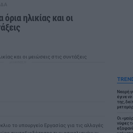
ΑΔΑ
 όρια ηλικίας και οι 
τάξεις
ΔΙΑΦΗΜΙΣΗ
TREN
Νεαρή γ
έγινε vi
της, δε
μεταμό
Οι «μαύ
νύφες τ
ύκλιο το υπουργείο Εργασίας για τις αλλαγές
εξαφανί