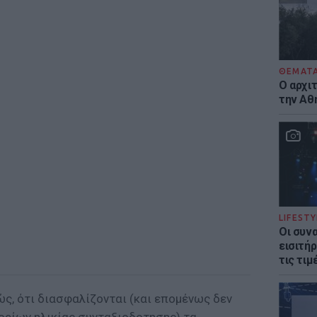
ΘΕΜΑΤ
Ο αρχι
την Αθ
LIFESTY
Οι συν
εισιτήρ
τις τιμ
ς, ότι διασφαλίζονται (και επομένως δεν