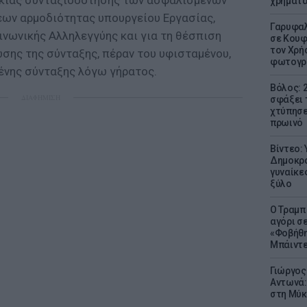
ικίας συνταξιοδότησης των ασφαλισμένων
χρήματ
ων αρμοδιότητας υπουργείου Εργασίας,
Γαρυφαλ
ινωνικής Αλληλεγγύης και για τη θέσπιση
σε Κουφ
τον Χρή
σης της σύνταξης, πέραν του υφισταμένου,
φωτογρ
ένης σύνταξης λόγω γήρατος.
Βόλος: 
ΔΙΑΦΗΜΙΣΗ
σφάξει 
χτύπησε
πρωινό
Βίντεο:
Δημοκρα
γυναίκε
ξύλο
Ο Τραμπ
αγόρι σ
«Φοβήθη
Μπάιντε
Γιώργος
Αντωνά:
στη Μύκ