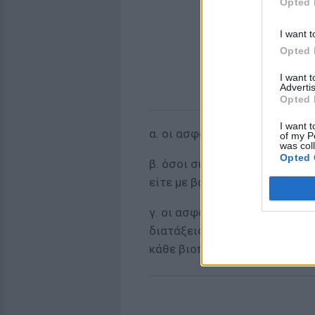
Opted 
I want t
Opted 
I want 
Advertis
Opted 
I want t
α. οι ασφαλισμένοι σε βαρέα 
of my P
was col
Opted 
β. όσοι συνταξιοδοτούνται είτ
είτε με βάση τις διατάξεις π
γ. οι ασφαλισμένοι που υπάγο
διατάξεις συνταξιοδότησης ω
κάθε βιοποριστική εργασία τ