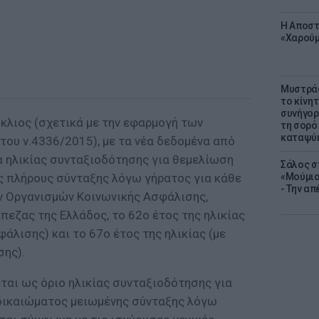
Η Αποστ
«Χαρούμ
Μυστράς
το κίνη
συνήγορ
κλιος (σχετικά με την εφαρμογή των
τη σορό
καταψύ
του ν.4336/2015), με τα νέα δεδομένα από
α ηλικίας συνταξιοδότησης για θεμελίωση
Σάλος σ
 πλήρους σύνταξης λόγω γήρατος για κάθε
«Μούμια
- Την α
ν Οργανισμών Κοινωνικής Ασφάλισης,
εζας της Ελλάδος, το 62ο έτος της ηλικίας
φάλισης) και το 67ο έτος της ηλικίας (με
σης).
εται ως όριο ηλικίας συνταξιοδότησης για
δικαιώματος μειωμένης σύνταξης λόγω