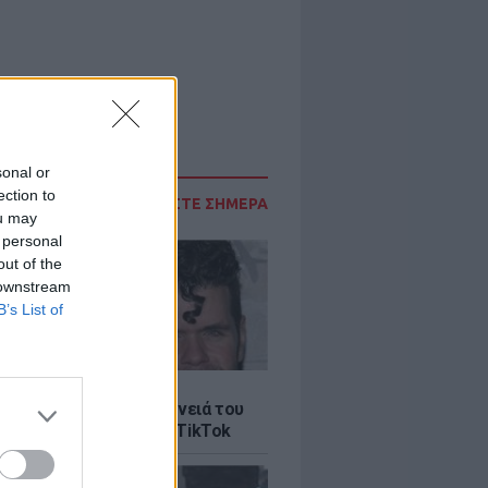
sonal or
ection to
ΔΙΑΒΑΣΤΕ ΣΗΜΕΡΑ
ou may
 personal
out of the
 downstream
B’s List of
LE
ίλτον: Τι λέει η οικογένειά του
 σοκαριστικό live στο TikTok