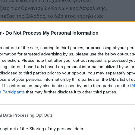
ται σύμφωνα με τις ισχύουσες γενικές,
άξεις των Οργανισμών Κοινωνικής Ασφάλισης,
εζας της Ελλάδος, το 62ο έτος της ηλικίας
άλισης.
r -
Do Not Process My Personal Information
 των ορίων ηλικίας συνταξιοδότησης:
to opt-out of the sale, sharing to third parties, or processing of your per
ΔΙΑΦΗΜΙΣΗ
formation for targeted advertising by us, please use the below opt-out s
r selection. Please note that after your opt-out request is processed y
eing interest-based ads based on personal information utilized by us or
disclosed to third parties prior to your opt-out. You may separately opt-
losure of your personal information by third parties on the IAB’s list of
. This information may also be disclosed by us to third parties on the
IA
Participants
that may further disclose it to other third parties.
LIFESTY
Πέρεζ Χ
l Data Processing Opt Outs
μετά το
o opt-out of the Sharing of my personal data.