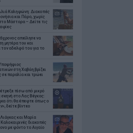
α
λιά Καληφώνη: Διακοπές
ονήσια και Πάρο, χωρίς
στο Μάστορα – Δείτε τις
αφίες
26χρονος απείλησε να
τη μητέρα του και
 τον αδελφό του για το
 Υποψήφιος
τικών στη Χαβάη βρίζει
ς σε παραλία και τρώει
 έτρεξε πίσω από μικρό
ε σκηνή στο Λας Βέγκας:
κα ότι θα έπεφτε όπως ο
ν», δείτε βίντεο
 Λιάγκας και Μαρία
 Καλοκαιρινές διακοπές
ονο με φόντο το Αιγαίο