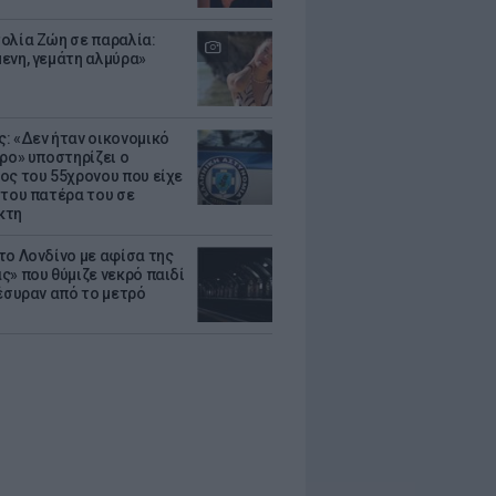
ολία Ζώη σε παραλία:
ενη, γεμάτη αλμύρα»
: «Δεν ήταν οικονομικό
τρο» υποστηρίζει ο
ος του 55χρονου που είχε
 του πατέρα του σε
κτη
το Λονδίνο με αφίσα της
ς» που θύμιζε νεκρό παιδί
πέσυραν από το μετρό