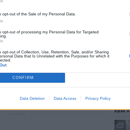
In
o opt-out of the Sale of my Personal Data.
In
to opt-out of processing my Personal Data for Targeted
LIFESTY
ing.
Ζόε Σαλ
In
σταρ τ
o opt-out of Collection, Use, Retention, Sale, and/or Sharing
και ανθυγιεινά επαγγέλματα,
ersonal Data that Is Unrelated with the Purposes for which it
lected.
Out
ε με βάση τις διατάξεις του ν. 612/1977,
ου παραπέμπουν σε αυτές, και
CONFIRM
νται σε γενικές, ειδικές ή καταστατικές
LIFESTY
ς μητέρες και χήροι πατέρες ανίκανων για
Data Deletion
Data Access
Privacy Policy
Ο Γιώρ
έκνων.
φάρσα 
έγινε σ
ΔΙΑΦΗΜΙΣΗ