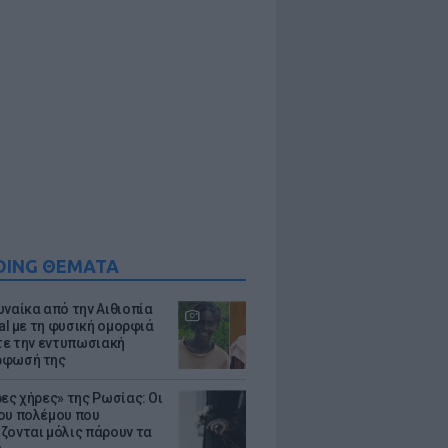
DING ΘΕΜΑΤΑ
υναίκα από την Αιθιοπία
ral με τη φυσική ομορφιά
ίτε την εντυπωσιακή
ρφωσή της
ρες χήρες» της Ρωσίας: Οι
ου πολέμου που
ζονται μόλις πάρουν τα