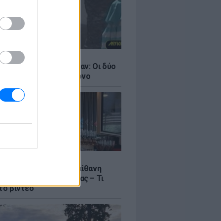
LE
ντάνα και Νικόλ Κίντμαν: Οι δύο
ου Χόλιγουντ στη Μύκονο
LE
γος Μανίκας έστησε απίθανη
σε υπάλληλο καφετέριας – Τι
το βίντεο