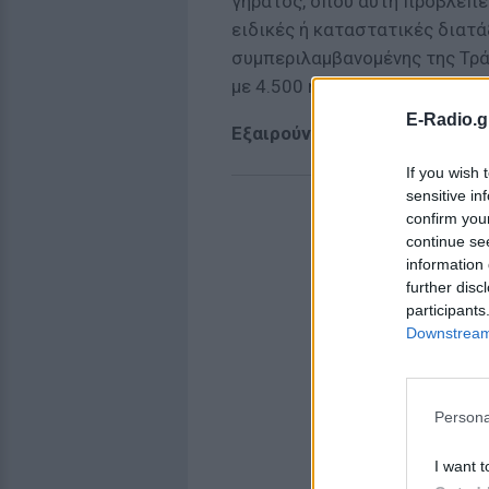
γήρατος, όπου αυτή προβλέπε
ειδικές ή καταστατικές διατ
συμπεριλαμβανομένης της Τράπ
με 4.500 ημέρες ή 15 έτη ασφ
E-Radio.g
Εξαιρούνται από την αύξηση
If you wish 
sensitive in
confirm you
continue se
information 
further disc
participants
Downstream 
Persona
I want t