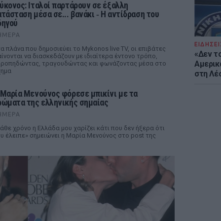
ύκονος: Ιταλοί παρτάρουν σε έξαλλη
ατάσταση μέσα σε... βανάκι ‑ Η αντίδραση του
δηγού
ΉΜΕΡΑ
ΕΙΔΗΣΕΙ
α πλάνα που δημοσιεύει το Mykonos live TV, οι επιβάτες
«Δεν το
ίνονται να διασκεδάζουν με ιδιαίτερα έντονο τρόπο,
Αμερικ
ροπηδώντας, τραγουδώντας και φωνάζοντας μέσα στο
χημα
στη Λέ
 Μαρία Μενούνος φόρεσε μπικίνι με τα
ρώματα της ελληνικής σημαίας
ΉΜΕΡΑ
άθε χρόνο η Ελλάδα μου χαρίζει κάτι που δεν ήξερα ότι
υ έλειπε» σημειώνει η Μαρία Μενούνος στο post της