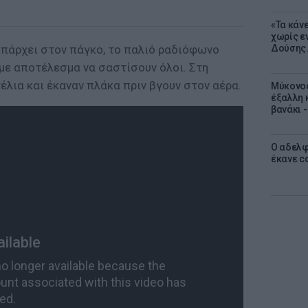
«Τα κάν
χωρίς ε
υπάρχει στον πάγκο, το παλιό ραδιόφωνο
Δούσης.
, με αποτέλεσμα να σαστίσουν όλοι. Στη
λια και έκαναν πλάκα πριν βγουν στον αέρα.
Μύκονος
έξαλλη 
βανάκι 
Ο αδελφ
έκανε c