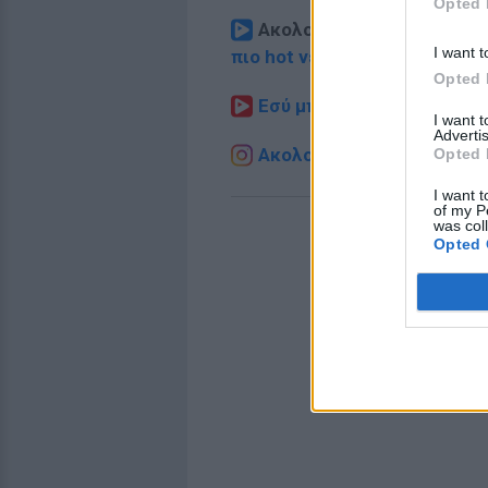
Opted 
Ακολουθήστε το E-Radio.
I want t
πιο hot νέα
.
Opted 
Εσύ μπήκες στο E-Daily.gr
I want 
Advertis
Ακολουθήστε το E-Radio.g
Opted 
I want t
of my P
was col
Opted 