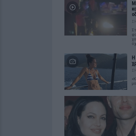
Μ
κ
ο
Σ
Στ
φα
χο
ό
Η
χ
Σ
«Κ
μο