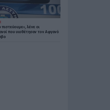
Σ
 πιστεύουμε», λένε οι
ανοί που υιοθέτησαν τον Αφγανό
σβο