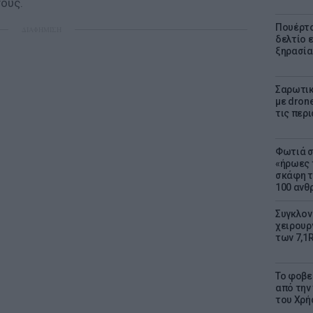
ους.
Πουέρτο
ΔΙΑΦΗΜΙΣΗ
δελτίο 
ξηρασία
Σαρωτικ
με dron
τις περ
Φωτιά σ
«ήρωες 
σκάφη τ
100 αν
Συγκλον
χειρουρ
των 7,1
Το φοβε
από την
του Χρή