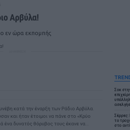
G
ιο Αρβύλα!
ο εν ώρα εκπομπής
ΔΙΑΦΗΜΙΣΗ
TREN
Σοκ στη
επιχείρ
υπάλληλ
ασελγήσ
υνέβη κατά την έναρξη των Ράδιο Αρβύλα.
ύσαν και ήταν έτοιμοι να πάνε στο «Κρύο
Σέρρες:
το τροχ
ά ένα δυνατός θόρυβος τους έκανε να...
στο αντ