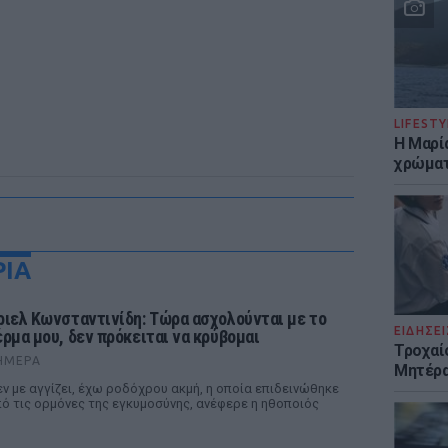
LIFESTY
Η Μαρί
χρώματ
ΡΙΑ
ριελ Κωνσταντινίδη: Τώρα ασχολούνται με το
ΕΙΔΗΣΕΙ
έρμα μου, δεν πρόκειται να κρύβομαι
Τροχαί
ΉΜΕΡΑ
Μητέρα
ν με αγγίζει, έχω ροδόχρου ακμή, η οποία επιδεινώθηκε
ό τις ορμόνες της εγκυμοσύνης, ανέφερε η ηθοποιός