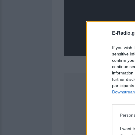
E-Radio.g
If you wish 
sensitive in
confirm you
continue se
information 
further disc
participants
Downstream 
Persona
I want t