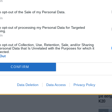
In
gr στο
Google News
και μάθετε πρώτοι
τα
o opt-out of the Sale of my Personal Data.
In
; Τα νέα της ημέρας και ότι σου κάνει κλικ!
to opt-out of processing my Personal Data for Targeted
ΕΙΔΗΣΕΙ
ing.
Πέθανε 
r και στο Instagram
In
ηλικία 
σπάνια
o opt-out of Collection, Use, Retention, Sale, and/or Sharing
ΔΙΑΦΗΜΙΣΗ
ersonal Data that Is Unrelated with the Purposes for which it
lected.
Out
CONFIRM
Data Deletion
Data Access
Privacy Policy
ΕΙΔΗΣΕΙ
Η Έβελ
με αση
Κ20