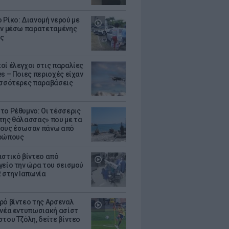
 Ρίκο: Διανομή νερού με
εν μέσω παρατεταμένης
ς
οί έλεγχοι στις παραλίες
es – Ποιες περιοχές είχαν
ισσότερες παραβάσεις
το Ρέθυμνο: Οι τέσσερις
της θάλασσας» που με τα
ους έσωσαν πάνω από
θρώπους
ιστικό βίντεο από
γείο την ώρα του σεισμού
R στην Ιαπωνία
ρό βίντεο της Αρσεναλ
 νέα εντυπωσιακή ασίστ
στου Τζόλη, δείτε βίντεο