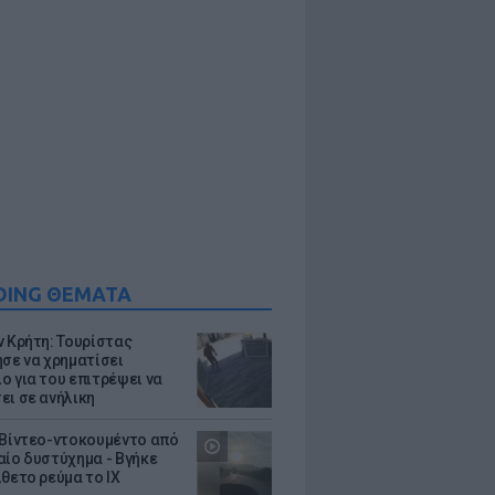
DING ΘΕΜΑΤΑ
ν Κρήτη: Τουρίστας
ησε να χρηματίσει
ο για του επιτρέψει να
ει σε ανήλικη
 Βίντεο-ντοκουμέντο από
αίο δυστύχημα - Βγήκε
ίθετο ρεύμα το ΙΧ