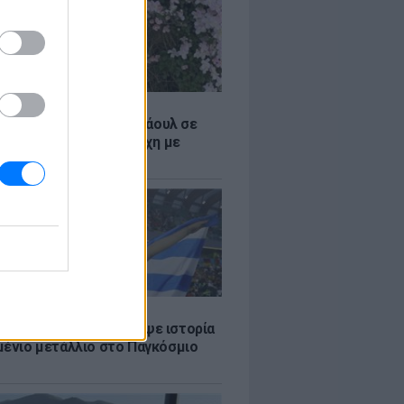
Σ
η influencer Σίντνεϊ Τάουλ σε
26 ετών έπειτα από μάχη με
 μορφή καρκίνου
Σ
υν Μητροπούλου έγραψε ιστορία
μένιο μετάλλιο στο Παγκόσμιο