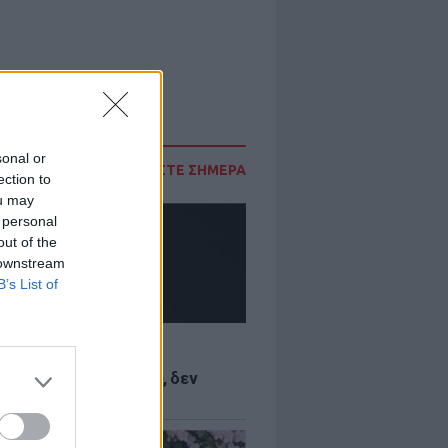
sonal or
ΔΙΑΒΑΣΤΕ ΣΗΜΕΡΑ
ection to
ou may
 personal
out of the
 downstream
B’s List of
LE
Κωνσταντινίδη: Τώρα
ύνται με το δέρμα μου, δεν
ται να κρύβομαι