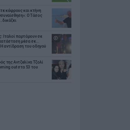
ετε κάφρους και κτήνη
νσυναίσθηση»: Ο Τάσος
..δικάζει
: Ιταλοί παρτάρουν σε
κατάσταση μέσα σε...
- Η αντίδραση του οδηγού
ός της Αντζελίνα Τζολί
oming out στα 53 του