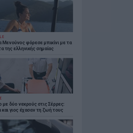
LE
α Μενούνος φόρεσε μπικίνι με τα
α της ελληνικής σημαίας
Σ
ο με δύο νεκρούς στις Σέρρες:
 και γιος έχασαν τη ζωή τους