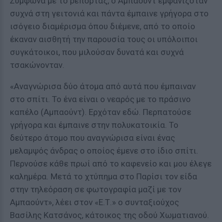
Σύμφωνα με το ρεπορτάζ, ο Αμπαούντ εμφανιζόταν
συχνά στη γειτονιά και πάντα έμπαινε γρήγορα στο
ισόγειο διαμέρισμα όπου διέμενε, από το οποίο
έκαναν αισθητή την παρουσία τους οι υπόλοιποι
συγκάτοικοι, που μιλούσαν δυνατά και συχνά
τσακώνονταν.
«Αναγνώρισα δύο άτομα από αυτά που έμπαιναν
στο σπίτι. Το ένα είναι ο νεαρός με το πράσινο
καπέλο (Αμπαούντ). Ερχόταν εδώ. Περπατούσε
γρήγορα και έμπαινε στην πολυκατοικία. Το
δεύτερο άτομο που αναγνώρισα είναι ένας
μελαμψός άνδρας ο οποίος έμενε στο ίδιο σπίτι.
Περνούσε κάθε πρωί από το καφενείο και μου έλεγε
καλημέρα. Μετά το χτύπημα στο Παρίσι τον είδα
στην τηλεόραση σε φωτογραφία μαζί με τον
Αμπαούντ», λέει στον «Ε.Τ.» ο συνταξιούχος
Βασίλης Κατσάνος, κάτοικος της οδού Χωματιανού.