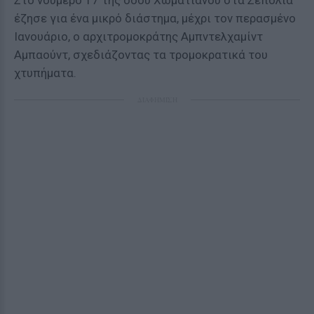
Στο νούμερο 17 της οδού Χωματιανού στα Σεπόλια
έζησε για ένα μικρό διάστημα, μέχρι τον περασμένο
Ιανουάριο, ο αρχιτρομοκράτης Αμπντελχαμίντ
Αμπαούντ, σχεδιάζοντας τα τρομοκρατικά του
χτυπήματα.
ΔΙΑΦΗΜΙΣΗ