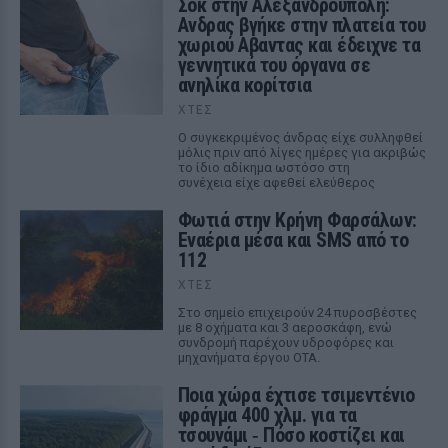
Σοκ στην Αλεξανδρούπολη:
Ανδρας βγήκε στην πλατεία του
χωριού Αβαντας και έδειχνε τα
γεννητικά του όργανα σε
ανηλίκα κορίτσια
ΧΤΕΣ
Ο συγκεκριμένος άνδρας είχε συλληφθεί
μόλις πριν από λίγες ημέρες για ακριβώς
το ίδιο αδίκημα ωστόσο στη
συνέχεια είχε αφεθεί ελεύθερος
Φωτιά στην Κρήνη Φαρσάλων:
Εναέρια μέσα και SMS από το
112
ΧΤΕΣ
Στο σημείο επιχειρούν 24 πυροσβέστες
με 8 οχήματα και 3 αεροσκάφη, ενώ
συνδρομή παρέχουν υδροφόρες και
μηχανήματα έργου ΟΤΑ.
Ποια χώρα έχτισε τσιμεντένιο
φράγμα 400 χλμ. για τα
τσουνάμι ‑ Πόσο κοστίζει και