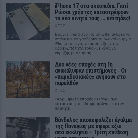
iPhone 17 στα σκουπίδια: Γιατί
Ρώσοι χρήστες καταστρέφουν
τα νέα κινητά τους ... επίτηδες!
ΧΤΕΣ
Ένα viral trend στο TikTok ωθεί άνδρες να
σπάνε και να χαράζουν τα ολοκαίνουργια
iPhone τους για να αποδείξουν την
αρρενωπότητά τους - με κίνδυνο
έκρηξης μπαταρίας.
Δύο νέες εποχές στη Γη
ανακάλυψαν επιστήμονες ‑ Oι
«παραδοσιακές» ανήκουν στο
παρελθόν
ΧΤΕΣ
«Αρρυθμικές εποχές»: Η ανώμαλη
κατάσταση που διαμορφώνεται στον
πλανήτη
Βάνδαλος αποκεφαλίζει άγαλμα
της Παναγίας με σφυρί έξω
από εκκλησία – Τρίτη επίθεση