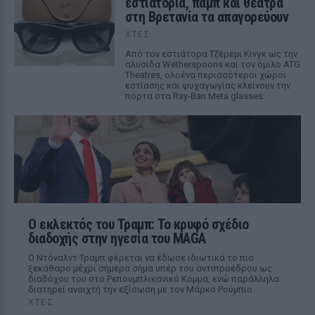
εστιατόρια, παμπ και θέατρα
στη Βρετανία τα απαγορεύουν
ΧΤΕΣ
Από τον εστιάτορα Τζέρεμι Κινγκ ως την
αλυσίδα Wetherspoons και τον όμιλο ATG
Theatres, ολοένα περισσότεροι χώροι
εστίασης και ψυχαγωγίας κλείνουν την
πόρτα στα Ray-Ban Meta glasses.
Ο εκλεκτός του Τραμπ: Το κρυφό σχέδιο
διαδοχής στην ηγεσία του MAGA
Ο Ντόναλντ Τραμπ φέρεται να έδωσε ιδιωτικά το πιο
ξεκάθαρο μέχρι σήμερα σήμα υπέρ του αντιπροέδρου ως
διαδόχου του στο Ρεπουμπλικανικό Κόμμα, ενώ παράλληλα
διατηρεί ανοιχτή την εξίσωση με τον Μάρκο Ρούμπιο.
ΧΤΕΣ