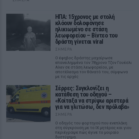
ΗΠΑ: 15χρονος με στολή
κλόουν δολοφόνησε
ηλικιωμένο σε στάση
λεωφορείου – Βίντεο του
δράστη γίνεται viral
ΣΉΜΕΡΑ
Ο έφηβος δράστης μαχαίρωσε
επανειλημμένα τον 78χρονο Τζον Γουέσλι
Αλεν σε στάση λεωφορείου, με
αποτέλεσμα τον θάνατό του, σύμφωνα
με τις αρχές
Σέρρες: Συγκλονίζει η
κατάθεση του οδηγού –
«Κοίταξα να στρίψω αριστερά
για να γλιτώσω, δεν πρόλαβα»
ΣΉΜΕΡΑ
Ο οδηγός του φορτηγού που ενεπλάκη
στη σύγκρουση με το ΙΧ μητέρας και γιου
περιέγραψε πώς έγινε το μοιραίο
δυστύχημα.