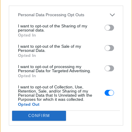
Καταδίωξη στο κέντρο της
third parties.
Θεσσαλονίκης: Έσπασαν το
τζάμι του οδηγού – «Μην κάνεις
Personal Data Processing Opt Outs
μ@@@», του φώναζαν
I want to opt-out of the Sharing of my
ΣΉΜΕΡΑ
personal data.
Εξαιτίας των υψηλών ταχυτήτων το
Opted In
λευκό όχημα έχασε τον έλεγχο και
καρφώθηκε πάνω σε κολονάκια.
I want to opt-out of the Sale of my
Personal Data.
Αρχεία UFO: Αθόρυβα τριγωνικά
Opted In
σκάφη 152 μέτρων και
μεταλλική σφαίρα με
I want to opt-out of processing my
Personal Data for Targeted Advertising.
ανθρώπινο σώμα στα νέα
Opted In
αποχαρακτηρισμένα έγγραφα
ΣΉΜΕΡΑ
I want to opt-out of Collection, Use,
Retention, Sale, and/or Sharing of my
Η κυβέρνηση Τραμπ δημοσίευσε την 5η
Personal Data that Is Unrelated with the
παρτίδα αποχαρακτηρισμένων αρχείων
Purposes for which it was collected.
με αναφορές στρατιωτικών πιλότων,
Opted Out
μαρτύρων και αναλύσεων του FBI για
ανεξήγητα εναέρια φαινόμενα σε ΗΠΑ,
CONFIRM
Βραζιλία και Αφγανιστάν.
Φωτιά στην Κόρινθο: