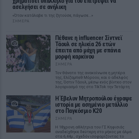
χρηματίσει υπάλληλο για του επιτρέψει να
ασελγήσει σε ανήλικη
«Όταν κατάλαβε τι της ζητούσε, πάγωσε...»
ΣΉΜΕΡΑ
Πέθανε η influencer Σίντνεϊ
Τάουλ σε ηλικία 26 ετών
έπειτα από μάχη με σπάνια
μορφή καρκίνου
ΣΉΜΕΡΑ
Τον θάνατο της ανακοίνωσε η μητέρα
της, Ελίζαμπεθ Μόροου, και ο αδελφός
της, Όστιν Τάουλ, μέσω ενός βίντεο στον
λογαριασμό της στο TikTok την Τετάρτη
Η Έβελυν Μητροπούλου έγραψε
ιστορία με ασημένιο μετάλλιο
στο Παγκόσμιο Κ20
ΣΉΜΕΡΑ
Η 18χρονη αθλήτρια του ΓΣ Κηφισιάς
αναδείχθηκε δεύτερη στο μήκος με άλμα
στα 6,44μ., σχεδόν ισοφαρίζοντας το