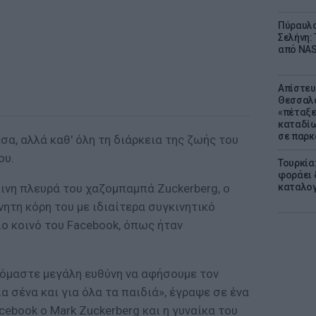
Πύραυλο
Σελήνη: 
από NAS
Απίστευ
Θεσσαλο
«πέταξε
καταδίω
σε παρκ
σα, αλλά καθ' όλη τη διάρκεια της ζωής του
ου.
Τουρκία
φοράει δ
ινη πλευρά του χαζομπαμπά Zuckerberg, ο
καταλογ
ητη κόρη του με ιδιαίτερα συγκινητικό
ο κοινό του Facebook, όπως ήταν
νόμαστε μεγάλη ευθύνη να αφήσουμε τον
α σένα και για όλα τα παιδιά», έγραψε σε ένα
ebook ο Μark Zuckerberg και η γυναίκα του