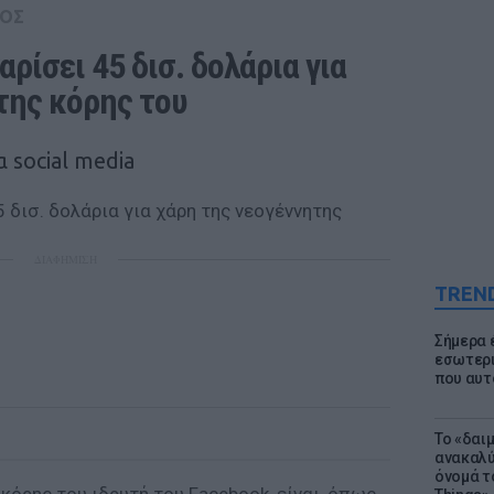
ΟΣ
ρίσει 45 δισ. δολάρια για 
της κόρης του
 social media
ΔΙΑΦΗΜΙΣΗ
TREN
Σήμερα 
εσωτερι
που αυτ
Το «δαι
ανακαλύ
όνομά τ