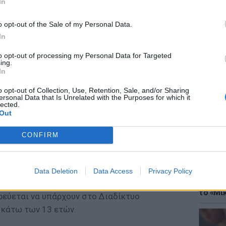
In
o opt-out of the Sale of my Personal Data.
In
to opt-out of processing my Personal Data for Targeted
ing.
ΘΕΜΑΤ
In
Έφτιαξ
για πρώτη φορά την εγκυμοσύνη τον Ιούλιο,
μουσική
o opt-out of Collection, Use, Retention, Sale, and/or Sharing
χαν ήδη τρεις αποβολές πριν συλλάβουν τη
ersonal Data that Is Unrelated with the Purposes for which it
lected.
έπληξε τους πάντες, όταν δήλωσε ότι θα
Out
ου έχει για να πάρει δίμηνη άδεια
ντά στην οικογένειά του τις πρώτες ημέρες
CONFIRM
αστεί άλλα 13 χρόνια για να μπορέσει να
Data Deletion
Data Access
Privacy Policy
ΘΕΜΑΤ
Explain
λ στο Facebook, καθώς, σύμφωνα με τους
το «Μικ
ρεύεται να υπάρχουν στο Διαδίκτυο
 κάτω των 13 ετών.