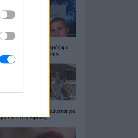
Α
αν το Napster που κατεβάζαμε
 - Πού βρίσκονται σήμερα;
Α
er: Γιατί η Αμερική τσακώνεται για
ρό Σπίτι στο Λιβάδι»;