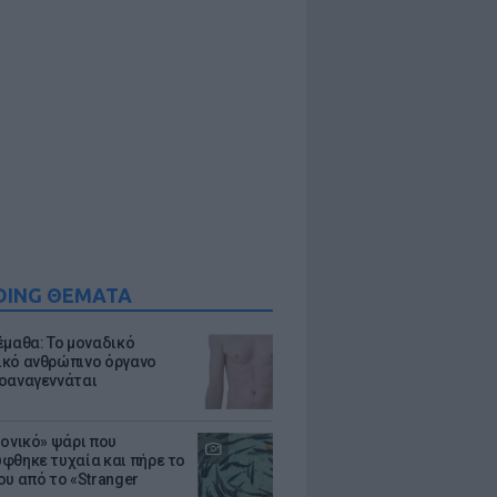
DING ΘΕΜΑΤΑ
έμαθα: Το μοναδικό
κό ανθρώπινο όργανο
οαναγεννάται
μονικό» ψάρι που
φθηκε τυχαία και πήρε το
ου από το «Stranger