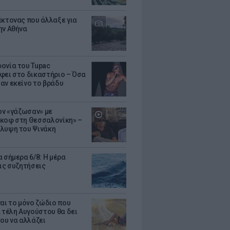
έκτονας που άλλαξε για
ην Αθήνα
ονία του Tupac
φει στο δικαστήριο – Όσα
αν εκείνο το βράδυ
Τον «γάζωσαν» με
κοφ στη Θεσσαλονίκη» –
λυψη του Ψινάκη
 σήμερα 6/8: Η μέρα
τις συζητήσεις
ναι το μόνο ζώδιο που
α τέλη Αυγούστου θα δει
του να αλλάζει