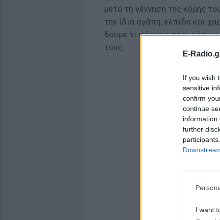
μετά τη γέννηση της κόρης το
την ίδια αγάπη, ελπίδα και χ
δούμε τι φέρνεις στον κόσμο»
τους.
E-Radio.g
If you wish 
sensitive in
confirm you
continue se
information 
further disc
participants
Downstream 
Persona
I want t