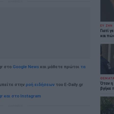
ΔΙΑΦΗΜΙΣΗ
ΕΥ ΖΗΝ
Γιατί γ
και πώ
gr στο
Google News
και μάθετε πρώτοι
τα
ΘΕΜΑΤ
Όταν η
 μπείτε στην
ροή ειδήσεων
του E-Daily.gr
βγήκε 
r και στο Instagram
ΔΙΑΦΗΜΙΣΗ