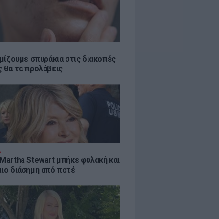
εμίζουμε σπυράκια στις διακοπές
ς θα τα προλάβεις
Α
 Martha Stewart μπήκε φυλακή και
πιο διάσημη από ποτέ