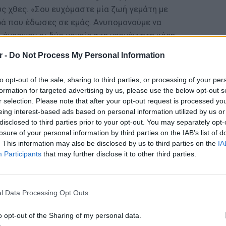
υς χθες. «Σου ευχόμαστε μία ζωή γεμάτη με
αρά που έδωσες σε εμάς. Ανυπομονούμε να
, έγραψαν οι δύο γονείς στη νεογέννητη κόρη
r -
Do Not Process My Personal Information
ΔΙΑΦΗΜΙΣΗ
to opt-out of the sale, sharing to third parties, or processing of your per
formation for targeted advertising by us, please use the below opt-out s
r selection. Please note that after your opt-out request is processed y
eing interest-based ads based on personal information utilized by us or
disclosed to third parties prior to your opt-out. You may separately opt-
losure of your personal information by third parties on the IAB’s list of
. This information may also be disclosed by us to third parties on the
IA
Participants
that may further disclose it to other third parties.
LIFESTY
Οι συν
l Data Processing Opt Outs
εισιτήρ
τις τιμ
o opt-out of the Sharing of my personal data.