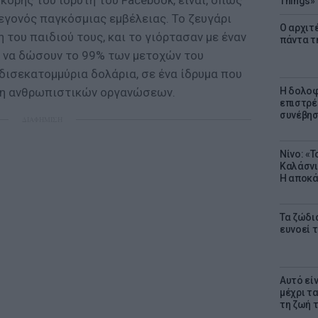
 κόρης του ιδρυτή του Facebook, είναι, όπως
Things»
εγονός παγκόσμιας εμβέλειας. Το ζευγάρι
Ο αρχιτ
 του παιδιού τους, και το γιόρτασαν με έναν
πάντα τ
 να δώσουν το 99% των μετοχών του
δισεκατομμύρια δολάρια, σε ένα ίδρυμα που
υση ανθρωπιστικών οργανώσεων.
Η δολοφ
επιστρέ
συνέβησ
ΔΙΑΦΗΜΙΣΗ
Νίνο: «
Καλάσνι
Η αποκά
Τα ζώδια
ευνοεί 
Αυτό εί
μέχρι τ
τη ζωή 