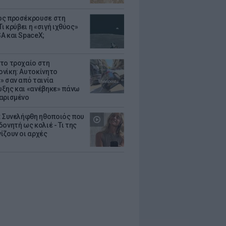
ς προσέκρουσε στη
Τι κρύβει η «σιγή ιχθύος»
A και SpaceX;
το τροχαίο στη
νίκη: Αυτοκίνητο
» σαν από ταινία
ξης και «ανέβηκε» πάνω
αρισμένο
: Συνελήφθη ηθοποιός που
oνητή ως κολιέ - Τι της
ίζουν οι αρχές