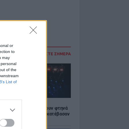
sonal or
ection to
ΔΙΑΒΑΣΤΕ ΣΗΜΕΡΑ
ou may
 personal
out of the
 downstream
B’s List of
LE
αυλίες επιτέλους βγάζουν φτηνά
ια - Ποιοι καλλιτέχνες κατέβασαν
ές