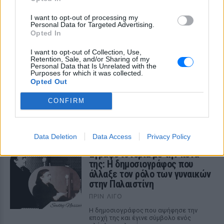
I want to opt-out of processing my
Personal Data for Targeted Advertising.
ΔΕΙΤΕ ΕΠΙΣΗΣ
Opted In
I want to opt-out of Collection, Use,
Retention, Sale, and/or Sharing of my
ΣΤΗΝ ΙΔΙΑ ΚΑΤΗΓΟΡΙΑ
Personal Data that Is Unrelated with the
Purposes for which it was collected.
Opted Out
Ξέχνα τα μουσεία: Οι τουρίστες
τρέχουν πλέον εδώ
CONFIRM
ΠΡΙΝ ΛΊΓΟ
Και υπάρχει λόγος
Data Deletion
Data Access
Privacy Policy
Έγραψε ιστορία με την πένα
της: Η δημοσιογράφος που
άλλαξε τον ρόλο των γυναικών
στην Παλαιστίνη
ΠΡΙΝ ΛΊΓΟ
Η δημοσιογράφος που αψήφησε την
εποχή της και έγινε σύμβολο ενός