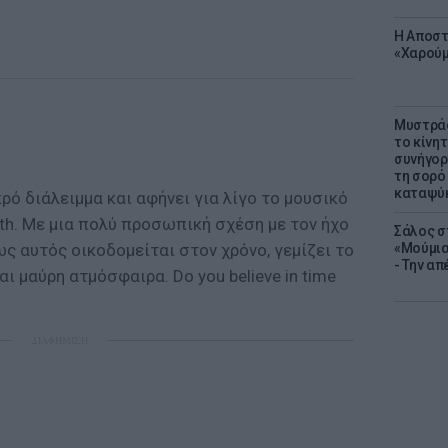
Η Αποστ
«Χαρούμ
Μυστράς
το κίνη
συνήγορ
τη σορό
καταψύ
ρό διάλειμμα και αφήνει για λίγο το μουσικό
th. Με μια πολύ προσωπική σχέση με τον ήχο
Σάλος σ
ως αυτός οικοδομείται στον χρόνο, γεμίζει το
«Μούμια
- Την α
ι μαύρη ατμόσφαιρα. Do you believe in time
ΔΙΑΦΗΜΙΣΗ