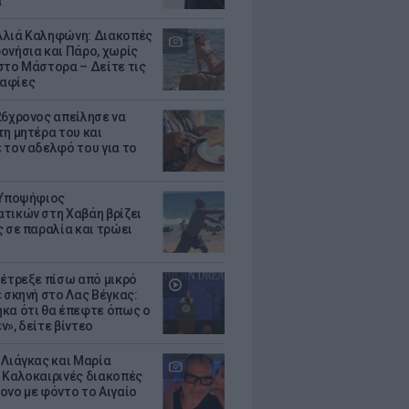
α
λιά Καληφώνη: Διακοπές
ονήσια και Πάρο, χωρίς
στο Μάστορα – Δείτε τις
αφίες
26χρονος απείλησε να
τη μητέρα του και
 τον αδελφό του για το
 Υποψήφιος
τικών στη Χαβάη βρίζει
ς σε παραλία και τρώει
 έτρεξε πίσω από μικρό
ε σκηνή στο Λας Βέγκας:
κα ότι θα έπεφτε όπως ο
ν», δείτε βίντεο
 Λιάγκας και Μαρία
 Καλοκαιρινές διακοπές
ονο με φόντο το Αιγαίο