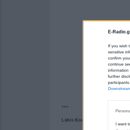
E-Radio.g
If you wish 
sensitive in
confirm you
continue se
information 
further disc
participants
Downstream 
***
Persona
Labis Kountouriotis
I want t