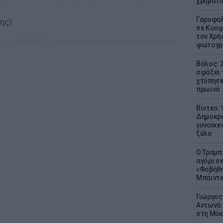
χρήματ
Γαρυφαλ
ης)
σε Κουφ
τον Χρή
ΔΙΑΦΗΜΙΣΗ
φωτογρ
Βόλος: 
σφάξει 
χτύπησε
πρωινό
Βίντεο:
Δημοκρα
γυναίκε
ξύλο
Ο Τραμπ
αγόρι σ
«Φοβήθη
Μπάιντε
Γιώργος
Αντωνά:
στη Μύκ