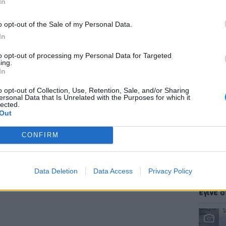
In
ρυτικό μέλος των Modrec, Spectralfire,
s, θα παρουσιάσει ένα ορχηστρικό
o opt-out of the Sale of my Personal Data.
ικό εικοσάλεπτο με απώτερο σκοπό την
In
ικά υπάρχει ζωή στον πλανήτη Αρη.
to opt-out of processing my Personal Data for Targeted
LIFESTY
ing.
ΔΙΑΦΗΜΙΣΗ
Ζόε Σαλ
In
σταρ τ
o opt-out of Collection, Use, Retention, Sale, and/or Sharing
ersonal Data that Is Unrelated with the Purposes for which it
lected.
Out
CONFIRM
LIFESTY
Data Deletion
Data Access
Privacy Policy
Ο Γιώρ
φάρσα 
έγινε σ