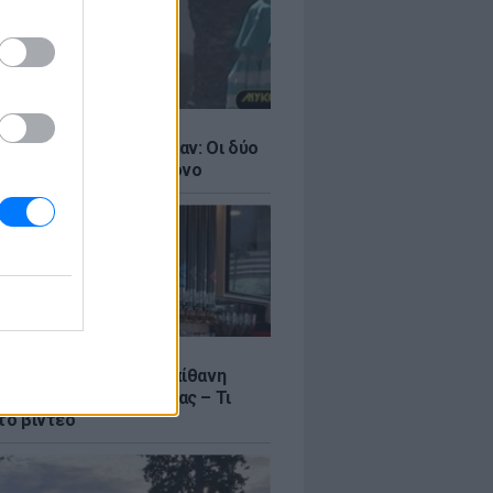
LE
ντάνα και Νικόλ Κίντμαν: Οι δύο
ου Χόλιγουντ στη Μύκονο
LE
γος Μανίκας έστησε απίθανη
σε υπάλληλο καφετέριας – Τι
το βίντεο