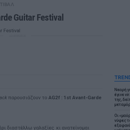
ΤΙΒΑΛ
rde Guitar Festival
ΔΙΑΦΗΜΙΣΗ
TREN
Νεαρή γ
έγινε vi
lack
παρουσιάζουν το
AG2f : 1st Avant-Garde
της, δε
μεταμό
Οι «μαύ
νύφες τ
εξαφανί
έρι διαστέλλω γαλαξίες κι ανατείνομαι