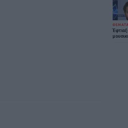
ΘΕΜΑΤ
Έφτιαξ
μουσική