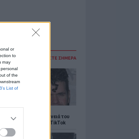
sonal or
ection to
ΔΙΑΒΑΣΤΕ ΣΗΜΕΡΑ
ou may
 personal
out of the
 downstream
B’s List of
LE
ίλτον: Τι λέει η οικογένειά του
 σοκαριστικό live στο TikTok