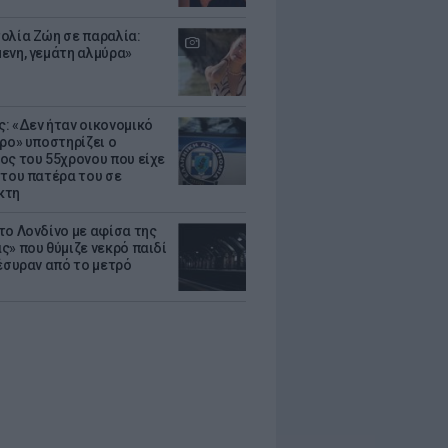
ολία Ζώη σε παραλία:
ενη, γεμάτη αλμύρα»
: «Δεν ήταν οικονομικό
τρο» υποστηρίζει ο
ος του 55χρονου που είχε
 του πατέρα του σε
κτη
το Λονδίνο με αφίσα της
ς» που θύμιζε νεκρό παιδί
πέσυραν από το μετρό