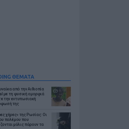
DING ΘΕΜΑΤΑ
υναίκα από την Αιθιοπία
ral με τη φυσική ομορφιά
ίτε την εντυπωσιακή
ρφωσή της
ρες χήρες» της Ρωσίας: Οι
ου πολέμου που
ζονται μόλις πάρουν τα