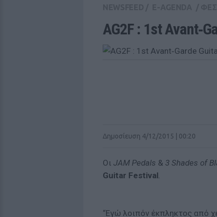
NEWSFEED
/
E-AGENDA
/
ΦΕΣ
AG2F : 1st Avant‑Ga
Δημοσίευση 4/12/2015 | 00:20
Οι
JAM Pedals
&
3 Shades of B
Guitar Festival
.
“Εγώ λοιπόν έκπληκτος από χ