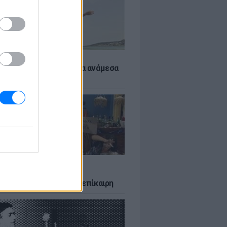
 αποφύγεις το σύγκαμα ανάμεσα
μηρούς
LTURE
δία που σατίρισε τον
υτισμό και παραμένει επίκαιρη