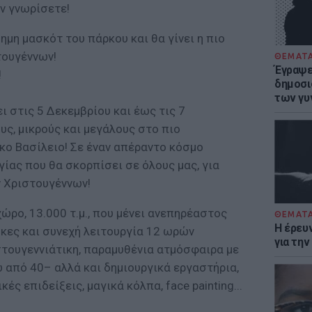
ον γνωρίσετε!
σημη μασκότ του πάρκου και θα γίνει η πιο
τουγέννων!
ΘΕΜΑΤ
Έγραψε 
!
δημοσι
των γυ
ι στις 5 Δεκεμβρίου και έως τις 7
υς, μικρούς και μεγάλους στο πιο
κο Βασίλειο! Σε έναν απέραντο κόσμο
γίας που θα σκορπίσει σε όλους μας, για
ν Χριστουγέννων!
ώρο, 13.000 τ.μ., που μένει ανεπηρέαστος
ΘΕΜΑΤ
Η έρευ
ήκες και συνεχή λειτουργία 12 ωρών
για τη
στουγεννιάτικη, παραμυθένια ατμόσφαιρα με
 από 40– αλλά και δημιουργικά εργαστήρια,
ές επιδείξεις, μαγικά κόλπα, face painting...