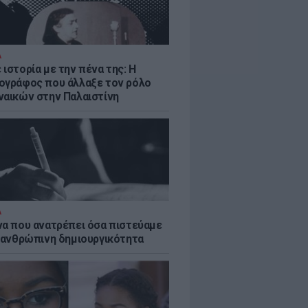
Α
ιστορία με την πένα της: Η
ογράφος που άλλαξε τον ρόλο
ναικών στην Παλαιστίνη
Α
να που ανατρέπει όσα πιστεύαμε
ν ανθρώπινη δημιουργικότητα