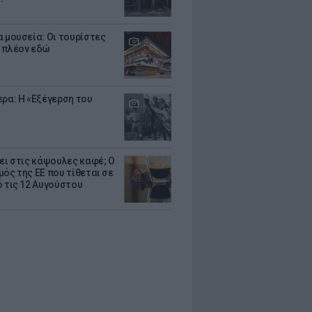
α μουσεία: Οι τουρίστες
 πλέον εδώ
ερα: Η «Εξέγερση του
ζει στις κάψουλες καφέ; Ο
μός της ΕΕ που τίθεται σε
ό τις 12 Αυγούστου