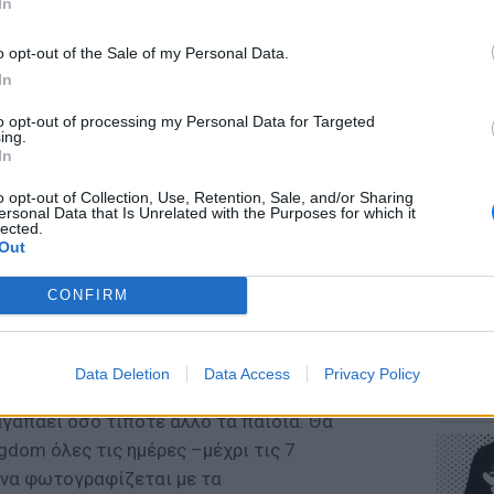
In
o opt-out of the Sale of my Personal Data.
In
to opt-out of processing my Personal Data for Targeted
ΕΥ ΖΗΝ
ing.
Πώς να
In
στους 
o opt-out of Collection, Use, Retention, Sale, and/or Sharing
ersonal Data that Is Unrelated with the Purposes for which it
ν Ελλάδα τελεί Υπό την Αιγίδα της
lected.
Out
 στο Santa Claus Kingdom και συναντήστε
Βασίλης φέτος φέρνει από τη μακρινή πατρίδα
CONFIRM
λειστικά για τους φίλους του στο Santa
ναδικό, τον παγοκολλητό του, τον Frodi!
POP CU
Data Deletion
Data Access
Privacy Policy
Η κωμω
που δεν λιώνει ποτέ! Είναι αστείος,
νεοπλο
αγαπάει όσο τίποτε άλλο τα παιδιά. Θα
gdom όλες τις ημέρες –μέχρι τις 7
ι να φωτογραφίζεται με τα