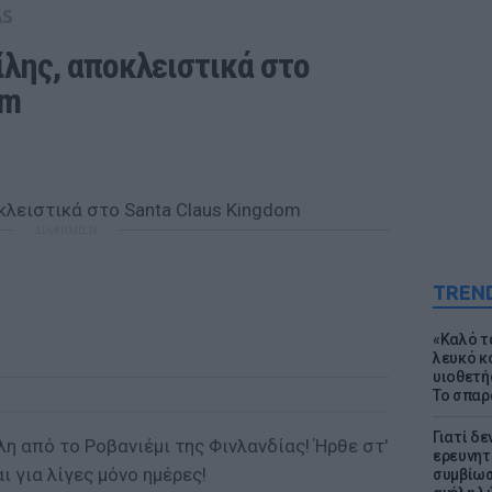
AS
λης, αποκλειστικά στο 
om
ΔΙΑΦΗΜΙΣΗ
TREN
«Καλό τα
λευκό κ
υιοθετή
Το σπαρ
Γιατί δε
λη από το Ροβανιέμι της Φινλανδίας! Ήρθε στ'
ερευνητ
ι για λίγες μόνο ημέρες!
συμβίωσ