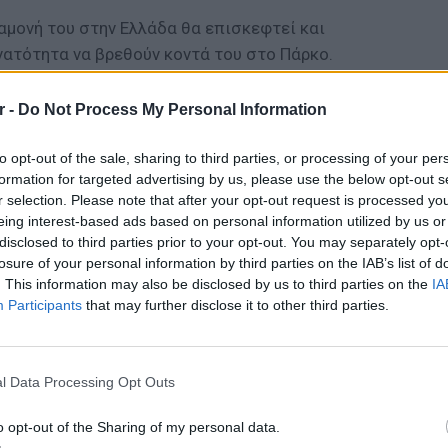
αμονή του στην Ελλάδα θα επισκεφτεί και
νατότητα να βρεθούν κοντά του στο Πάρκο.
ρίου θα επισκεφθεί την Ογκολογική Μονάδα
 "ΜΑΡΙΑΝΝΑ Β. ΒΑΡΔΙΝΟΓΙΑΝΝΗ-ΕΛΠΙΔΑ" για
r -
Do Not Process My Personal Information
ου φίλους.
to opt-out of the sale, sharing to third parties, or processing of your per
ΔΙΑΦΗΜΙΣΗ
formation for targeted advertising by us, please use the below opt-out s
r selection. Please note that after your opt-out request is processed y
eing interest-based ads based on personal information utilized by us or
disclosed to third parties prior to your opt-out. You may separately opt-
losure of your personal information by third parties on the IAB’s list of
. This information may also be disclosed by us to third parties on the
IA
Participants
that may further disclose it to other third parties.
ΕΥ ΖΗΝ
6 φρού
l Data Processing Opt Outs
εκτός 
o opt-out of the Sharing of my personal data.