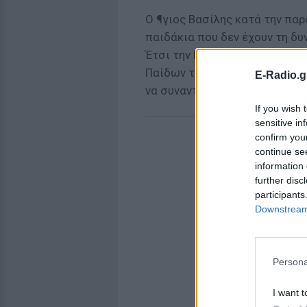
Ο ¶γιος Βασίλης κατά την παρ
παιδάκια που δεν έχουν τη δυ
Έτσι την Παρασκευή 4 Δεκεμβ
Παίδων του Συλλόγου Ελπίδα
E-Radio.g
να συναντήσει τους μικρούς τ
If you wish 
sensitive in
confirm you
continue se
information 
further disc
participants
Downstream 
Persona
I want t