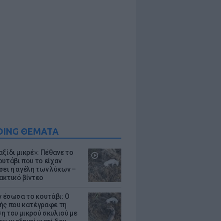
DING ΘΕΜΑΤΑ
ξίδι μικρέ»: Πέθανε το
ουτάβι που το είχαν
σει η αγέλη των λύκων –
ακτικό βίντεο
ν έσωσα το κουτάβι: Ο
ής που κατέγραφε τη
η του μικρού σκυλιού με