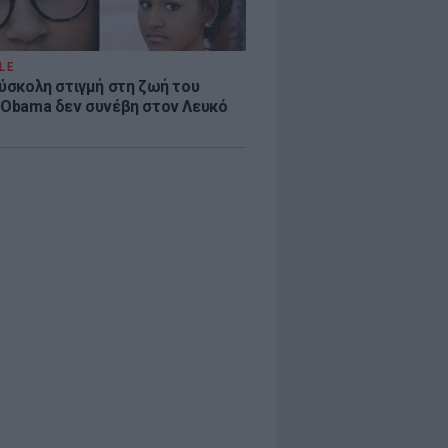
LE
δύσκολη στιγμή στη ζωή του
 Obama δεν συνέβη στον Λευκό