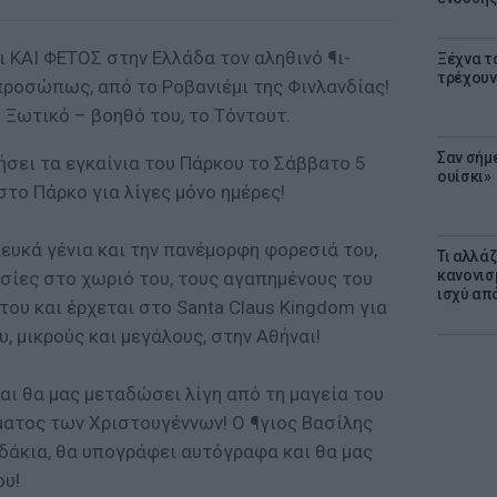
ι ΚΑΙ ΦΕΤΟΣ στην Ελλάδα τον αληθινό ¶ι-
Ξέχνα τ
τρέχουν
ροσώπως, από το Ροβανιέμι της Φινλανδίας!
ο Ξωτικό – βοηθό του, τo Τόντουτ.
Σαν σήμ
ήσει τα εγκαίνια του Πάρκου το Σάββατο 5
ουίσκι»
στο Πάρκο για λίγες μόνο ημέρες!
λευκά γένια και την πανέμορφη φορεσιά του,
Τι αλλά
κανονισ
ασίες στο χωριό του, τους αγαπημένους του
ισχύ απ
του και έρχεται στο Santa Claus Kingdom για
, μικρούς και μεγάλους, στην Αθήναι!
αι θα μας μεταδώσει λίγη από τη μαγεία του
ματος των Χριστουγέννων! Ο ¶γιος Βασίλης
δάκια, θα υπογράφει αυτόγραφα και θα μας
ου!