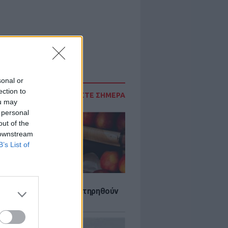
sonal or
ection to
ΔΙΑΒΑΣΤΕ ΣΗΜΕΡΑ
ou may
 personal
out of the
 downstream
B’s List of
τα που μπορουν να διατηρηθούν
ψυγείου το καλοκαίρι