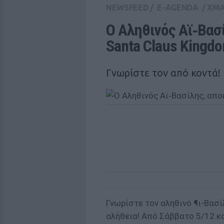
NEWSFEED
/
E-AGENDA
/
XM
Ο Αληθινός Αϊ‑Βασί
Santa Claus Kingd
Γνωρίστε τον από κοντά!
Γνωρίστε τον αληθινό ¶ι-Βασί
αλήθεια! Από Σάββατο 5/12 κα