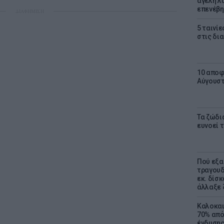
αγέλη λύ
επενέβη
ΔΙΑΦΗΜΙΣΗ
5 ταινίε
στις δι
10 αποφ
Αύγουσ
Τα ζώδια
ευνοεί 
Πού εξα
τραγουδ
εκ. δίσ
άλλαξε 
Καλοκαι
70% από
ένδυσης