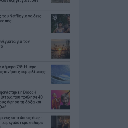
κων εξηγεί γιατί δεν
ς του Netflix για να δεις
ακοπές
θέγματα για τον
το
 σήμερα 7/8: Η μέρα
τις κινήσεις συμφιλίωσης
φανίστηκε η Dido; Η
ίστρια που πούλησε 40
κους άφησε τη δόξα και
ζωή
ρινές εκπτώσεις έως -
 τα μεγαλύτερα eshops
!