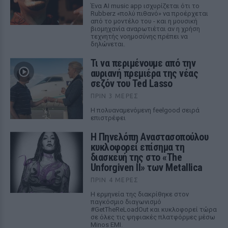
Ένα AI music app ισχυρίζεται ότι το
Rubberz «πολύ πιθανό» να προέρχεται
από το μοντέλο του - και η μουσική
βιομηχανία αναρωτιέται αν η χρήση
τεχνητής νοημοσύνης πρέπει να
δηλώνεται.
Τι να περιμένουμε από την
αυριανή πρεμιέρα της νέας
σεζόν του Ted Lasso
ΠΡΙΝ 3 ΜΈΡΕΣ
Η πολυαναμενόμενη feelgood σειρά
επιστρέφει
Η Πηνελόπη Αναστασοπούλου
κυκλοφορεί επίσημα τη
διασκευή της στο «The
Unforgiven II» των Metallica
ΠΡΙΝ 4 ΜΈΡΕΣ
Η ερμηνεία της διακρίθηκε στον
παγκόσμιο διαγωνισμό
#GetTheReLoadOut και κυκλοφορεί τώρα
σε όλες τις ψηφιακές πλατφόρμες μέσω
Minos EMI.