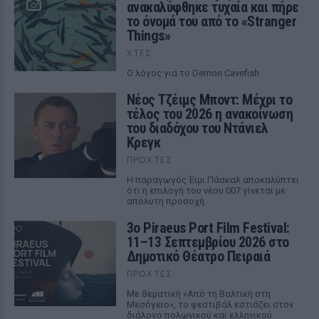
ανακαλύφθηκε τυχαία και πήρε
το όνομά του από το «Stranger
Things»
ΧΤΕΣ
Ο λόγος για το Demon Cavefish
Νέος Τζέιμς Μποντ: Μέχρι το
τέλος του 2026 η ανακοίνωση
του διαδόχου του Ντάνιελ
Κρεγκ
ΠΡΟΧΤΈΣ
Η παραγωγός Έιμι Πάσκαλ αποκαλύπτει
ότι η επιλογή του νέου 007 γίνεται με
απόλυτη προσοχή
3ο Piraeus Port Film Festival:
11–13 Σεπτεμβρίου 2026 στο
Δημοτικό Θέατρο Πειραιά
ΠΡΟΧΤΈΣ
Με θεματική «Από τη Βαλτική στη
Μεσόγειο», το φεστιβάλ εστιάζει στον
διάλογο πολωνικού και ελληνικού