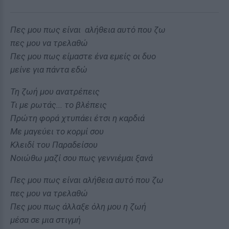
Πες µου πως είναι αλήθεια αυτό που ζω
πες µου να τρελαθώ
Πες µου πως είµαστε ένα εµείς οι δυο
µείνε για πάντα εδώ
Τη ζωή µου ανατρέπεις
Τι µε ρωτάς... το βλέπεις
Πρώτη φορά χτυπάει έτσι η καρδιά
Με µαγεύει το κορµί σου
Κλειδί του Παραδείσου
Νοιώθω µαζί σου πως γεννιέµαι ξανά
Πες µου πως είναι αλήθεια αυτό που ζω
πες µου να τρελαθώ
Πες µου πως άλλαξε όλη µου η ζωή
µέσα σε µια στιγµή