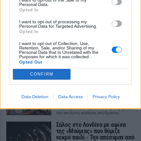
Personal Data.
Opted In
ΣΤΗΝ ΙΔΙΑ ΚΑΤΗΓΟΡΙΑ
I want to opt-out of processing my
Personal Data for Targeted Advertising.
Η κωμωδία που σατίρισε τον
Opted In
νεοπλουτισμό και παραμένει
επίκαιρη
I want to opt-out of Collection, Use,
Retention, Sale, and/or Sharing of my
ΠΡΙΝ 5 ΏΡΕΣ
Personal Data that Is Unrelated with the
Purposes for which it was collected.
108 επεισόδια γέλιου: Η σειρά του Χάρη
Opted Out
Ρώμα που αξίζει να δούμε ξανά στις
επαναλήψεις
CONFIRM
5 ταινίες του Netflix για να δεις
στις διακοπές
ΠΡΙΝ 5 ΏΡΕΣ
Data Deletion
Data Access
Privacy Policy
Aνάλαφρες, διασκεδαστικές και
ταξιδιάρικες ιστορίες που προσφέρουν
την απόλυτη αίσθηση απόδρασης
Σάλος στο Λονδίνο με αφίσα
της «Μούμιας» που θύμιζε
νεκρό παιδί ‑ Την απέσυραν από