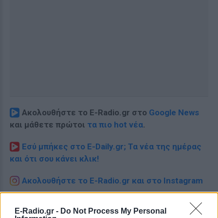
Ακολουθήστε το E-Radio.gr στο
Google News
και μάθετε πρώτοι
τα πιο hot νέα
.
Εσύ μπήκες στο E-Daily.gr; Τα νέα της ημέρας
και ότι σου κάνει κλικ!
Ακολουθήστε το E-Radio.gr και στο Instagram
ΔΙΑΦΗΜΙΣΗ
E-Radio.gr -
Do Not Process My Personal