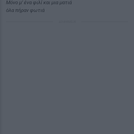
Μόνο µ' ένα φιλί και µια µατιά
όλα πήραν φωτιά
ΔΙΑΦΗΜΙΣΗ