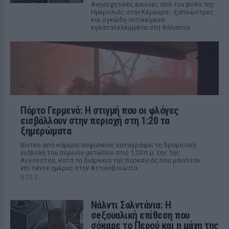
Ανησυχητικές εικόνες από τον βυθό της
Ημερολιάς στην Κέρκυρα - ξαπλώστρες
και ογκώδη αντικείμενα
εγκαταλελειμμένα στη θάλασσα
Πόρτο Γερμενό: Η στιγμή που οι φλόγες
εισβάλλουν στην περιοχή στη 1:20 τα
ξημερώματα
Βίντεο από κάμερα ασφαλείας καταγράφει τη δραματική
εισβολή του πύρινου μετώπου στις 1:20 π.μ. της 1ης
Αυγούστου, κατά τη διάρκεια της πυρκαγιάς που μαινόταν
επί πέντε ημέρες στην Αττικοβοιωτία.
ΧΤΕΣ
Νάλντι Σαλντάνια: Η
σeξουαλική επίθεση που
σόκαρε το Περού και η μάχη της