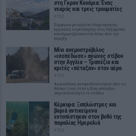
στη Γκραν Κανάρια: Ένας
νεκρός και τρεις τραυματίες
ΧΤΕΣ
Σύμφωνα με πρώτες πληροφορίες,
εργασίες συγκόλλησης στις δεξαμενές
καυσίμων βρίσκονται πίσω από την
έκρηξη
Μίνι ανεμοστρόβιλος
«ισοπέδωσε» αγώνες στίβου
στην Αγγλία – Τραπέζια και
κριτές «πέταξαν» στον αέρα
ΧΤΕΣ
Αγωνοδίκες εκσφενδονίστηκαν από τις
θέσεις τους όταν η δίνη «έπληξε»
απροειδοποίητα το στάδιο
Κέρκυρα: Ξαπλώστρες και
βαριά αντικείμενα
εντοπίστηκαν στον βυθό της
παραλίας Ημερολιά
ΧΤΕΣ