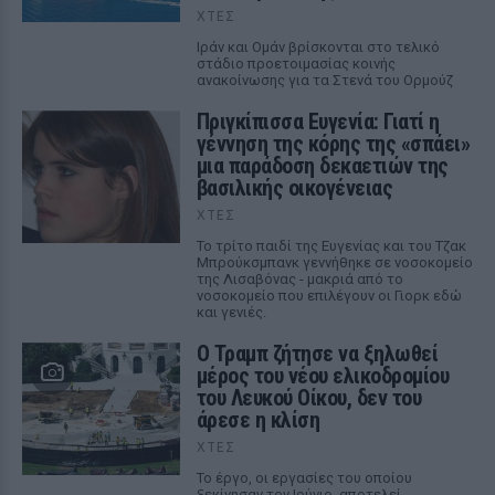
ΧΤΕΣ
Ιράν και Ομάν βρίσκονται στο τελικό
στάδιο προετοιμασίας κοινής
ανακοίνωσης για τα Στενά του Ορμούζ
Πριγκίπισσα Ευγενία: Γιατί η
γέννηση της κόρης της «σπάει»
μια παράδοση δεκαετιών της
βασιλικής οικογένειας
ΧΤΕΣ
Το τρίτο παιδί της Ευγενίας και του Τζακ
Μπρούκσμπανκ γεννήθηκε σε νοσοκομείο
της Λισαβόνας - μακριά από το
νοσοκομείο που επιλέγουν οι Γιορκ εδώ
και γενιές.
Ο Τραμπ ζήτησε να ξηλωθεί
μέρος του νέου ελικοδρομίου
του Λευκού Οίκου, δεν του
άρεσε η κλίση
ΧΤΕΣ
Το έργο, οι εργασίες του οποίου
ξεκίνησαν τον Ιούνιο, αποτελεί