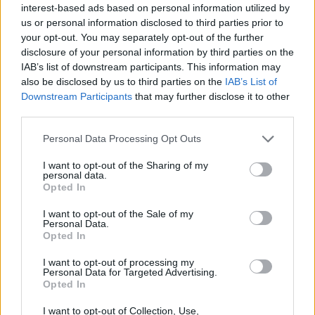
interest-based ads based on personal information utilized by
Λιθουανοί συνοριοφύλακες δέχθηκαν
επίθεση σε μία περίπτωση από ομάδα
us or personal information disclosed to third parties prior to
μεταναστών που αντιστέκονταν στη
your opt-out. You may separately opt-out of the further
σύλληψή τους, οι αξιωματικοί
disclosure of your personal information by third parties on the
αναγκάστηκαν να υποχωρήσουν και οι
παράνομοι μετανάστες διέφυγαν πίσω
IAB’s list of downstream participants. This information may
also be disclosed by us to third parties on the
IAB’s List of
Πύραυλος προσέκρουσε στη
Downstream Participants
that may further disclose it to other
Σελήνη: Τι κρύβει η «σιγή
third parties.
ιχθύος» από NASA και SpaceX;
ΧΤΕΣ
Personal Data Processing Opt Outs
Ο δεύτερος βαθμός του πυραύλου Falcon
9 προσέκρουσε στη Σελήνη στις 6:35
I want to opt-out of the Sharing of my
personal data.
GMT, αφήνοντας πίσω του κρατήρα 18
μέτρων - η οπτική επιβεβαίωση
Opted In
αναμένεται από τους δορυφόρους σε
τροχιά
I want to opt-out of the Sale of my
Personal Data.
Παναθηναϊκός – ΤΣΣΚΑ 1948:
Opted In
Ενός λεπτού σιγή στη μνήμη
των πυροσβεστών που έχασαν
I want to opt-out of processing my
Personal Data for Targeted Advertising.
τη ζωή τους
Opted In
ΧΤΕΣ
I want to opt-out of Collection, Use,
Οι «πράσινοι« θα τιμήσουν όσους έπεσαν