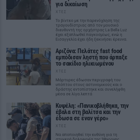
για δικαίωση
ΧΤΕΣ
Το βίντεο με την παρενόχληση της
τραγουδίστριας από τον μουσικό
διευθυντή της ορχήστρας La Bella Luz
έχει εξαπλωθεί παγκοσμίως, ενώ η
Εισαγγελία έχει ήδη ξεκινήσει έρευνα.
Αριζόνα: Πελάτες fast food
εμπόδισαν ληστή που άρπαξε
το σακίδιο ηλικιωμένου
ΧΤΕΣ
Μάρτυρες έδωσαν περιγραφή του
υπόπτου στους αστυνομικούς και ο
δράστης εντοπίστηκε και συνελήφθη
μέσα σε λίγα λεπτά
Κυψέλη: «Πανικοβλήθηκα, την
έβαλα στη βαλίτσα και την
έδωσα σε έναν γέρο»
ΧΤΕΣ
Να αποποιηθεί την ευθύνη για τη
στυγερή δολοφονία της 38χρονης