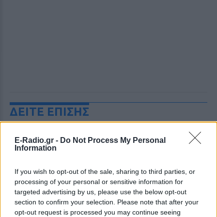
ΔΕΙΤΕ ΕΠΙΣΗΣ
ΣΤΗΝ ΙΔΙΑ ΚΑΤΗΓΟΡΙΑ
E-Radio.gr -
Do Not Process My Personal
Information
Εντοπίστηκε σήραγγα 40
μέτρων στη Λιθουανία για τη
If you wish to opt-out of the sale, sharing to third parties, or
διέλευση παράνομων
processing of your personal or sensitive information for
μεταναστών από τη
targeted advertising by us, please use the below opt-out
Λευκορωσία
section to confirm your selection. Please note that after your
ΧΤΕΣ
opt-out request is processed you may continue seeing