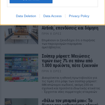
ΣΤΗΝ ΙΔΙΑ ΚΑΤΗΓΟΡΙΑ
Data Deletion
Data Access
Privacy Policy
Νέο χωροταξικό για τον
τουρισμό: Οι αλλαγές σε
Airbnb, επενδύσεις και δόμηση
ΠΡΙΝ 8 ΏΡΕΣ
Επιμένουν οι ξενοδόχοι ότι ο πυρήνας
των περιορισμών παραμένει
αμετάβλητος
Σούπερ μάρκετ: Μειώσεις
τιμών έως 7% σε πάνω από
1.000 προϊόντα, πότε ξεκινούν
ΠΡΙΝ 8 ΏΡΕΣ
Διευρύνεται η εθνική πρωτοβουλία για
τις τιμές στο ράφι των σούπερ μάρκετ:
686 επώνυμοι κωδικοί, ακόμη 230 σε
σχολικά και προϊόντα ιδιωτικής ετικέτας
- Έρχονται νέες συμμετοχές εταιρειών
«Θέλω τον μπαμπά μου»: Το