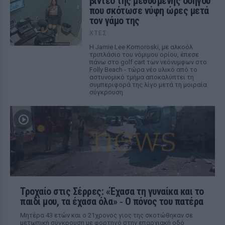
βίντεο της μεθυσμένης οδηγού
που σκότωσε νύφη ώρες μετά
τον γάμο της
ΧΤΕΣ
Η Jamie Lee Komoroski, με αλκοόλ
τριπλάσιο του νόμιμου ορίου, έπεσε
πάνω στο golf cart των νεόνυμφων στο
Folly Beach - τώρα νέο υλικό από το
αστυνομικό τμήμα αποκαλύπτει τη
συμπεριφορά της λίγο μετά τη μοιραία
σύγκρουση
Τροχαίο στις Σέρρες: «Έχασα τη γυναίκα και το
παιδί μου, τα έχασα όλα» ‑ Ο πόνος του πατέρα
Μητέρα 43 ετών και ο 21χρονος γιος της σκοτώθηκαν σε
μετωπική σύγκρουση με φορτηγό στην επαρχιακή οδό