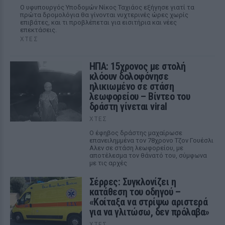
Ο υφυπουργός Υποδομών Νίκος Ταχιάος εξήγησε γιατί τα
πρώτα δρομολόγια θα γίνονται νυχτερινές ώρες χωρίς
επιβάτες, και τι προβλέπεται για εισιτήρια και νέες
επεκτάσεις.
ΧΤΕΣ
ΗΠΑ: 15χρονος με στολή
κλόουν δολοφόνησε
ηλικιωμένο σε στάση
λεωφορείου – Βίντεο του
δράστη γίνεται viral
ΧΤΕΣ
Ο έφηβος δράστης μαχαίρωσε
επανειλημμένα τον 78χρονο Τζον Γουέσλι
Αλεν σε στάση λεωφορείου, με
αποτέλεσμα τον θάνατό του, σύμφωνα
με τις αρχές
Σέρρες: Συγκλονίζει η
κατάθεση του οδηγού –
«Κοίταξα να στρίψω αριστερά
για να γλιτώσω, δεν πρόλαβα»
ΧΤΕΣ