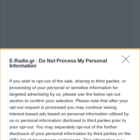
E-Radio.gr -
Do Not Process My Personal
Information
Ακολουθήστε το E-Radio.gr στο
Google News
και μάθετε πρώτοι
τα πιο hot νέα
.
If you wish to opt-out of the sale, sharing to third parties, or
processing of your personal or sensitive information for
Για ακόμη περισσότερα
νέα
, μπείτε στην
ροή
targeted advertising by us, please use the below opt-out
ειδήσεων
του E-Daily.gr
section to confirm your selection. Please note that after your
opt-out request is processed you may continue seeing
Ακολουθήστε το E-Radio.gr και στο Instagram
interest-based ads based on personal information utilized by
us or personal information disclosed to third parties prior to
ΔΙΑΦΗΜΙΣΗ
your opt-out. You may separately opt-out of the further
disclosure of your personal information by third parties on the
IAB’s list of downstream participants. This information may