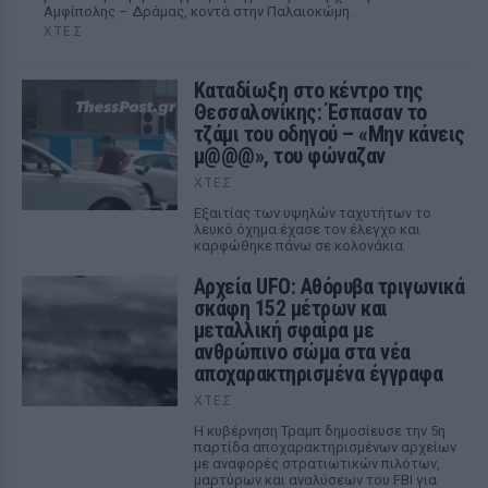
Αμφίπολης – Δράμας, κοντά στην Παλαιοκώμη.
ΧΤΕΣ
Καταδίωξη στο κέντρο της
Θεσσαλονίκης: Έσπασαν το
τζάμι του οδηγού – «Μην κάνεις
μ@@@», του φώναζαν
ΧΤΕΣ
Εξαιτίας των υψηλών ταχυτήτων το
λευκό όχημα έχασε τον έλεγχο και
καρφώθηκε πάνω σε κολονάκια.
Αρχεία UFO: Αθόρυβα τριγωνικά
σκάφη 152 μέτρων και
μεταλλική σφαίρα με
ανθρώπινο σώμα στα νέα
αποχαρακτηρισμένα έγγραφα
ΧΤΕΣ
Η κυβέρνηση Τραμπ δημοσίευσε την 5η
παρτίδα αποχαρακτηρισμένων αρχείων
με αναφορές στρατιωτικών πιλότων,
μαρτύρων και αναλύσεων του FBI για