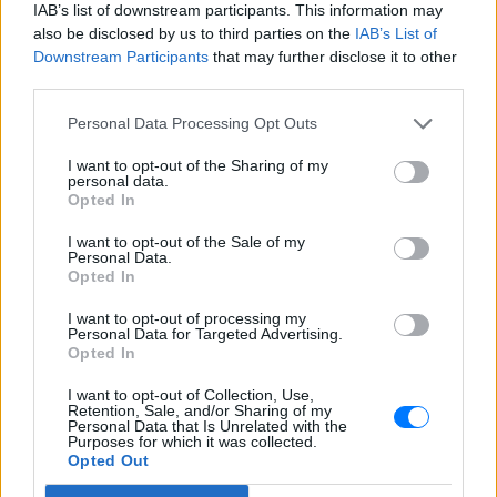
IAB’s list of downstream participants. This information may
Νέα λεωφόρος στον Βοτανικό:
also be disclosed by us to third parties on the
IAB’s List of
Πόσες λωρίδες θα έχει και
Downstream Participants
that may further disclose it to other
πότε παραδίδεται
third parties.
ΣΉΜΕΡΑ
Personal Data Processing Opt Outs
Η Λεωφόρος Προφήτη Δανιήλ, που
κατασκευάζεται στο πλαίσιο της Διπλής
Ανάπλασης, αποτελεί μέρος ενός νέου
I want to opt-out of the Sharing of my
οδικού δικτύου 8 χιλιομέτρων και
personal data.
συνδέεται άμεσα με το νέο γήπεδο του
Opted In
Παναθηναϊκού.
I want to opt-out of the Sale of my
Personal Data.
Opted In
I want to opt-out of processing my
Personal Data for Targeted Advertising.
Opted In
I want to opt-out of Collection, Use,
Ισραηλινό ΥΠΕΞ προς τουρίστες στην Ελλάδα:
Retention, Sale, and/or Sharing of my
«Κρύψτε ότι είστε Ισραηλινοί» λόγω
Personal Data that Is Unrelated with the
Purposes for which it was collected.
διαδηλώσεων
Opted Out
Ταξιδιωτική προειδοποίηση εξέδωσε το ισραηλινό
υπουργείο Εξωτερικών ενόψει της «ημέρας οργής»