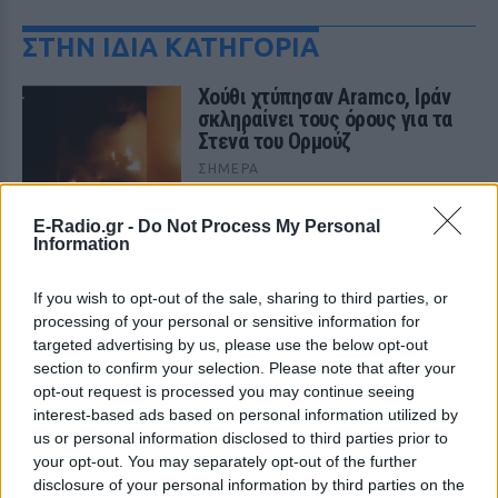
ΣΤΗΝ ΙΔΙΑ ΚΑΤΗΓΟΡΙΑ
Χούθι χτύπησαν Aramco, Ιράν
σκληραίνει τους όρους για τα
Στενά του Ορμούζ
ΣΉΜΕΡΑ
Πυρκαγιά στο διυλιστήριο της Τζαζάν
μετά από επίθεση drone - Η Τεχεράνη
E-Radio.gr -
Do Not Process My Personal
απαιτεί αποχώρηση αμερικανικών
Information
δυνάμεων, άρση κυρώσεων και
αποζημιώσεις πριν ανοίξει η κρίσιμη
θαλάσσια δίοδος
If you wish to opt-out of the sale, sharing to third parties, or
Ελικόπτερο προσγειώθηκε στο
processing of your personal or sensitive information for
Σαρακήνικο για να κάνουν
targeted advertising by us, please use the below opt-out
μπάνιο οι επιβάτες του
section to confirm your selection. Please note that after your
opt-out request is processed you may continue seeing
ΣΉΜΕΡΑ
interest-based ads based on personal information utilized by
Ο επιχειρηματίας από τη Μήλο που
us or personal information disclosed to third parties prior to
κατέγραψε το περιστατικό μίλησε στον
your opt-out. You may separately opt-out of the further
ΣΚΑΪ και περιέγραψε τι είδε στην
παραλία
disclosure of your personal information by third parties on the