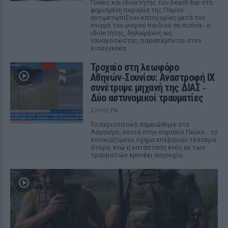
Γονείς και ιδιοκτήτης του beach bar στη
φημισμένη παραλία της Πάρου
αντιμετωπίζουν κατηγορίες μετά τον
πνιγμό του μικρού παιδιού σε πισίνα - ο
ιδιοκτήτης, δηλωμένος ως
ναυαγοσώστης, παραπέμπεται στον
εισαγγελέα
Τροχαίο στη λεωφόρο
Αθηνών‑Σουνίου: Αναστροφή ΙΧ
συνέτριψε μηχανή της ΔΙΑΣ ‑
Δύο αστυνομικοί τραυματίες
ΣΉΜΕΡΑ
Το περιστατικό σημειώθηκε στο
Λαγονήσι, κοντά στην παραλία Πεύκο - το
ενοικιαζόμενο όχημα επέβαιναν τέσσερα
άτομα, ενώ η κατάσταση ενός εκ των
τραυματιών εμπνέει ανησυχία.